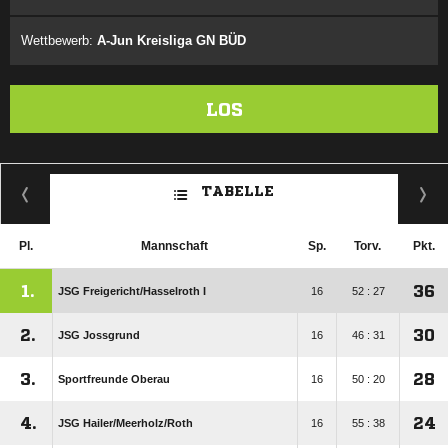
Wettbewerb:
A-Jun Kreisliga GN BÜD
LOS
TABELLE
Pl.
Mannschaft
Sp.
Torv.
Pkt.
1.
36
JSG Freigericht/​Hasselroth I
16
52 : 27
2.
30
JSG Jossgrund
16
46 : 31
3.
28
Sportfreunde Oberau
16
50 : 20
4.
24
JSG Hailer/​Meerholz/​Roth
16
55 : 38