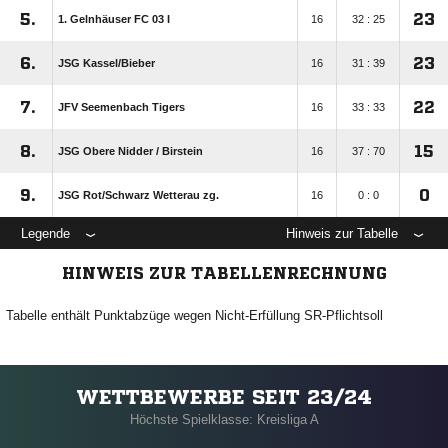
5.
23
1. Gelnhäuser FC 03 I
16
32 : 25
6.
23
JSG Kassel/​Bieber
16
31 : 39
7.
22
JFV Seemenbach Tigers
16
33 : 33
8.
15
JSG Obere Nidder /​ Birstein
16
37 : 70
9.
0
JSG Rot/​Schwarz Wetterau zg.
16
0 : 0
Legende
Hinweis zur Tabelle
HINWEIS ZUR TABELLENRECHNUNG
Tabelle enthält Punktabzüge wegen Nicht-Erfüllung SR-Pflichtsoll
WETTBEWERBE SEIT 23/24
Höchste Spielklasse: Kreisliga A