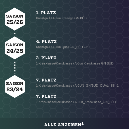
1. PLATZ
SAISON
Kreisliga A / A-Jun Kreisliga GN BÜD
25/26
4. PLATZ
SAISON
Kreisliga A / A-Jun Quali GN_BÜD Gr. 1
24/25
3. PLATZ
1.Kreisklasse/Kreisklasse / A-Jun Kreisklasse GN BÜD
7. PLATZ
SAISON
1.Kreisklasse/Kreisklasse / A-JUN_GN/BÜD_QUALI_KK_1
23/24
7. PLATZ
1.Kreisklasse/Kreisklasse / A-Jun_Kreisklasse_GN_BÜD
ALLE ANZEIGEN