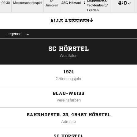
B-
Laggenbeck/​
:

:

09:30
Meisterschaftsspiel
JSG Hörstel
Junioren
Tecklenburg/​
Leeden
ALLE ANZEIGEN
Legende
SC HÖRSTEL
Westfalen
1921
Gründungsjahr
BLAU-WEISS
Vereinsfarben
BAHNHOFSTR. 33, 48467 HÖRSTEL
Adresse
SC HÖRSTEL