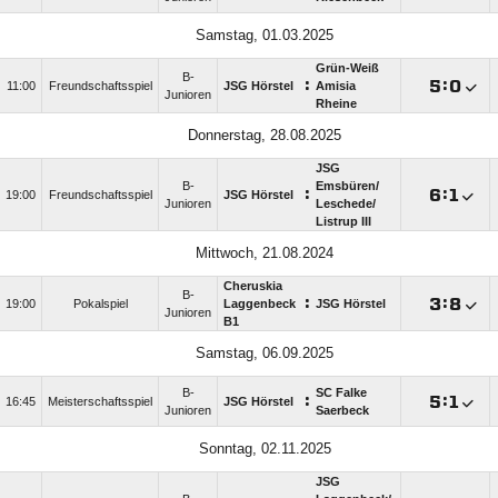
Samstag, 01.03.2025
Grün-Weiß
B-
:

:

11:00
Freundschaftsspiel
JSG Hörstel
Amisia
Junioren
Rheine
Donnerstag, 28.08.2025
JSG
B-
Emsbüren/​
:

:

19:00
Freundschaftsspiel
JSG Hörstel
Junioren
Leschede/​
Listrup III
Mittwoch, 21.08.2024
Cheruskia
B-
:

:

19:00
Pokalspiel
Laggenbeck
JSG Hörstel
Junioren
B1
Samstag, 06.09.2025
B-
SC Falke
:

:

16:45
Meisterschaftsspiel
JSG Hörstel
Junioren
Saerbeck
Sonntag, 02.11.2025
JSG