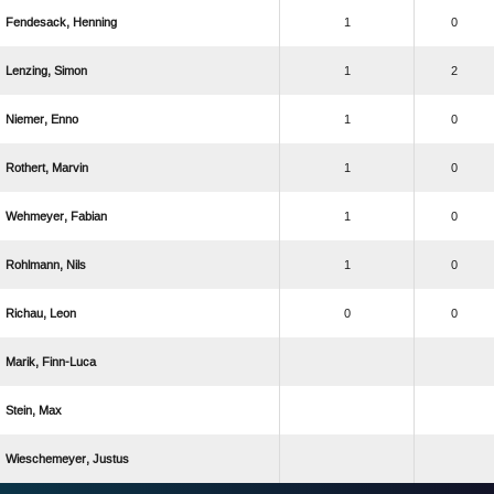
 
1
0
 
1
2
 
1
0
 
1
0
 
1
0
 
1
0
 
0
0
 
 
 
ANZEIGE