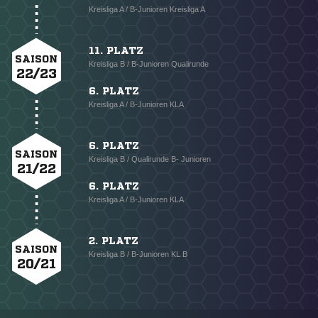
Kreisliga A / B-Junioren Kreisliga A
11. PLATZ
SAISON
Kreisliga B / B-Junioren Qualirunde
22/23
6. PLATZ
Kreisliga A / B-Junioren KLA
6. PLATZ
SAISON
Kreisliga B / Qualirunde B- Junioren
21/22
6. PLATZ
Kreisliga A / B-Junioren KLA
2. PLATZ
SAISON
Kreisliga B / B-Junioren KL B
20/21