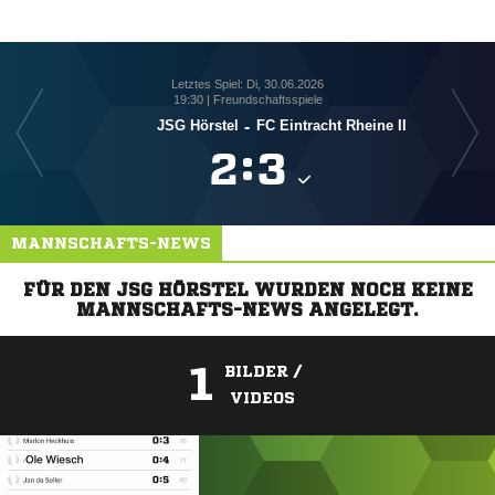
Letztes Spiel: Di, 30.06.2026
19:30 | Freundschaftsspiele
JSG Hörstel
-
FC Eintracht Rheine II

:

MANNSCHAFTS-NEWS
FÜR DEN JSG HÖRSTEL WURDEN NOCH KEINE
MANNSCHAFTS-NEWS ANGELEGT.
1
BILDER /
VIDEOS