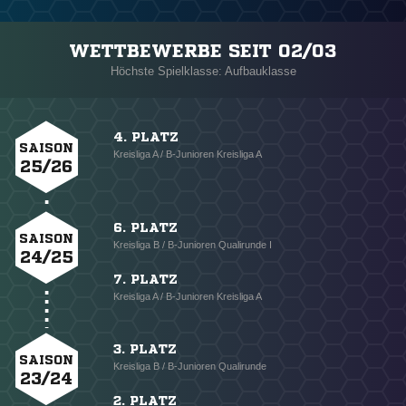
WETTBEWERBE SEIT 02/03
Höchste Spielklasse: Aufbauklasse
4. PLATZ
SAISON
Kreisliga A / B-Junioren Kreisliga A
25/26
6. PLATZ
SAISON
Kreisliga B / B-Junioren Qualirunde I
24/25
7. PLATZ
Kreisliga A / B-Junioren Kreisliga A
3. PLATZ
SAISON
Kreisliga B / B-Junioren Qualirunde
23/24
2. PLATZ