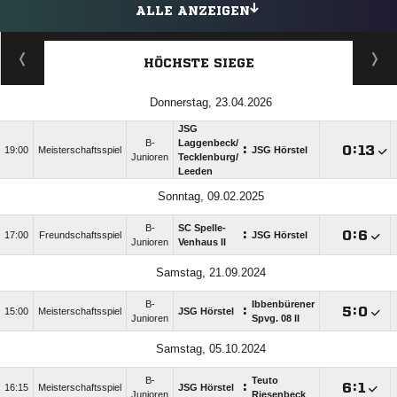
ALLE ANZEIGEN
HÖCHSTE SIEGE
Donnerstag, 23.04.2026
JSG
B-
Laggenbeck/​
:

:

19:00
Meisterschaftsspiel
JSG Hörstel
Junioren
Tecklenburg/​
Leeden
Sonntag, 09.02.2025
B-
SC Spelle-
:

:

17:00
Freundschaftsspiel
JSG Hörstel
Junioren
Venhaus II
Samstag, 21.09.2024
B-
Ibbenbürener
:

:

15:00
Meisterschaftsspiel
JSG Hörstel
Junioren
Spvg. 08 II
Samstag, 05.10.2024
B-
Teuto
:

:

16:15
Meisterschaftsspiel
JSG Hörstel
Junioren
Riesenbeck