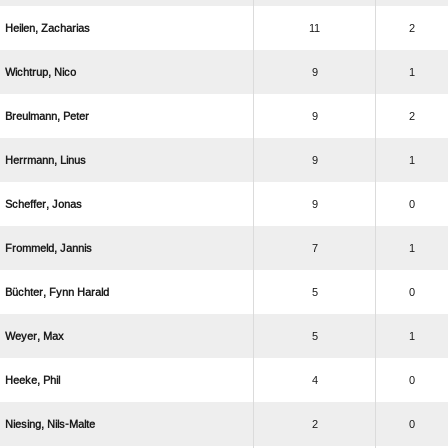
 
11
2
 
9
1
 
9
2
 
9
1
 
9
0
 
7
1
  
5
0
 
5
1
 
4
0
 
2
0