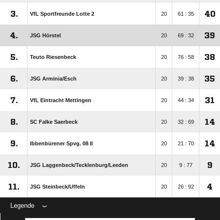
3.
40
VfL Sportfreunde Lotte 2
20
61 : 35
4.
39
JSG Hörstel
20
69 : 32
5.
38
Teuto Riesenbeck
20
76 : 58
6.
35
JSG Arminia/​Esch
20
39 : 38
7.
31
VfL Eintracht Mettingen
20
44 : 34
8.
14
SC Falke Saerbeck
20
32 : 69
9.
14
Ibbenbürener Spvg. 08 II
20
21 : 70
10.
9
JSG Laggenbeck/​Tecklenburg/​Leeden
20
9 : 77
11.
4
JSG Steinbeck/​Uffeln
20
26 : 92
Legende