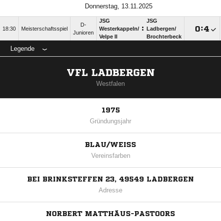
Donnerstag, 13.11.2025
JSG
JSG
D-
:

:

18:30
Meisterschaftsspiel
Westerkappeln/​
Ladbergen/​
Junioren
Velpe II
Brochterbeck
Legende
VFL LADBERGEN
Westfalen
1975
Gründungsjahr
BLAU/WEISS
Vereinsfarben
BEI BRINKSTEFFEN 23, 49549 LADBERGEN
Adresse
NORBERT MATTHÄUS-PASTOORS