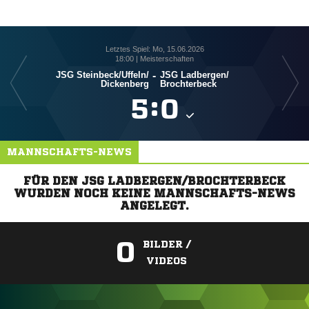
Letztes Spiel: Mo, 15.06.2026
18:00 | Meisterschaften
JSG Steinbeck/​Uffeln/​
-
JSG Ladbergen/​
Dickenberg
Brochterbeck

:

MANNSCHAFTS-NEWS
FÜR DEN JSG LADBERGEN/BROCHTERBECK
WURDEN NOCH KEINE MANNSCHAFTS-NEWS
ANGELEGT.
0
BILDER /
VIDEOS