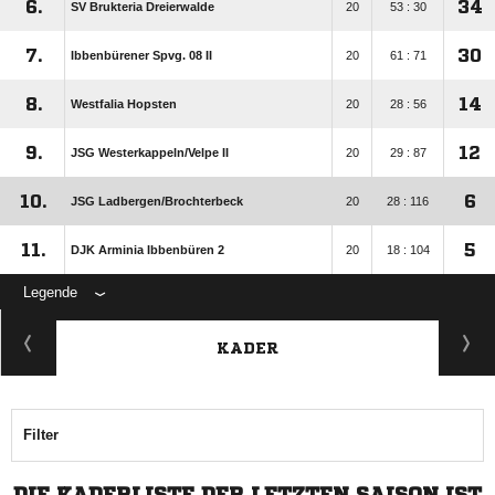
6.
34
SV Brukteria Dreierwalde
20
53 : 30
7.
30
Ibbenbürener Spvg. 08 II
20
61 : 71
8.
14
Westfalia Hopsten
20
28 : 56
9.
12
JSG Westerkappeln/​Velpe II
20
29 : 87
10.
6
JSG Ladbergen/​Brochterbeck
20
28 : 116
11.
5
DJK Arminia Ibbenbüren 2
20
18 : 104
Legende
KADER
Filter
DIE KADERLISTE DER LETZTEN SAISON IST