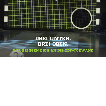
DREI UNTEN.
DREI OBEN.
WIR BRINGEN DICH AN DIE ZDF-TORWAND