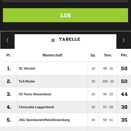
LOS
TABELLE
Pl.
Mannschaft
Sp.
Torv.
Pkt.
1.
50
SC Hörstel
20
88 : 16
2.
50
TuS Recke
20
100 : 22
3.
44
SV Teuto Riesenbeck
20
84 : 33
4.
38
Cheruskia Laggenbeck
20
57 : 29
5.
35
JSG Steinbeck/​Uffeln/​Dickenberg
20
59 : 41