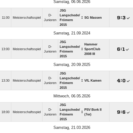
Samstag, 06.06.2026
JSG
D-
Langschede/​
:

:

11:00
Meisterschaftsspiel
SG Massen
Junioren
Frömern
2015
Samstag, 21.09.2024
JSG
Hammer
D-
Langschede/​
:

:

13:00
Meisterschaftsspiel
SportClub
Junioren
Frömern
2008 III
2015
Samstag, 20.09.2025
JSG
D-
Langschede/​
:

:

13:30
Meisterschaftsspiel
VfL Kamen
Junioren
Frömern
2015
Mittwoch, 06.05.2026
JSG
D-
Langschede/​
PSV Bork II
:

:

18:00
Meisterschaftsspiel
Junioren
Frömern
(7er)
2015
Samstag, 21.03.2026