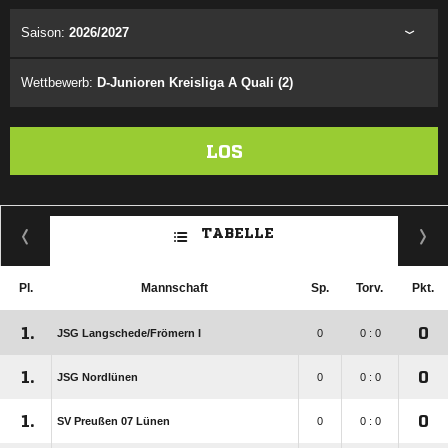
Saison:
2026/2027
Wettbewerb:
D-Junioren Kreisliga A Quali (2)
LOS
TABELLE
Pl.
Mannschaft
Sp.
Torv.
Pkt.
1.
0
JSG Langschede/​Frömern I
0
0 : 0
1.
0
JSG Nordlünen
0
0 : 0
1.
0
SV Preußen 07 Lünen
0
0 : 0