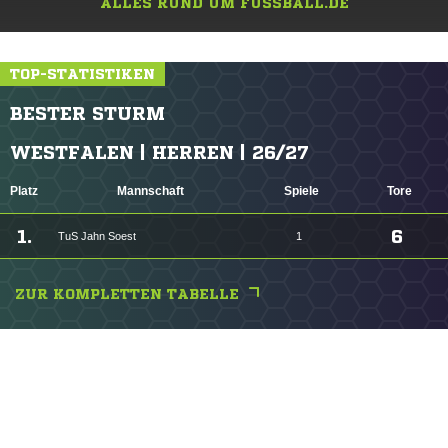
ALLES RUND UM FUSSBALL.DE
TOP-STATISTIKEN
BESTER STURM
WESTFALEN | HERREN | 26/27
Platz
Mannschaft
Spiele
Tore
1.
6
TuS Jahn Soest
1
ZUR KOMPLETTEN TABELLE