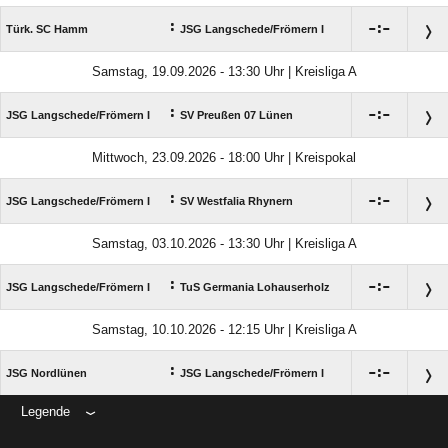
:

:

Türk. SC Hamm
JSG Langschede/​Frömern I
Samstag, 19.09.2026 - 13:30 Uhr | Kreisliga A
:

:

JSG Langschede/​Frömern I
SV Preußen 07 Lünen
Mittwoch, 23.09.2026 - 18:00 Uhr | Kreispokal
:

:

JSG Langschede/​Frömern I
SV Westfalia Rhynern
Samstag, 03.10.2026 - 13:30 Uhr | Kreisliga A
:

:

JSG Langschede/​Frömern I
TuS Germania Lohauserholz
Samstag, 10.10.2026 - 12:15 Uhr | Kreisliga A
:

:

JSG Nordlünen
JSG Langschede/​Frömern I
Legende
ANZEIGE