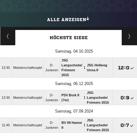
ALLE ANZEIGEN
HÖCHSTE SIEGE
Samstag, 04.10.2025
JSG
D-
Langschede/​
JSG Hellweg
:

:

13:30
Meisterschaftsspiel
Junioren
Frömern
Unna II
2015
Samstag, 06.12.2025
JSG
D-
PSV Bork II
:

:

13:30
Meisterschaftsspiel
Langschede/​
Junioren
(7er)
Frömern 2015
Samstag, 07.09.2024
JSG
D-
BV 09 Hamm
:

:

11:45
Meisterschaftsspiel
Langschede/​
Junioren
II
Frömern 2015