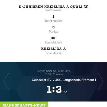
D-JUNIOREN KREISLIGA A QUALI (2)
Wettbewerb
1
Tabellenplatz
0
Punkte
0:0
Torverhältnis
KREISLIGA A
Spielklasse
Letztes Spiel: So, 12.07.2026
16:36 | Turniere
Geisecker SV
-
JSG Langschede/​Frömern I
JSG

:

MANNSCHAFTS-NEWS