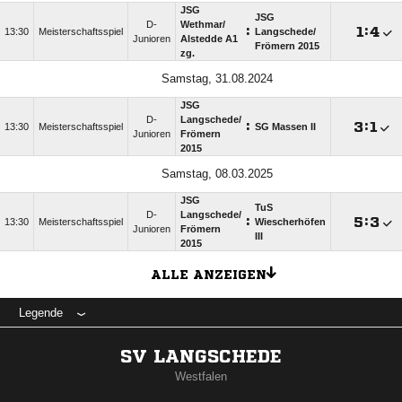
JSG
JSG
D-
Wethmar/​
:

:

13:30
Meisterschaftsspiel
Langschede/​
Junioren
Alstedde A1
Frömern 2015
zg.
Samstag, 31.08.2024
JSG
D-
Langschede/​
:

:

13:30
Meisterschaftsspiel
SG Massen II
Junioren
Frömern
2015
Samstag, 08.03.2025
JSG
TuS
D-
Langschede/​
:

:

13:30
Meisterschaftsspiel
Wiescherhöfen
Junioren
Frömern
III
2015
ALLE ANZEIGEN
Legende
SV LANGSCHEDE
Westfalen