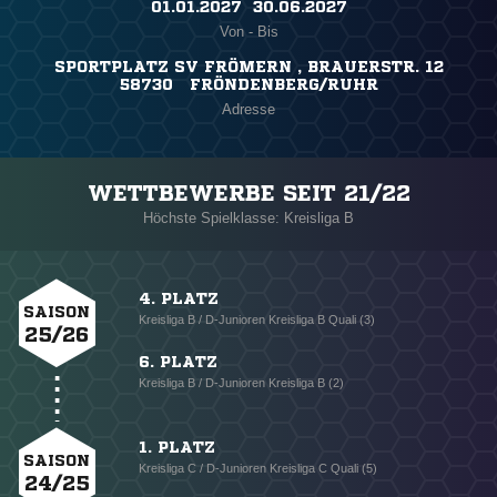
01.01.2027 ​ 30.06.2027
Von - Bis
SPORTPLATZ SV FRÖMERN , BRAUERSTR. 12
58730 FRÖNDENBERG/RUHR
Adresse
WETTBEWERBE SEIT 21/22
Höchste Spielklasse: Kreisliga B
4. PLATZ
SAISON
Kreisliga B / D-Junioren Kreisliga B Quali (3)
25/26
6. PLATZ
Kreisliga B / D-Junioren Kreisliga B (2)
1. PLATZ
SAISON
Kreisliga C / D-Junioren Kreisliga C Quali (5)
24/25