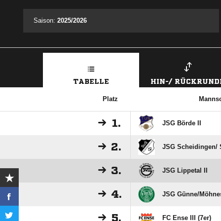
Saison:
2025/2026
TABELLE
HIN-/ RÜCKRUND
Platz
Mannsc
1.
JSG Börde II
2.
JSG Scheidingen/​ 
3.
JSG Lippetal II
4.
JSG Günne/​Möhnes
5.
FC Ense III (7er)