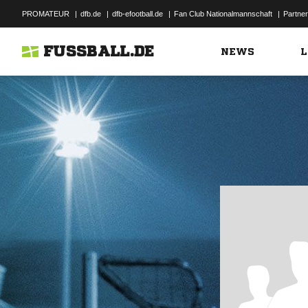
PROMATEUR
|
dfb.de
|
dfb-efootball.de
|
Fan Club Nationalmannschaft
|
Partner
FUSSBALL.DE
NEWS
L