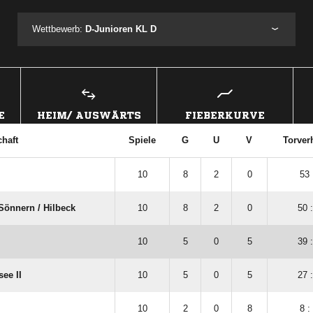
Wettbewerb:
D-Junioren KL D
E
HEIM/ AUSWÄRTS
FIEBERKURVE
haft
Spiele
G
U
V
Torver
10
8
2
0
53 
Sönnern /​ Hilbeck
10
8
2
0
50 
10
5
0
5
39 
ee II
10
5
0
5
27 
10
2
0
8
8 :