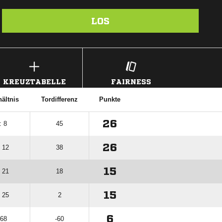
LOS
KREUZTABELLE
FAIRNESS
hältnis
Tordifferenz
Punkte
26
: 8
45
26
: 12
38
15
: 21
18
15
: 25
2
6
 68
-60