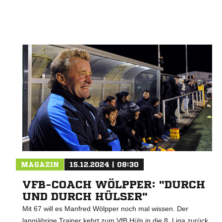
Nachricht an Germania Hovestadt
MAGAZIN
15.12.2024 | 08:30
VFB-COACH WÖLPPER: "DURCH
UND DURCH HÜLSER"
Mit 67 will es Manfred Wölpper noch mal wissen. Der
langjährige Trainer kehrt zum VfB Hüls in die 8. Liga zurück