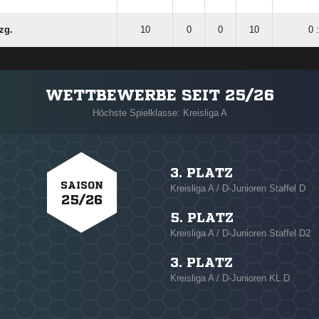
 zg.
10
0
0
10
0 
WETTBEWERBE SEIT 25/26
Höchste Spielklasse: Kreisliga A
3. PLATZ
SAISON
Kreisliga A / D-Junioren Staffel D
25/26
5. PLATZ
Kreisliga A / D-Junioren Staffel D2
3. PLATZ
Kreisliga A / D-Junioren KL D