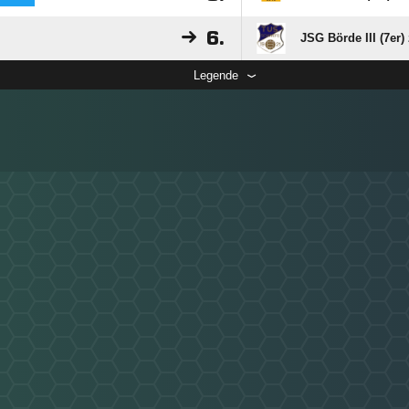
6.
JSG Börde III (7er)
Legende