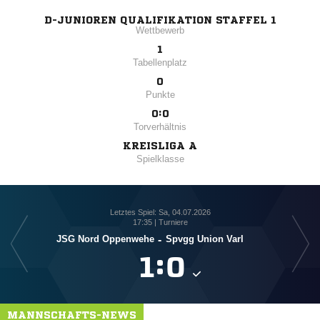
D-JUNIOREN QUALIFIKATION STAFFEL 1
Wettbewerb
1
Tabellenplatz
0
Punkte
0:0
Torverhältnis
KREISLIGA A
Spielklasse
Letztes Spiel: Sa, 04.07.2026
17:35 | Turniere
JSG Nord Oppenwehe
-
Spvgg Union Varl

:

MANNSCHAFTS-NEWS