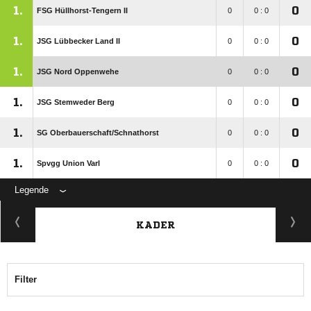
1.
0
FSG Hüllhorst-Tengern II
0
0 : 0
1.
0
JSG Lübbecker Land II
0
0 : 0
1.
0
JSG Nord Oppenwehe
0
0 : 0
1.
0
JSG Stemweder Berg
0
0 : 0
1.
0
SG Oberbauerschaft/​Schnathorst
0
0 : 0
1.
0
Spvgg Union Varl
0
0 : 0
Legende
KADER
Filter