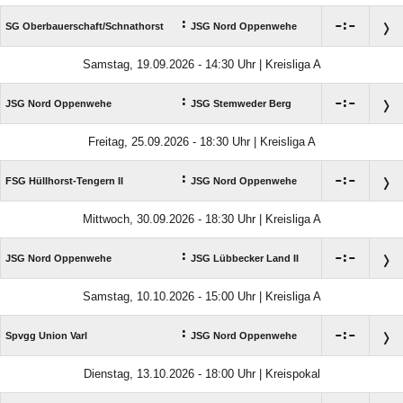
:

:

SG Oberbauerschaft/​Schnathorst
JSG Nord Oppenwehe
Samstag, 19.09.2026 - 14:30 Uhr | Kreisliga A
:

:

JSG Nord Oppenwehe
JSG Stemweder Berg
Freitag, 25.09.2026 - 18:30 Uhr | Kreisliga A
:

:

FSG Hüllhorst-Tengern II
JSG Nord Oppenwehe
Mittwoch, 30.09.2026 - 18:30 Uhr | Kreisliga A
:

:

JSG Nord Oppenwehe
JSG Lübbecker Land II
Samstag, 10.10.2026 - 15:00 Uhr | Kreisliga A
:

:

Spvgg Union Varl
JSG Nord Oppenwehe
Dienstag, 13.10.2026 - 18:00 Uhr | Kreispokal