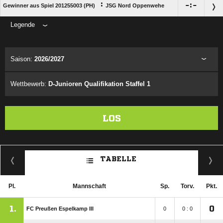
:

:

Gewinner aus Spiel 201255003 (PH)
JSG Nord Oppenwehe
Legende
ANZEIGE
Saison:
2026/2027
Wettbewerb:
D-Junioren Qualifikation Staffel 1
LOS
TABELLE
Pl.
Mannschaft
Sp.
Torv.
Pkt.
1.
0
FC Preußen Espelkamp III
0
0 : 0