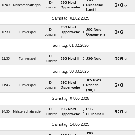
JSG
D-
JSG Nord
:

:

15:00
Meisterschaftsspiel
Lübbecker
Junioren
Oppenwehe
Land I
Samstag, 01.02.2025
JSG Nord
D-
JSG Nord
:

:

16:30
Turnierspiel
Oppenwehe
Junioren
Oppenwehe
II
Sonntag, 01.02.2026
D-
:

:

11:35
Turnierspiel
JSG Nord II
JSG Nord
Junioren
Sonntag, 30.03.2025
JFV RWD
D-
JSG Nord
:

:

11:45
Turnierspiel
Rehden
Junioren
Oppenwehe
(7er) I
Samstag, 07.06.2025
D-
JSG Nord
FSG
:

:

14:30
Meisterschaftsspiel
Junioren
Oppenwehe
Hüllhorst II
Samstag, 14.06.2025
JSG