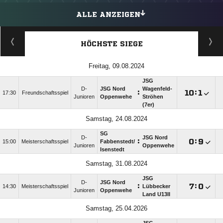
ALLE ANZEIGEN
HÖCHSTE SIEGE
Freitag, 09.08.2024
JSG
D-
JSG Nord
Wagenfeld-
:

:

17:30
Freundschaftsspiel
Junioren
Oppenwehe
Ströhen
(7er)
Samstag, 24.08.2024
SG
D-
JSG Nord
:

:

15:00
Meisterschaftsspiel
Fabbenstedt/​
Junioren
Oppenwehe
Isenstedt
Samstag, 31.08.2024
JSG
D-
JSG Nord
:

:

14:30
Meisterschaftsspiel
Lübbecker
Junioren
Oppenwehe
Land U13II
Samstag, 25.04.2026