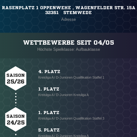
RASENPLATZ 1 OPPENWEHE , WAGENFELDER STR. 15A
32351 STEMWEDE
Adresse
WETTBEWERBE SEIT 04/05
Höchste Spielklasse: Aufbauklasse
4. PLATZ
SAISON
Kreisliga A / D-Junioren Qualifikation Staffel 1
25/26
1. PLATZ
Kreisliga A / D-Junioren Kreisliga A
1. PLATZ
SAISON
Kreisliga A / D-Junioren Qualifikation Staffel 3
24/25
5. PLATZ
Kreisliga A / D-Junioren Kreisliga A