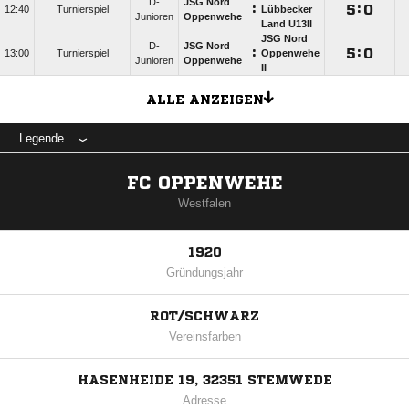
D-
JSG Nord
:

:

12:40
Turnierspiel
Lübbecker
Junioren
Oppenwehe
Land U13II
JSG Nord
D-
JSG Nord
:

:

13:00
Turnierspiel
Oppenwehe
Junioren
Oppenwehe
II
ALLE ANZEIGEN
Legende
FC OPPENWEHE
Westfalen
1920
Gründungsjahr
ROT/SCHWARZ
Vereinsfarben
HASENHEIDE 19, 32351 STEMWEDE
Adresse