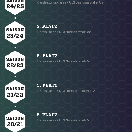
SAISON
Kreisleistungsklasse / U13 Leistungsstaffel Ost
24/25
3. PLATZ
SAISON
1.Kreisklasse / U13 Normalstaffel Ost
23/24
8. PLATZ
SAISON
1.Kreisklasse / U13 Normalstaffel Ost
22/23
9. PLATZ
SAISON
1.Kreisklasse / U13 Normalstaffel Mitte 2
21/22
5. PLATZ
SAISON
1.Kreisklasse / U13 Normalstaffel Ost 2
20/21