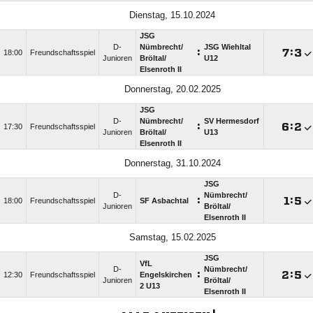
Dienstag, 15.10.2024
JSG
D-
Nümbrecht/​
JSG Wiehltal
:

:

18:00
Freundschaftsspiel
Junioren
Bröltal/​
U12
Elsenroth II
Donnerstag, 20.02.2025
JSG
D-
Nümbrecht/​
SV Hermesdorf
:

:

17:30
Freundschaftsspiel
Junioren
Bröltal/​
U13
Elsenroth II
Donnerstag, 31.10.2024
JSG
D-
Nümbrecht/​
:

:

18:00
Freundschaftsspiel
SF Asbachtal
Junioren
Bröltal/​
Elsenroth II
Samstag, 15.02.2025
JSG
VfL
D-
Nümbrecht/​
:

:

12:30
Freundschaftsspiel
Engelskirchen
Junioren
Bröltal/​
2 U13
Elsenroth II