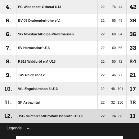
4.
42
FC Wiedenest-Othetal U13
22
76 : 44
5.
38
BV 09 Drabenderhöhe e.V.
22
85 : 48
6.
36
SG Morsbach/​Holpe-Wallerhausen
22
68 : 64
7.
33
SV Hermesdorf U13
22
60 : 66
8.
24
RS19 Waldbröl e.V. U13
22
50 : 72
9.
21
TuS Reichshof 2
22
46 : 77
10.
17
VfL Engelskirchen 3 U13
22
48 : 101
11.
12
SF Asbachtal
22
32 : 130
12.
11
JSG Nümbrecht/​Bröltal/​Elsenroth U13 II
22
24 : 88
Legende