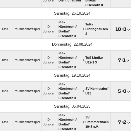
Junioren
Dieringhausen
Bröltal/​
Elsenroth II
Samstag, 26.10.2024
JSG
TuRa
D-
Nümbrecht/​
:

:

13:00
Freundschaftsspiel
Dieringhausen
Junioren
Bröltal/​
2
Elsenroth II
Donnerstag, 22.08.2024
JSG
D-
Nümbrecht/​
TuS Lindlar
:

:

18:00
Freundschaftsspiel
Junioren
Bröltal/​
U12-1 3
Elsenroth II
Samstag, 19.10.2024
JSG
D-
Nümbrecht/​
SV Hermesdorf
:

:

15:00
Freundschaftsspiel
Junioren
Bröltal/​
U13
Elsenroth II
Samstag, 05.04.2025
JSG
SV
D-
Nümbrecht/​
:

:

13:00
Freundschaftsspiel
Frömmersbach
Junioren
Bröltal/​
1948 e.V.
Elsenroth II