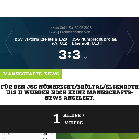
Letztes Spiel: Sa, 30.05.2026
12:45 | Freundschaftsspiele
BSV Viktoria Bielstein 1920
-
JSG Nümbrecht/​Bröltal/​
SV F
e.V. U12
Elsenroth U13 II

:

MANNSCHAFTS-NEWS
FÜR DEN JSG NÜMBRECHT/BRÖLTAL/ELSENROTH
U13 II WURDEN NOCH KEINE MANNSCHAFTS-
NEWS ANGELEGT.
1
BILDER /
VIDEOS