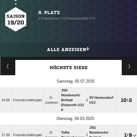
9. PLATZ
SAISON
1.Kreisklasse / U13 Normalstaffel (D7)
19/20
ALLE ANZEIGEN
HÖCHSTE SIEGE
Samstag, 05.07.2025
JSG
Nümbrecht/​
D-
SV Hermesdorf
:

:

14:00
Freundschaftsspiel
Bröltal/​
Junioren
U13
Elsenroth U13
II
Dienstag, 04.03.2025
JSG
D-
TuRa
Nümbrecht/​
:

:

17:30
Freundschaftsspiel