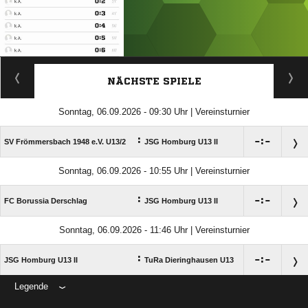
ANZEIGE
NÄCHSTE SPIELE
Sonntag, 06.09.2026 - 09:30 Uhr | Vereinsturnier
:

:

SV Frömmersbach 1948 e.V. U13/​2
JSG Homburg U13 II
Sonntag, 06.09.2026 - 10:55 Uhr | Vereinsturnier
:

:

FC Borussia Derschlag
JSG Homburg U13 II
Sonntag, 06.09.2026 - 11:46 Uhr | Vereinsturnier
:

:

JSG Homburg U13 II
TuRa Dieringhausen U13
Legende
ANZEIGE