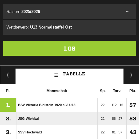
Saison:
2025/2026
Wettbewerb:
U13 Normalstaffel Ost
LOS
TABELLE
Pl.
Mannschaft
Sp.
Torv.
Pkt.
1.
57
BSV Viktoria Bielstein 1920 e.V. U13
22
112 : 16
2.
53
JSG Wiehltal
22
88 : 27
3.
43
SSV Hochwald
22
81 : 37