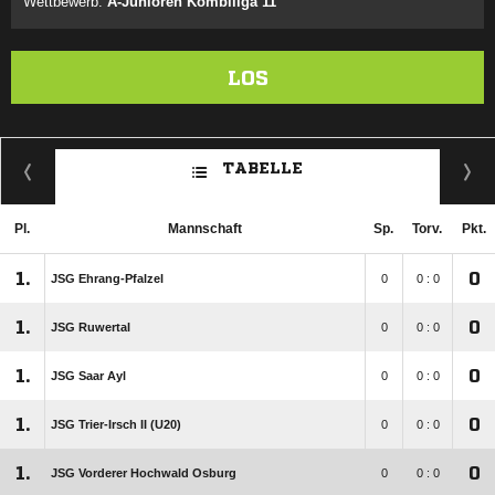
Wettbewerb:
A-Junioren Kombiliga 11
LOS
TABELLE
Pl.
Mannschaft
Sp.
Torv.
Pkt.
1.
0
JSG Ehrang-Pfalzel
0
0 : 0
1.
0
JSG Ruwertal
0
0 : 0
1.
0
JSG Saar Ayl
0
0 : 0
1.
0
JSG Trier-Irsch II (U20)
0
0 : 0
1.
0
JSG Vorderer Hochwald Osburg
0
0 : 0