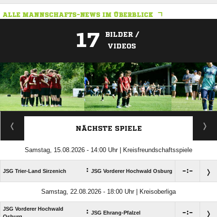
ALLE MANNSCHAFTS-NEWS IM ÜBERBLICK
17
BILDER /
VIDEOS
ANZEIGE
NÄCHSTE SPIELE
Samstag, 15.08.2026 - 14:00 Uhr | Kreisfreundschaftsspiele
:

:

JSG Trier-Land Sirzenich
JSG Vorderer Hochwald Osburg
Samstag, 22.08.2026 - 18:00 Uhr | Kreisoberliga
JSG Vorderer Hochwald
:

:

JSG Ehrang-Pfalzel
Osburg