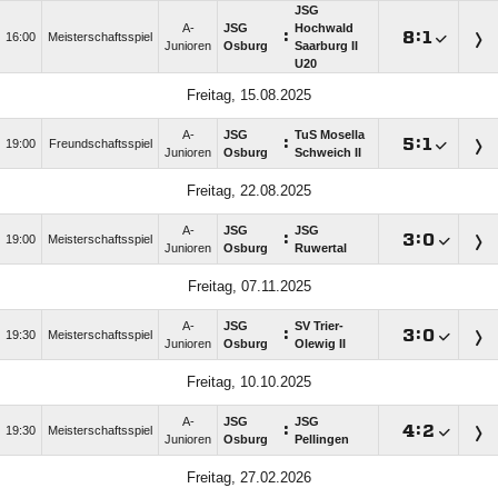
JSG
A-
JSG
Hochwald
:

:

16:00
Meisterschaftsspiel
Junioren
Osburg
Saarburg II
U20
Freitag, 15.08.2025
A-
JSG
TuS Mosella
:

:

19:00
Freundschaftsspiel
Junioren
Osburg
Schweich II
Freitag, 22.08.2025
A-
JSG
JSG
:

:

19:00
Meisterschaftsspiel
Junioren
Osburg
Ruwertal
Freitag, 07.11.2025
A-
JSG
SV Trier-
:

:

19:30
Meisterschaftsspiel
Junioren
Osburg
Olewig II
Freitag, 10.10.2025
A-
JSG
JSG
:

:

19:30
Meisterschaftsspiel
Junioren
Osburg
Pellingen
Freitag, 27.02.2026