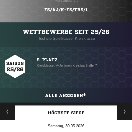
Meisterschaft
FS/AJ/K-FS/TRS/1
WETTBEWERBE SEIT 25/26
Höchste Spielklasse: Kreisklasse
5. PLATZ
SAISON
Kreisklasse / A-Junioren Kreisliga Staffel 7
25/26
ALLE ANZEIGEN
HÖCHSTE SIEGE
Samstag, 30.05.2026