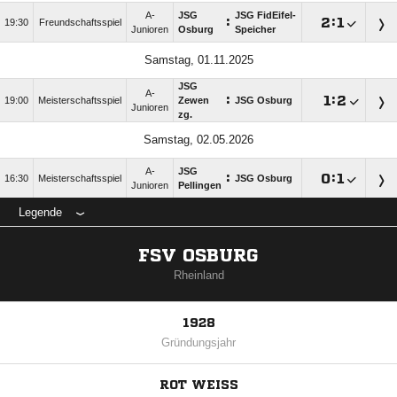
A-
JSG
JSG FidEifel-
:

:

19:30
Freundschaftsspiel
Junioren
Osburg
Speicher
Samstag, 01.11.2025
JSG
A-
:

:

19:00
Meisterschaftsspiel
Zewen
JSG Osburg
Junioren
zg.
Samstag, 02.05.2026
A-
JSG
:

:

16:30
Meisterschaftsspiel
JSG Osburg
Junioren
Pellingen
Legende
FSV OSBURG
Rheinland
1928
Gründungsjahr
ROT WEISS