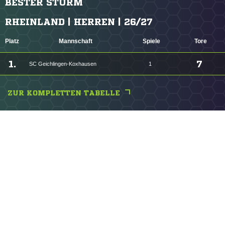
BESTER STURM
RHEINLAND | HERREN | 26/27
Platz
Mannschaft
Spiele
Tore
1.
7
SC Geichlingen-Koxhausen
1
ZUR KOMPLETTEN TABELLE