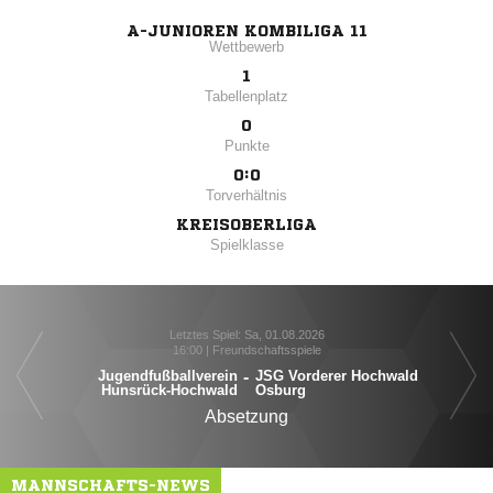
A-JUNIOREN KOMBILIGA 11
Wettbewerb
1
Tabellenplatz
0
Punkte
0:0
Torverhältnis
KREISOBERLIGA
Spielklasse
Letztes Spiel: Sa, 01.08.2026
16:00 | Freundschaftsspiele
J
Jugendfußballverein
-
JSG Vorderer Hochwald
Hunsrück-Hochwald
Osburg
Absetzung
MANNSCHAFTS-NEWS