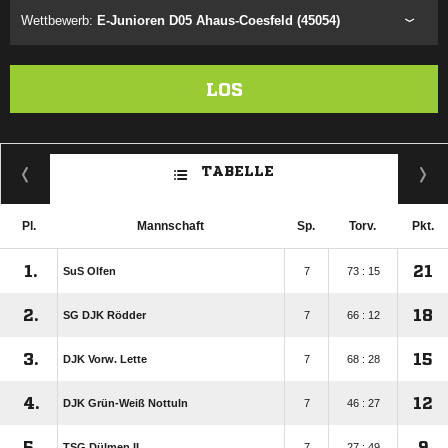
Wettbewerb:
E-Junioren D05 Ahaus-Coesfeld (45054)
LOS
TABELLE
Pl.
Mannschaft
Sp.
Torv.
Pkt.
1.
21
SuS Olfen
7
73 : 15
2.
18
SG DJK Rödder
7
66 : 12
3.
15
DJK Vorw. Lette
7
68 : 28
4.
12
DJK Grün-Weiß Nottuln
7
46 : 27
5.
9
TSG Dülmen II
7
27 : 49