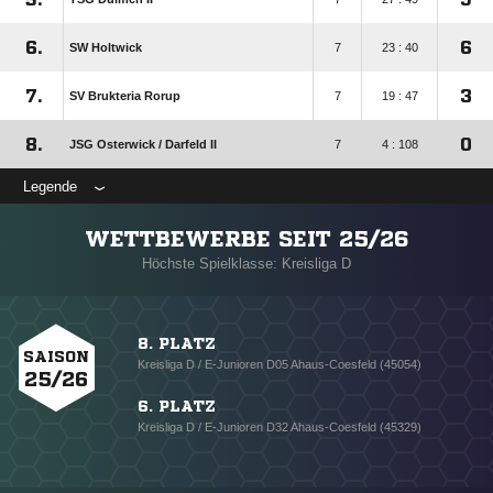
6.
6
SW Holtwick
7
23 : 40
7.
3
SV Brukteria Rorup
7
19 : 47
8.
0
JSG Osterwick /​ Darfeld II
7
4 : 108
Legende
WETTBEWERBE SEIT 25/26
Höchste Spielklasse: Kreisliga D
8. PLATZ
SAISON
Kreisliga D / E-Junioren D05 Ahaus-Coesfeld (45054)
25/26
6. PLATZ
Kreisliga D / E-Junioren D32 Ahaus-Coesfeld (45329)