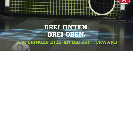
DREI UNTEN.
DREI OBEN.
WIR BRINGEN DICH AN DIE ZDF-TORWAND