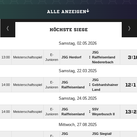
ALLE ANZEIGEN
HÖCHSTE SIEGE
Samstag, 02.05.2026
JSG
E-
:

:

13:00
Meisterschaftsspiel
JSG Herdorf
Raiffeisenland
Junioren
Niedererbach
Samstag, 22.03.2025
JSG
E-
JSG
:

:

14:00
Meisterschaftsspiel
Gebhardshainer
Junioren
Raiffeisenland
Land
Samstag, 24.05.2025
E-
JSG
SSV
:

:

14:00
Meisterschaftsspiel
Junioren
Raiffeisenland
Weyerbusch II
Mittwoch, 27.08.2025
JSG
JSG Siegtal/​
E-