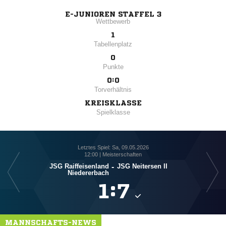
E-JUNIOREN STAFFEL 3
Wettbewerb
1
Tabellenplatz
0
Punkte
0:0
Torverhältnis
KREISKLASSE
Spielklasse
Letztes Spiel: Sa, 09.05.2026
12:00 | Meisterschaften
JSG Raiffeisenland
-
JSG Neitersen II
Niedererbach

:

MANNSCHAFTS-NEWS