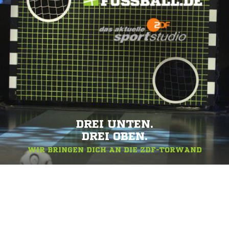
DREI UNTEN.
DREI OBEN.
WIR BRINGEN DICH AN DIE ZDF-TORWAND