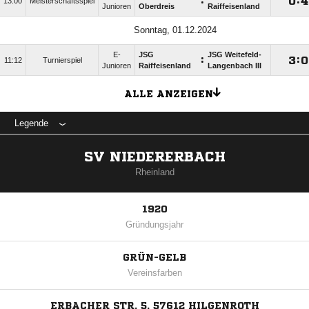
:

:

13:00
Meisterschaftsspiel
Junioren
Oberdreis
Raiffeisenland
Sonntag, 01.12.2024
E-
JSG
JSG Weitefeld-
:

:

11:12
Turnierspiel
Junioren
Raiffeisenland
Langenbach III
ALLE ANZEIGEN
Legende
SV NIEDERERBACH
Rheinland
1920
Gründungsjahr
GRÜN-GELB
Vereinsfarben
ERBACHER STR. 5, 57612 HILGENROTH