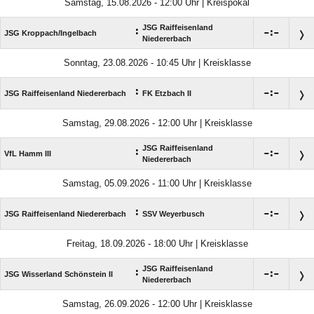
Samstag, 15.08.2026 - 12:00 Uhr | Kreispokal
JSG Raiffeisenland
:

:

JSG Kroppach/​Ingelbach
Niedererbach
Sonntag, 23.08.2026 - 10:45 Uhr | Kreisklasse
:

:

JSG Raiffeisenland Niedererbach
FK Etzbach II
Samstag, 29.08.2026 - 12:00 Uhr | Kreisklasse
JSG Raiffeisenland
:

:

VfL Hamm III
Niedererbach
Samstag, 05.09.2026 - 11:00 Uhr | Kreisklasse
:

:

JSG Raiffeisenland Niedererbach
SSV Weyerbusch
Freitag, 18.09.2026 - 18:00 Uhr | Kreisklasse
JSG Raiffeisenland
:

:

JSG Wisserland Schönstein II
Niedererbach
Samstag, 26.09.2026 - 12:00 Uhr | Kreisklasse