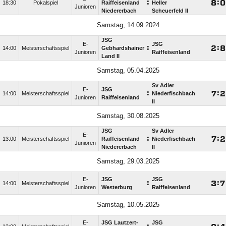
:

:

18:30
Pokalspiel
Raiffeisenland
Heller
Junioren
Niedererbach
Scheuerfeld II
Samstag, 14.09.2024
JSG
E-
JSG
:

:

14:00
Meisterschaftsspiel
Gebhardshainer
Junioren
Raiffeisenland
Land II
Samstag, 05.04.2025
Sv Adler
E-
JSG
:

:

14:00
Meisterschaftsspiel
Niederfischbach
Junioren
Raiffeisenland
II
Samstag, 30.08.2025
JSG
Sv Adler
E-
:

:

13:00
Meisterschaftsspiel
Raiffeisenland
Niederfischbach
Junioren
Niedererbach
II
Samstag, 29.03.2025
E-
JSG
JSG
:

:

14:00
Meisterschaftsspiel
Junioren
Westerburg
Raiffeisenland
Samstag, 10.05.2025
E-
JSG Lautzert-
JSG