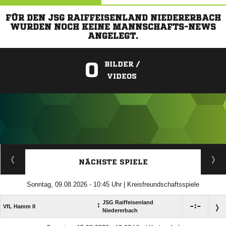
FÜR DEN JSG RAIFFEISENLAND NIEDERERBACH
WURDEN NOCH KEINE MANNSCHAFTS-NEWS
ANGELEGT.
0
BILDER /
VIDEOS
ANZEIGE
NÄCHSTE SPIELE
Sonntag, 09.08.2026 - 10:45 Uhr | Kreisfreundschaftsspiele
JSG Raiffeisenland
:

:

VfL Hamm II
Niedererbach