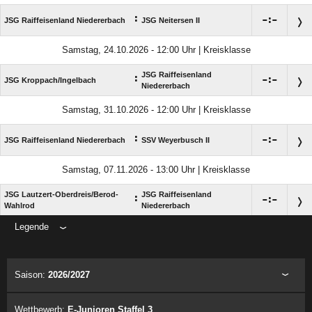
:

:

JSG Raiffeisenland Niedererbach
JSG Neitersen II
Samstag, 24.10.2026 - 12:00 Uhr | Kreisklasse
JSG Raiffeisenland
:

:

JSG Kroppach/​Ingelbach
Niedererbach
Samstag, 31.10.2026 - 12:00 Uhr | Kreisklasse
:

:

JSG Raiffeisenland Niedererbach
SSV Weyerbusch II
Samstag, 07.11.2026 - 13:00 Uhr | Kreisklasse
JSG Lautzert-Oberdreis/​Berod-
JSG Raiffeisenland
:

:

Wahlrod
Niedererbach
Legende
ANZEIGE
Saison:
2026/2027
Wettbewerb:
E-Junioren Staffel 3