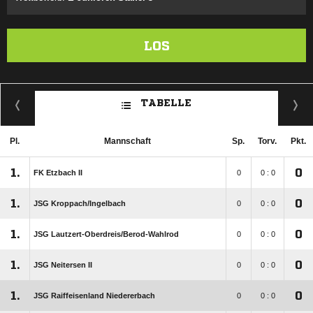
LOS
TABELLE
Pl.
Mannschaft
Sp.
Torv.
Pkt.
1.
0
FK Etzbach II
0
0 : 0
1.
0
JSG Kroppach/​Ingelbach
0
0 : 0
1.
0
JSG Lautzert-Oberdreis/​Berod-Wahlrod
0
0 : 0
1.
0
JSG Neitersen II
0
0 : 0
1.
0
JSG Raiffeisenland Niedererbach
0
0 : 0