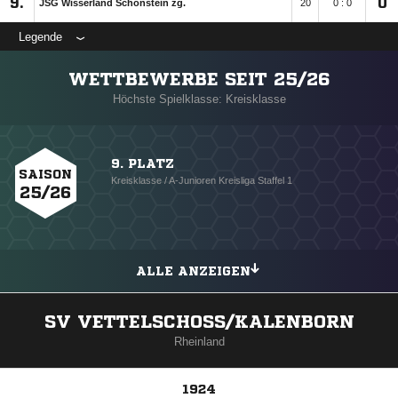
9.
0
JSG Wisserland Schönstein zg.
20
0 : 0
Legende
WETTBEWERBE SEIT 25/26
Höchste Spielklasse: Kreisklasse
9. PLATZ
SAISON
Kreisklasse / A-Junioren Kreisliga Staffel 1
25/26
ALLE ANZEIGEN
SV VETTELSCHOSS/KALENBORN
Rheinland
1924