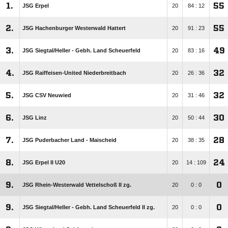
1.
55
JSG Erpel
20
84 : 12
2.
55
JSG Hachenburger Westerwald Hattert
20
91 : 23
3.
49
JSG Siegtal/​Heller - Gebh. Land Scheuerfeld
20
83 : 16
4.
32
JSG Raiffeisen-United Niederbreitbach
20
26 : 36
5.
32
JSG CSV Neuwied
20
31 : 46
6.
30
JSG Linz
20
50 : 44
7.
28
JSG Puderbacher Land - Maischeid
20
38 : 35
8.
24
JSG Erpel II U20
20
14 : 109
9.
0
JSG Rhein-Westerwald Vettelschoß II zg.
20
0 : 0
9.
0
JSG Siegtal/​Heller - Gebh. Land Scheuerfeld II zg.
20
0 : 0