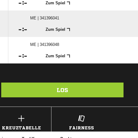

:

Zum Spiel
ME | 341396041

:

Zum Spiel
ME | 341396048

:

Zum Spiel
LOS
KREUZTABELLE
FAIRNESS