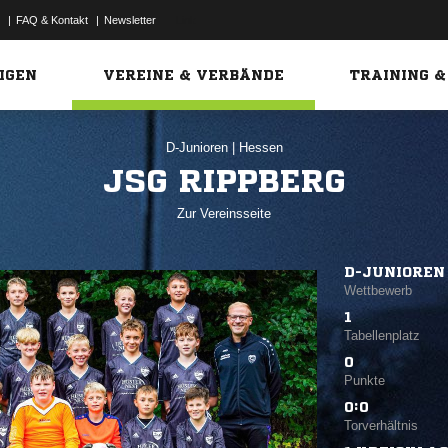
|
FAQ & Kontakt
|
Newsletter
Link
IGEN
VEREINE & VERBÄNDE
TRAINING &
D-Junioren
|
Hessen
JSG RIPPBERG
Zur Vereinsseite
D-JUNIOREN 
Wettbewerb
1
Tabellenplatz
0
Punkte
0:0
Torverhältnis