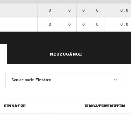
0
0
0
0
0 : 0
0
0
0
0
0 : 0
NEUZUGÄNGE
Sortiert nach:
Einsätze
EINSÄTZE
EINSATZMINUTEN