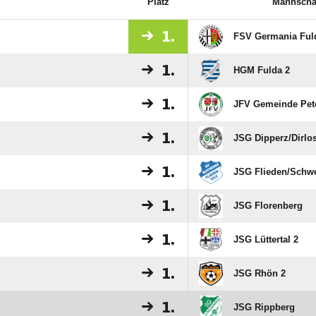
Platz
Mannscha
1.
FSV Germania Ful
1.
HGM Fulda 2
1.
JFV Gemeinde Pet
1.
JSG Dipperz/​Dirlo
1.
JSG Flieden/​Schw
1.
JSG Florenberg
1.
JSG Lüttertal 2
1.
JSG Rhön 2
1.
JSG Rippberg