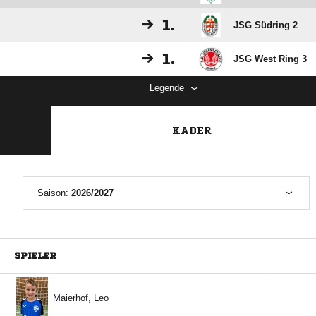
1.
JSG Südring 2
1.
JSG West Ring 3
Legende
KADER
Saison:
2026/2027
SPIELER
 