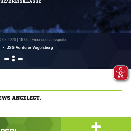
SSE/KREISKLASSE
0.08.2026
|
18:00 | Freundschaftsspiele
-
JSG Vorderer Vogelsberg
:


EWS ANGELEGT.
+