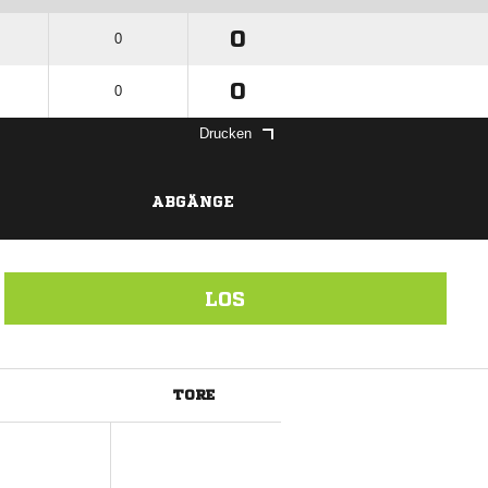
0
0
0
0
Drucken
ABGÄNGE
LOS
TORE
ANZEIGE