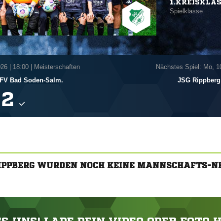
1.KREISKLA
Spielklasse
026
|
18:00 | Meisterschaften
Nächstes Spiel: Mo, 1
FV Bad Soden-Salm.
JSG Rippberg

RIPPBERG WURDEN NOCH KEINE MANNSCHAFTS-N