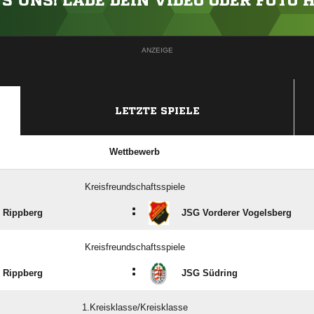
'S UNS! LADE DEIN VIDEO ODER FOTO 
ANZEIGE
LETZTE SPIELE
Wettbewerb
Kreisfreundschaftsspiele
:
 Rippberg
JSG Vorderer Vogelsberg
Kreisfreundschaftsspiele
:
 Rippberg
JSG Südring
1.Kreisklasse/Kreisklasse