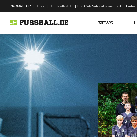
PROMATEUR
|
dfb.de
|
dfb-efootball.de
|
Fan Club Nationalmannschaft
|
Partner
FUSSBALL.DE
NEWS
L