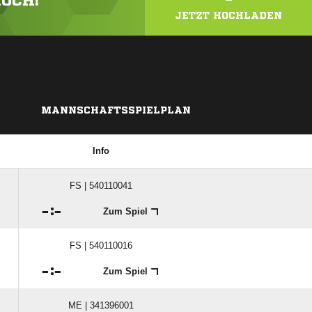
HOCH!
JETZT HOCHLADEN
MANNSCHAFTSSPIELPLAN
Info
FS | 540110041

:

Zum Spiel
FS | 540110016

:

Zum Spiel
ME | 341396001