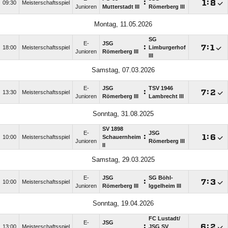
:

:

09:30
Meisterschaftsspiel
Junioren
Mutterstadt III
Römerberg III
Montag, 11.05.2026
SG
E-
JSG
:

:

18:00
Meisterschaftsspiel
Limburgerhof
Junioren
Römerberg III
III
Samstag, 07.03.2026
E-
JSG
TSV 1946
:

:

13:30
Meisterschaftsspiel
Junioren
Römerberg III
Lambrecht III
Sonntag, 31.08.2025
SV 1898
E-
JSG
:

:

10:00
Meisterschaftsspiel
Schauernheim
Junioren
Römerberg III
II
Samstag, 29.03.2025
E-
JSG
SG Böhl-
:

:

10:00
Meisterschaftsspiel
Junioren
Römerberg III
Iggelheim III
Sonntag, 19.04.2026
FC Lustadt/​
E-
JSG
:

:

13:00
Meisterschaftsspiel
JSG SV