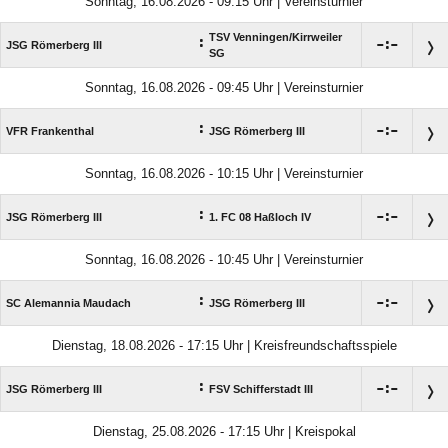
Sonntag, 16.08.2026 - 09:15 Uhr | Vereinsturnier
TSV Venningen/​Kirrweiler
:

:

JSG Römerberg III
SG
Sonntag, 16.08.2026 - 09:45 Uhr | Vereinsturnier
:

:

VFR Frankenthal
JSG Römerberg III
Sonntag, 16.08.2026 - 10:15 Uhr | Vereinsturnier
:

:

JSG Römerberg III
1. FC 08 Haßloch IV
Sonntag, 16.08.2026 - 10:45 Uhr | Vereinsturnier
:

:

SC Alemannia Maudach
JSG Römerberg III
Dienstag, 18.08.2026 - 17:15 Uhr | Kreisfreundschaftsspiele
:

:

JSG Römerberg III
FSV Schifferstadt III
Dienstag, 25.08.2026 - 17:15 Uhr | Kreispokal