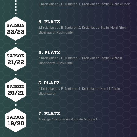
1.Kreisklasse / E-Junioren 1. Kreisklasse Staffel B Rückrunde
8. PLATZ
SAISON
2.Kreisklasse / E-Junioren 2. Kreisklasse Staffel Nord Rhein-
22/23
Mittelhaardt Rückrunde
4. PLATZ
SAISON
2.Kreisklasse / E-Junioren 2. Kreisklasse Staffel B Rhein-
21/22
Mittelhaardt Rückrunde
5. PLATZ
SAISON
1.Kreisklasse / E-Junioren 1. Kreisklasse Nord 1 Rhein-
20/21
Mittelhaardt
7. PLATZ
SAISON
Kreisliga / E-Junioren Vorunde Gruppe C
19/20