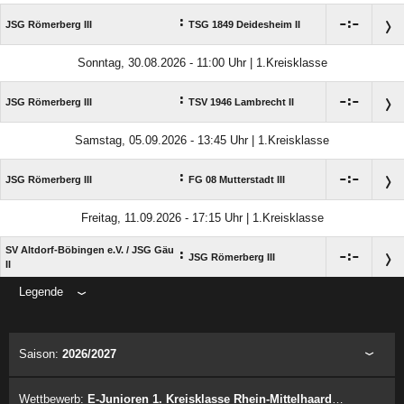
:

:

JSG Römerberg III
TSG 1849 Deidesheim II
Sonntag, 30.08.2026 - 11:00 Uhr | 1.Kreisklasse
:

:

JSG Römerberg III
TSV 1946 Lambrecht II
Samstag, 05.09.2026 - 13:45 Uhr | 1.Kreisklasse
:

:

JSG Römerberg III
FG 08 Mutterstadt III
Freitag, 11.09.2026 - 17:15 Uhr | 1.Kreisklasse
SV Altdorf-Böbingen e.V. /​ JSG Gäu
:

:

JSG Römerberg III
II
Legende
ANZEIGE
Saison:
2026/2027
Wettbewerb:
E-Junioren 1. Kreisklasse Rhein-Mittelhaardt Orientierungsgruppe D