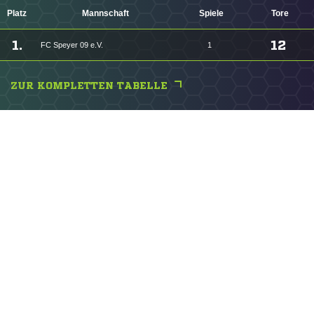
Platz
Mannschaft
Spiele
Tore
1.
12
FC Speyer 09 e.V.
1
ZUR KOMPLETTEN TABELLE