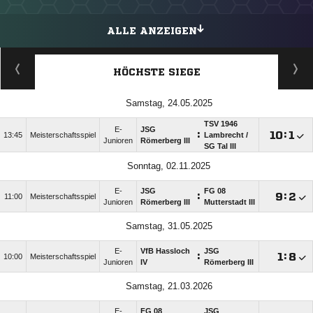
ALLE ANZEIGEN
HÖCHSTE SIEGE
Samstag, 24.05.2025
TSV 1946
E-
JSG
:

:

13:45
Meisterschaftsspiel
Lambrecht /​
Junioren
Römerberg III
SG Tal III
Sonntag, 02.11.2025
E-
JSG
FG 08
:

:

11:00
Meisterschaftsspiel
Junioren
Römerberg III
Mutterstadt III
Samstag, 31.05.2025
E-
VfB Hassloch
JSG
:

:

10:00
Meisterschaftsspiel
Junioren
IV
Römerberg III
Samstag, 21.03.2026
E-
FG 08
JSG