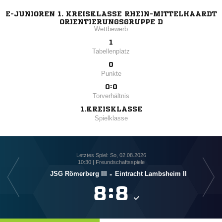
E-JUNIOREN 1. KREISKLASSE RHEIN-MITTELHAARDT
ORIENTIERUNGSGRUPPE D
Wettbewerb
1
Tabellenplatz
0
Punkte
0:0
Torverhältnis
1.KREISKLASSE
Spielklasse
Letztes Spiel: So, 02.08.2026
10:30 | Freundschaftsspiele
TuS
JSG Römerberg III
-
Eintracht Lambsheim II

:
