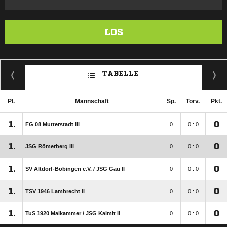
LOS
TABELLE
Pl.
Mannschaft
Sp.
Torv.
Pkt.
1.
0
FG 08 Mutterstadt III
0
0 : 0
1.
0
JSG Römerberg III
0
0 : 0
1.
0
SV Altdorf-Böbingen e.V. /​ JSG Gäu II
0
0 : 0
1.
0
TSV 1946 Lambrecht II
0
0 : 0
1.
0
TuS 1920 Maikammer /​ JSG Kalmit II
0
0 : 0