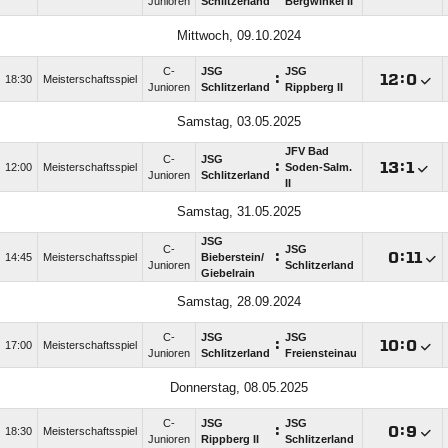
Junioren
Schlitzerland
Bergwinkel II
Mittwoch, 09.10.2024
C-
JSG
JSG
:

:

18:30
Meisterschaftsspiel
Junioren
Schlitzerland
Rippberg II
Samstag, 03.05.2025
JFV Bad
C-
JSG
:

:

12:00
Meisterschaftsspiel
Soden-Salm.
Junioren
Schlitzerland
II
Samstag, 31.05.2025
JSG
C-
JSG
:

:

14:45
Meisterschaftsspiel
Bieberstein/​
Junioren
Schlitzerland
Giebelrain
Samstag, 28.09.2024
C-
JSG
JSG
:

:

17:00
Meisterschaftsspiel
Junioren
Schlitzerland
Freiensteinau
Donnerstag, 08.05.2025
C-
JSG
JSG
:

:

18:30
Meisterschaftsspiel
Junioren
Rippberg II
Schlitzerland