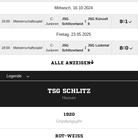
Mittwoch, 16.10.2024
C-
JSG
JSG Künzell
:

:

18:00
Meisterschaftsspiel
Junioren
Schlitzerland
II
Freitag, 23.05.2025
C-
JSG
JSG Lüdertal
:

:

18:00
Meisterschaftsspiel
Junioren
Schlitzerland
II
ALLE ANZEIGEN
Legende
TSG SCHLITZ
Hessen
1920
Gründungsjahr
ROT-WEISS