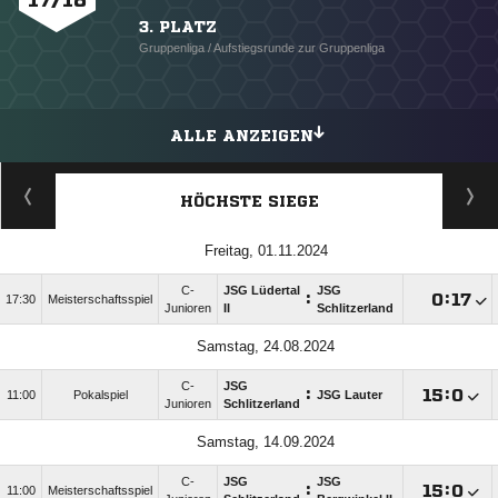
3. PLATZ
Gruppenliga / Aufstiegsrunde zur Gruppenliga
ALLE ANZEIGEN
HÖCHSTE SIEGE
Freitag, 01.11.2024
C-
JSG Lüdertal
JSG
:

:

17:30
Meisterschaftsspiel
Junioren
II
Schlitzerland
Samstag, 24.08.2024
C-
JSG
:

:

11:00
Pokalspiel
JSG Lauter
Junioren
Schlitzerland
Samstag, 14.09.2024
C-
JSG
JSG
:

:

11:00
Meisterschaftsspiel