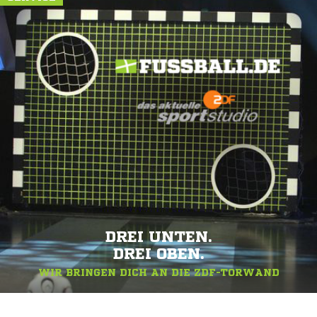
DREI UNTEN.
DREI OBEN.
WIR BRINGEN DICH AN DIE ZDF-TORWAND