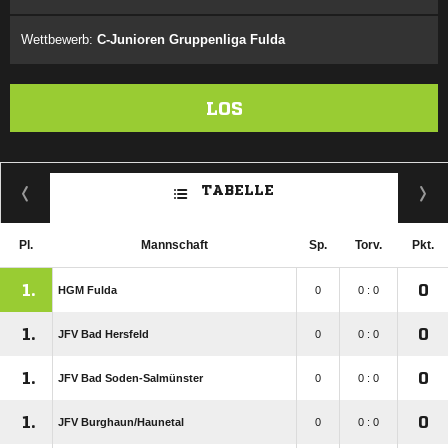
Wettbewerb:
C-Junioren Gruppenliga Fulda
LOS
TABELLE
Pl.
Mannschaft
Sp.
Torv.
Pkt.
1.
0
HGM Fulda
0
0 : 0
1.
0
JFV Bad Hersfeld
0
0 : 0
1.
0
JFV Bad Soden-Salmünster
0
0 : 0
1.
0
JFV Burghaun/​Haunetal
0
0 : 0