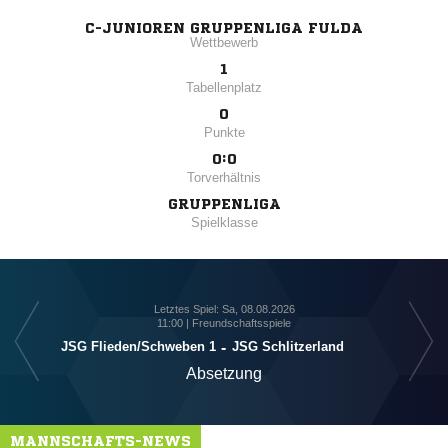
C-JUNIOREN GRUPPENLIGA FULDA
Wettbewerb
1
Tabellenplatz
0
Punkte
0:0
Torverhältnis
GRUPPENLIGA
Spielklasse
Letztes Spiel: Sa, 08.08.2026
11:00 | Freundschaftsspiele
JSG Flieden/​Schweben 1
-
JSG Schlitzerland
Absetzung
MANNSCHAFTS-NEWS