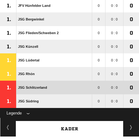
1.
0
JFV Hünfelder Land
0
0 : 0
1.
0
JSG Bergwinkel
0
0 : 0
1.
0
JSG Flieden/​Schweben 2
0
0 : 0
1.
0
JSG Künzell
0
0 : 0
1.
0
JSG Lüdertal
0
0 : 0
1.
0
JSG Rhön
0
0 : 0
1.
0
JSG Schlitzerland
0
0 : 0
1.
0
JSG Südring
0
0 : 0
Legende
KADER