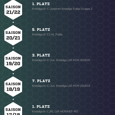
1. PLATZ
SAISON
Kreisliga A / C-Junioren Kreisliga Fulda Gruppe 2
21/22
5. PLATZ
SAISON
Kreisliga A / CJ KL Fulda
20/21
3. PLATZ
SAISON
Kreisliga A / C-Jun. Kreisliga LAT-HÜN 2019/20
19/20
7. PLATZ
SAISON
Kreisliga A / C-Jun. Kreisliga LAT-HÜN 2018/19
18/19
1. PLATZ
SAISON
Kreisliga A / CJKL LAT-HÜN/HEF-RO
17/18