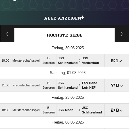
ALLE ANZEIGEN
HÖCHSTE SIEGE
Freitag, 30.05.2025
B-
JSG
JSG
:

:

19:00
Meisterschaftsspiel
Junioren
Schlitzerland
Vorderrhön
Samstag, 01.08.2026
B-
JSG
FSV Hohe
:

:

11:00
Freundschaftsspiel
Junioren
Schlitzerland
Luft HEF
Freitag, 23.05.2025
B-
JSG
:

:

18:30
Meisterschaftsspiel
JSG Rhön
Junioren
Schlitzerland
Freitag, 08.05.2026