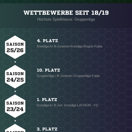
WETTBEWERBE SEIT 18/19
Höchste Spielklasse: Gruppenliga
4. PLATZ
SAISON
Kreisliga A / B-Junioren Kreisliga Region Fulda
25/26
10. PLATZ
SAISON
Gruppenliga / B-Junioren Gruppenliga Fulda
24/25
1. PLATZ
SAISON
Kreisliga A / B-Jun. Kreisliga LAT/HÜN - FD
23/24
3. PLATZ