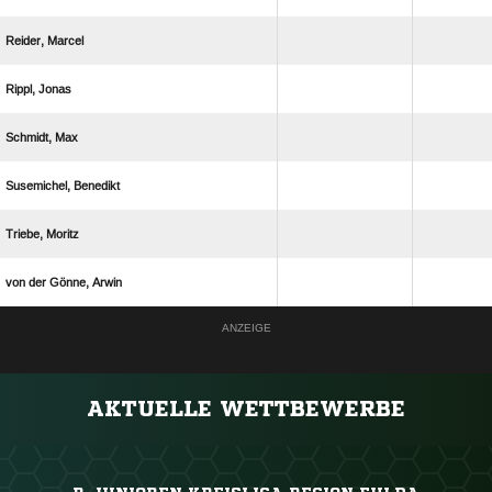
 
 
 
 
 
   
ANZEIGE
AKTUELLE WETTBEWERBE