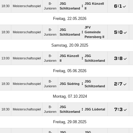
B-
JSG
JSG Künzell
:

:

18:30
Meisterschaftsspiel
Junioren
Schlitzerland
II
Freitag, 22.05.2026
JFV
B-
JSG
:

:

18:30
Meisterschaftsspiel
Gemeinde
Junioren
Schlitzerland
Petersberg II
Samstag, 20.09.2025
B-
JSG Künzell
JSG
:

:

13:00
Meisterschaftsspiel
Junioren
II
Schlitzerland
Freitag, 05.06.2026
B-
JSG
:

:

18:30
Meisterschaftsspiel
JSG Südring
Junioren
Schlitzerland
Montag, 07.10.2024
B-
JSG
:

:

18:30
Meisterschaftsspiel
JSG Lüdertal
Junioren
Schlitzerland
Freitag, 29.08.2025
B-
JSG
JSG