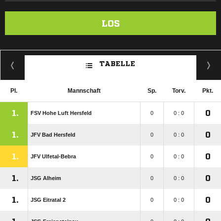
LOS
TABELLE
Pl.
Mannschaft
Sp.
Torv.
Pkt.
1.
0
FSV Hohe Luft Hersfeld
0
0 : 0
1.
0
JFV Bad Hersfeld
0
0 : 0
1.
0
JFV Ulfetal-Bebra
0
0 : 0
1.
0
JSG Alheim
0
0 : 0
1.
0
JSG Eitratal 2
0
0 : 0