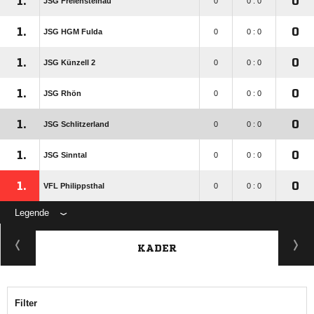
1.
0
JSG Freiensteinau
0
0 : 0
1.
0
JSG HGM Fulda
0
0 : 0
1.
0
JSG Künzell 2
0
0 : 0
1.
0
JSG Rhön
0
0 : 0
1.
0
JSG Schlitzerland
0
0 : 0
1.
0
JSG Sinntal
0
0 : 0
1.
0
VFL Philippsthal
0
0 : 0
Legende
KADER
Filter