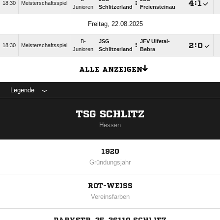
:

:

18:30
Meisterschaftsspiel
Junioren
Schlitzerland
Freiensteinau
Freitag, 22.08.2025
B-
JSG
JFV Ulfetal-
:

:

18:30
Meisterschaftsspiel
Junioren
Schlitzerland
Bebra
ALLE ANZEIGEN
Legende
TSG SCHLITZ
Hessen
1920
Gründungsjahr
ROT-WEISS
Vereinsfarben