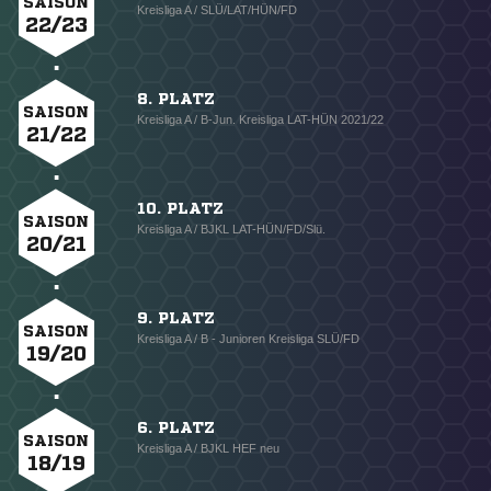
SAISON
Kreisliga A / SLÜ/LAT/HÜN/FD
22/23
8. PLATZ
SAISON
Kreisliga A / B-Jun. Kreisliga LAT-HÜN 2021/22
21/22
10. PLATZ
SAISON
Kreisliga A / BJKL LAT-HÜN/FD/Slü.
20/21
9. PLATZ
SAISON
Kreisliga A / B - Junioren Kreisliga SLÜ/FD
19/20
6. PLATZ
SAISON
Kreisliga A / BJKL HEF neu
18/19