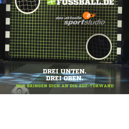
DREI UNTEN.
DREI OBEN.
WIR BRINGEN DICH AN DIE ZDF-TORWAND