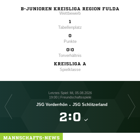
B-JUNIOREN KREISLIGA REGION FULDA
Wettbewerb
1
Tabellenplatz
0
Punkte
0:0
Torverhältnis
KREISLIGA A
Spielklasse
Letztes Spiel: Mi, 05.08.2026
19:00 | Freundschaftsspiele
JSG Vorderrhön
-
JSG Schlitzerland
J

:

MANNSCHAFTS-NEWS