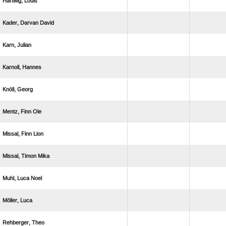
 
  
 
 
 
  
  
  
  
 
 