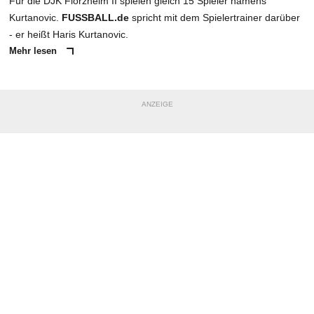
Für die DJK Flörzheim II spielen gleich 15 Spieler namens
Kurtanovic.
FUSSBALL.de
spricht mit dem Spielertrainer darüber
- er heißt Haris Kurtanovic.
Mehr lesen
ANZEIGE
NACHRICHT SENDEN
* Pflichtfelder