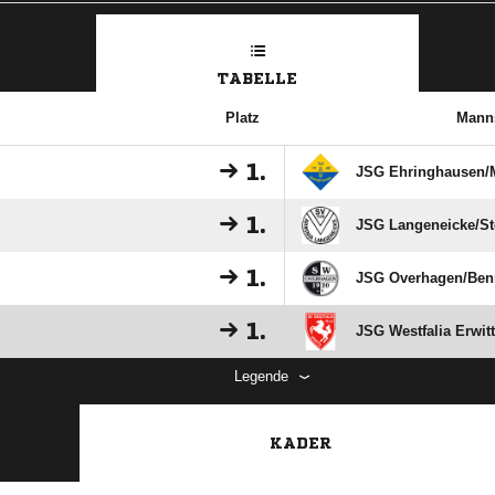
TABELLE
Platz
Manns
1.
JSG Ehringhausen/
1.
JSG Langeneicke/​S
1.
JSG Overhagen/​Ben
1.
JSG Westfalia Erwitt
Legende
KADER