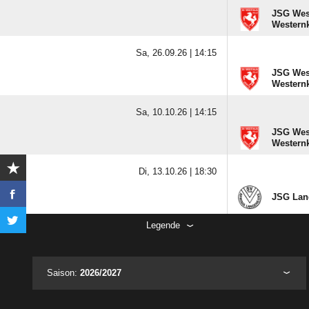
JSG West
Westernk
Sa, 26.09.26 |
14:15
JSG West
Westernk
Sa, 10.10.26 |
14:15
JSG West
Westernk
Di, 13.10.26 |
18:30
JSG Lan
Legende
Saison:
2026/2027