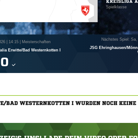
KREISLIGA A
Spielklasse
Nächstes Spiel: Sa,
026
|
14:15 | Meisterschaften
JSG Ehringhausen/​Mönn
lia Erwitte/​Bad Westernkotten I

TE/BAD WESTERNKOTTEN I WURDEN NOCH KEIN