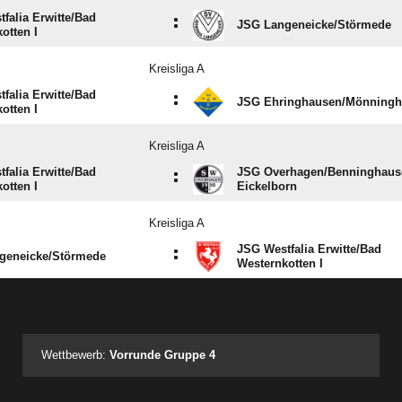
falia Erwitte/​Bad
:
JSG Langeneicke/​Störmede
otten I
Kreisliga A
falia Erwitte/​Bad
:
JSG Ehringhausen/​Mönning
otten I
Kreisliga A
falia Erwitte/​Bad
JSG Overhagen/​Benninghause
:
otten I
Eickelborn
Kreisliga A
JSG Westfalia Erwitte/​Bad
:
geneicke/​Störmede
Westernkotten I
ANZEIGE
Wettbewerb:
Vorrunde Gruppe 4