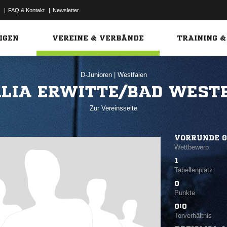
|
FAQ & Kontakt
|
Newsletter
Link
IGEN
VEREINE & VERBÄNDE
TRAINING &
D-Junioren
|
Westfalen
LIA ERWITTE/BAD WEST
Zur Vereinsseite
VORRUNDE G
Wettbewerb
1
Tabellenplatz
0
Punkte
0:0
Torverhältnis