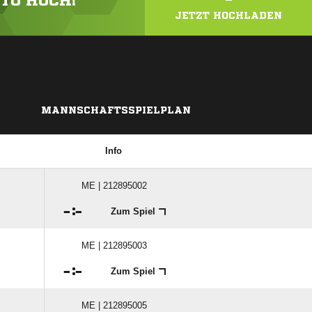
OTO HOCH!
JETZT HOCHLADEN
MANNSCHAFTSSPIELPLAN
Info
ME | 212895002

:

Zum Spiel
ME | 212895003

:

Zum Spiel
ME | 212895005