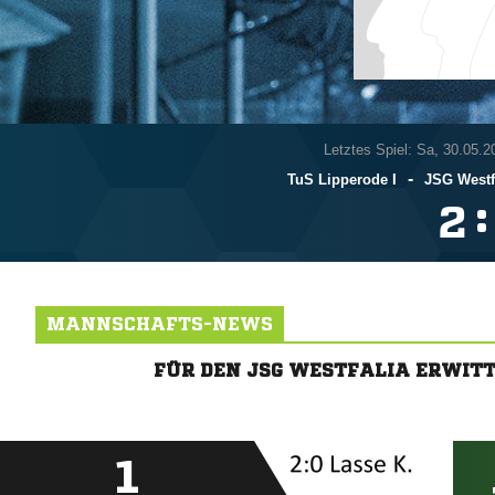
Letztes Spiel: Sa, 30.05.2
-
TuS Lipperode I
JSG Westfa
:

MANNSCHAFTS-NEWS
FÜR DEN JSG WESTFALIA ERWIT
1