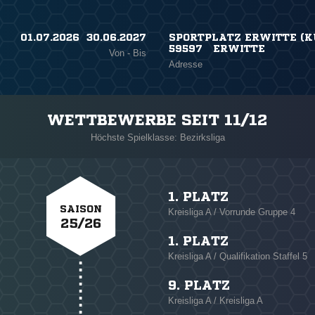
01.07.2026 ​ 30.06.2027
SPORTPLATZ ERWITTE (K
59597 ERWITTE
Von - Bis
Adresse
WETTBEWERBE SEIT 11/12
Höchste Spielklasse: Bezirksliga
1. PLATZ
SAISON
Kreisliga A / Vorrunde Gruppe 4
25/26
1. PLATZ
Kreisliga A / Qualifikation Staffel 5
9. PLATZ
Kreisliga A / Kreisliga A