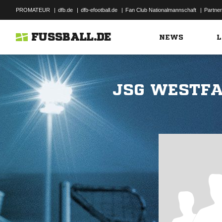
PROMATEUR
|
dfb.de
|
dfb-efootball.de
|
Fan Club Nationalmannschaft
|
Partner
FUSSBALL.DE
NEWS
L
JSG WESTFA