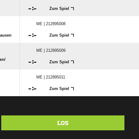

:

Zum Spiel
ME | 212895008

:

hausen
Zum Spiel
ME | 212895009
n/​

:

Zum Spiel
ME | 212895011

:

Zum Spiel
LOS