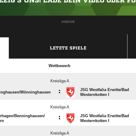
ZEIG'S UNS! LADE DEIN VIDEO ODER F
ANZEIGE
LETZTE SPIELE
Wettbewerb
Kreisliga A
JSG Westfalia Erwitte/​Bad
:
inghausen/​Mönninghausen
Westernkotten I
Kreisliga A
hagen/​Benninghausen/​
JSG Westfalia Erwitte/​Bad
:
rn
Westernkotten I
Kreisliga A