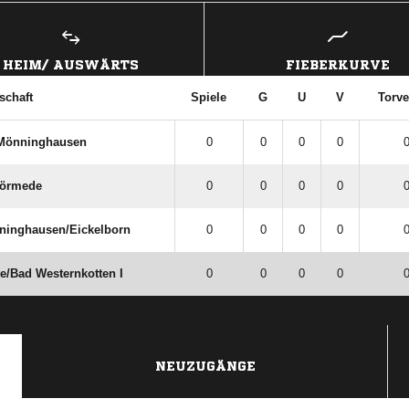
HEIM/ AUSWÄRTS
FIEBERKURVE
chaft
Spiele
G
U
V
Torve
​Mönninghausen
0
0
0
0
0
törmede
0
0
0
0
0
ninghausen/​Eickelborn
0
0
0
0
0
e/​Bad Westernkotten I
0
0
0
0
0
NEUZUGÄNGE