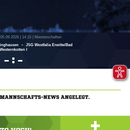
 05.09.2026
|
14:15 | Meisterschaften
-
inghausen
JSG Westfalia Erwitte/​Bad
Westernkotten I
:


E MANNSCHAFTS-NEWS ANGELEGT.
+