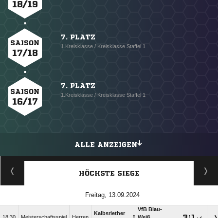
18/19
7. PLATZ
SAISON
1.Kreisklasse / Kreisklasse Staffel 1
17/18
7. PLATZ
SAISON
1.Kreisklasse / Kreisklasse Staffel 1
16/17
ALLE ANZEIGEN
HÖCHSTE SIEGE
Freitag, 13.09.2024
VfB Blau-
Kalbsriether
:

:

18:30
Meisterschaftsspiel
Herren
Weiß