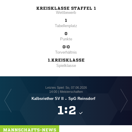
KREISKLASSE STAFFEL 1
Wettbewerb
1
Tabellenplatz
0
Punkte
0:0
Torverhältnis
1.KREISKLASSE
Spielklasse
Letztes Spiel: So, 07.06.2026
14:00 | Meisterschaften
Kalbsriether SV II
-
SpG Reinsdorf

:

MANNSCHAFTS-NEWS