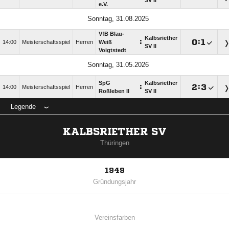
SV II
e.V.
Sonntag, 31.08.2025
VfB Blau-
Kalbsriether
:

:

14:00
Meisterschaftsspiel
Herren
Weiß
SV II
Voigtstedt
Sonntag, 31.05.2026
SpG
Kalbsriether
:

:

14:00
Meisterschaftsspiel
Herren
Roßleben II
SV II
Legende
KALBSRIETHER SV
Thüringen
1949
Gründungsjahr
Vereinsfarben