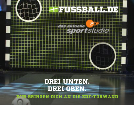
DREI UNTEN.
DREI OBEN.
WIR BRINGEN DICH AN DIE ZDF-TORWAND