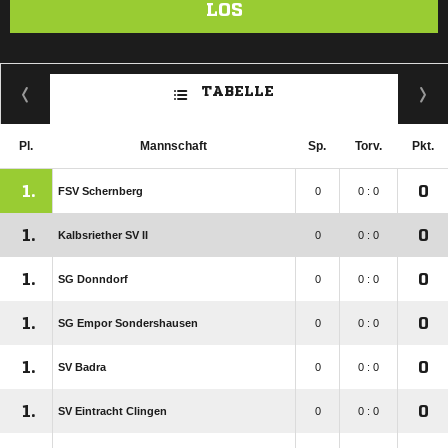
LOS
TABELLE
Pl.
Mannschaft
Sp.
Torv.
Pkt.
1.
0
FSV Schernberg
0
0 : 0
1.
0
Kalbsriether SV II
0
0 : 0
1.
0
SG Donndorf
0
0 : 0
1.
0
SG Empor Sondershausen
0
0 : 0
1.
0
SV Badra
0
0 : 0
1.
0
SV Eintracht Clingen
0
0 : 0