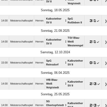
SV II
Voigtstedt
Sonntag, 18.05.2025
Kalbsriether
SpG
:

:

14:00
Meisterschaftsspiel
Herren
SV II
Roßleben II
Sonntag, 21.09.2025
TSV Blau-
Kalbsriether
:

:

14:00
Meisterschaftsspiel
Herren
Weiß
SV II
Westerengel
Samstag, 12.10.2024
SpG
Kalbsriether
:

:

15:00
Meisterschaftsspiel
Herren
Reinsdorf
SV II
Sonntag, 06.04.2025
VfB Blau-
Kalbsriether
:

:

14:00
Meisterschaftsspiel
Herren
Weiß
SV II
Voigtstedt
Sonntag, 25.05.2025
SG
Kalbsriether
:

:

14:00
Meisterschaftsspiel
Herren
Obertopfstedt