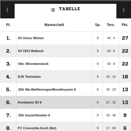
TABELLE
Pl.
Mannschaft
Sp.
Torv.
Pkt.
1.
27
SV Union Wetten
9
44 : 4
2.
22
SV 1913 Walbeck
9
64 : 6
3.
22
Vikt. Winnekendonk
9
40 : 8
4.
18
DJK Twisteden
9
33 : 10
5.
13
JSG Wa-Wa/​Herongen/​Broekhuysen II
9
33 : 23
6.
13
Kevelaerer SV II
9
27 : 32
7.
9
JSG Issum/​Sevelen II
9
18 : 36
8.
6
FC Concordia Goch (8er)
9
17 : 69