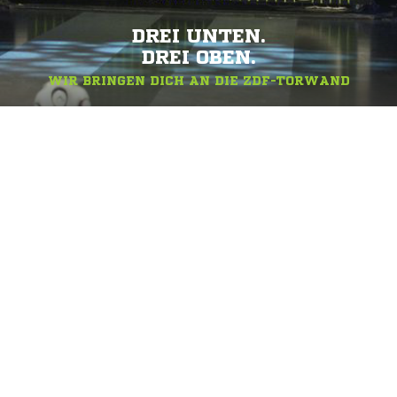
DREI UNTEN.
DREI OBEN.
WIR BRINGEN DICH AN DIE ZDF-TORWAND