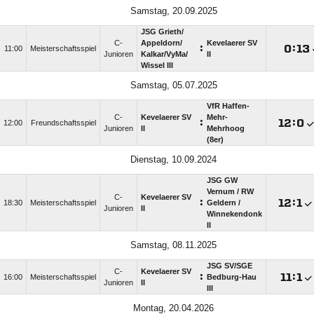
Samstag, 20.09.2025
JSG Grieth/​
C-
Appeldorn/​
Kevelaerer SV
:

:

11:00
Meisterschaftsspiel
Junioren
Kalkar/​VyMa/​
II
Wissel III
Samstag, 05.07.2025
VfR Haffen-
C-
Kevelaerer SV
Mehr-
:

:

12:00
Freundschaftsspiel
Junioren
II
Mehrhoog
(8er)
Dienstag, 10.09.2024
JSG GW
Vernum /​ RW
C-
Kevelaerer SV
:

:

18:30
Meisterschaftsspiel
Geldern /​
Junioren
II
Winnekendonk
II
Samstag, 08.11.2025
JSG SV/​SGE
C-
Kevelaerer SV
:

:

16:00
Meisterschaftsspiel
Bedburg-Hau
Junioren
II
III
Montag, 20.04.2026