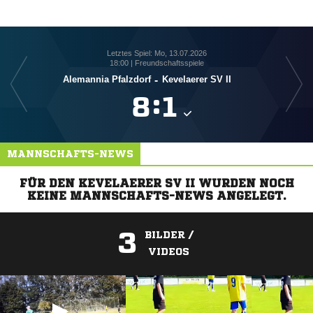
Letztes Spiel: Mo, 13.07.2026
18:00 | Freundschaftsspiele
Alemannia Pfalzdorf
-
Kevelaerer SV II

:

MANNSCHAFTS-NEWS
FÜR DEN KEVELAERER SV II WURDEN NOCH
KEINE MANNSCHAFTS-NEWS ANGELEGT.
3
BILDER /
VIDEOS