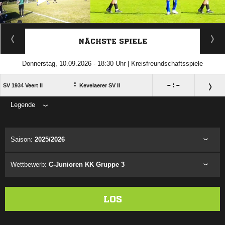
ANZEIGE
NÄCHSTE SPIELE
Donnerstag, 10.09.2026 - 18:30 Uhr | Kreisfreundschaftsspiele
:

:

SV 1934 Veert II
Kevelaerer SV II
Legende
ANZEIGE
Saison:
2025/2026
Wettbewerb:
C-Junioren KK Gruppe 3
LOS