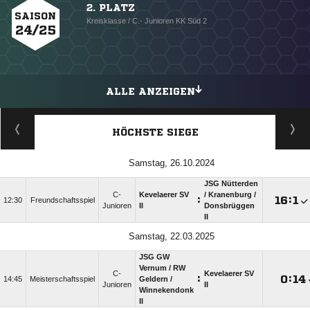
2. PLATZ
SAISON
Kreisklasse / C.- Junioren KK Süd 2
24/25
ALLE ANZEIGEN
HÖCHSTE SIEGE
Samstag, 26.10.2024
JSG Nütterden
C-
Kevelaerer SV
/​ Kranenburg /​
:

:

12:30
Freundschaftsspiel
Junioren
II
Donsbrüggen
II
Samstag, 22.03.2025
JSG GW
Vernum /​ RW
C-
Kevelaerer SV
:

:

14:45
Meisterschaftsspiel
Geldern /​
Junioren
II
Winnekendonk
II