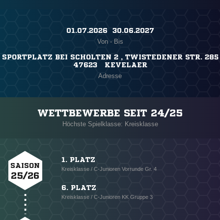
01.07.2026 ​ 30.06.2027
Von - Bis
SPORTPLATZ BEI SCHOLTEN 2 , TWISTEDENER STR. 285
47623 KEVELAER
Adresse
WETTBEWERBE SEIT 24/25
Höchste Spielklasse: Kreisklasse
1. PLATZ
SAISON
Kreisklasse / C-Junioren Vorrunde Gr. 4
25/26
6. PLATZ
Kreisklasse / C-Junioren KK Gruppe 3