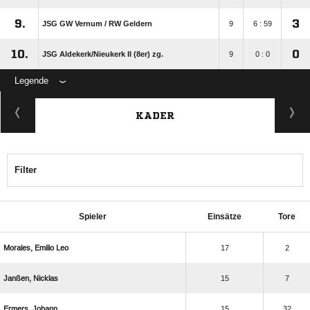
9.
3
JSG GW Vernum /​ RW Geldern
9
6 : 59
10.
0
JSG Aldekerk/​Nieukerk II (8er) zg.
9
0 : 0
Legende
KADER
Filter
Spieler
Einsätze
Tore
  
17
2
 
15
7
 
15
32