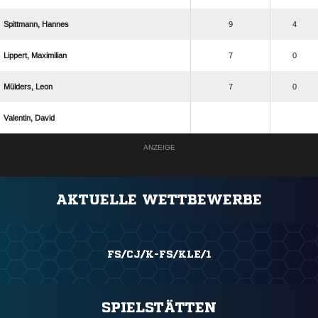
 
9
4
 
7
0
 
7
0
 
ANZEIGE
AKTUELLE WETTBEWERBE
FS/CJ/K-FS/KLE/1
SPIELSTÄTTEN