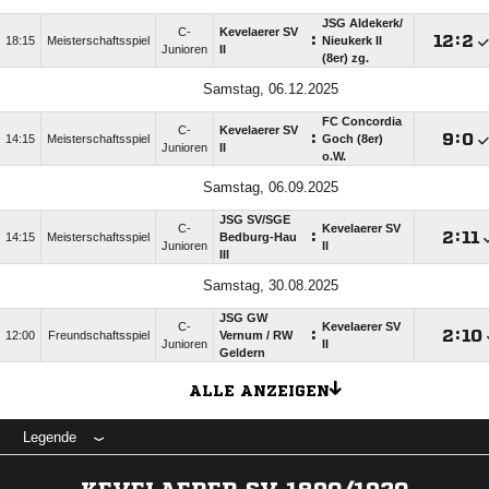
JSG Aldekerk/​
C-
Kevelaerer SV
:

:

18:15
Meisterschaftsspiel
Nieukerk II
Junioren
II
(8er) zg.
Samstag, 06.12.2025
FC Concordia
C-
Kevelaerer SV
:

:

14:15
Meisterschaftsspiel
Goch (8er)
Junioren
II
o.W.
Samstag, 06.09.2025
JSG SV/​SGE
C-
Kevelaerer SV
:

:

14:15
Meisterschaftsspiel
Bedburg-Hau
Junioren
II
III
Samstag, 30.08.2025
JSG GW
C-
Kevelaerer SV
:

:

12:00
Freundschaftsspiel
Vernum /​ RW
Junioren
II
Geldern
ALLE ANZEIGEN
Legende