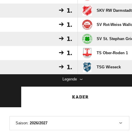
1.
SKV RW Darmstadt
1.
SV Rot-Weiss Walld
1.
SV St. Stephan Gri
1.
TS Ober-Roden 1
1.
TSG Wieseck
Legende
KADER
Saison:
2026/2027