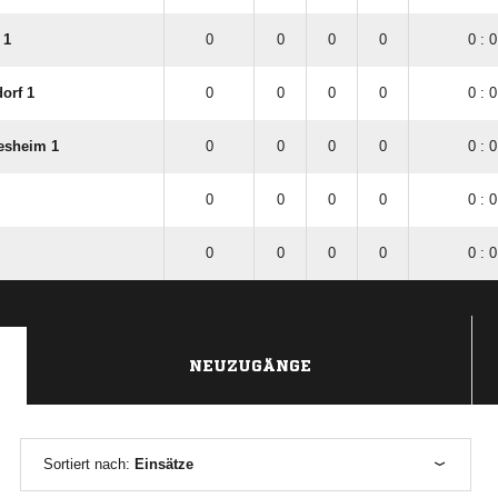
 1
0
0
0
0
0 : 0
orf 1
0
0
0
0
0 : 0
esheim 1
0
0
0
0
0 : 0
0
0
0
0
0 : 0
0
0
0
0
0 : 0
NEUZUGÄNGE
Sortiert nach:
Einsätze