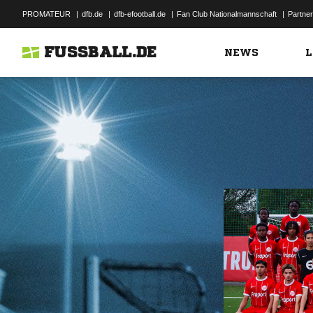
PROMATEUR
|
dfb.de
|
dfb-efootball.de
|
Fan Club Nationalmannschaft
|
Partner
FUSSBALL.DE
NEWS
L