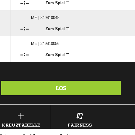

:

Zum Spiel
ME | 349810048

:

Zum Spiel
ME | 349810056

:

Zum Spiel
LOS
KREUZTABELLE
FAIRNESS