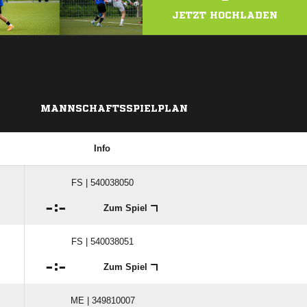
JETZT HOCHLADEN
MANNSCHAFTSSPIELPLAN
Info
FS | 540038050

:

Zum Spiel
FS | 540038051

:

Zum Spiel
ME | 349810007