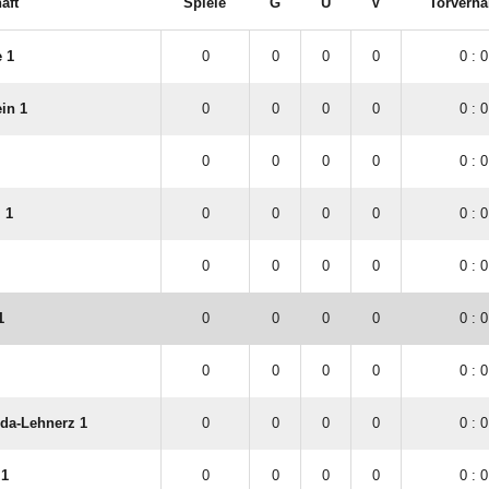
aft
Spiele
G
U
V
Torverhä
e 1
0
0
0
0
0 : 0
in 1
0
0
0
0
0 : 0
0
0
0
0
0 : 0
 1
0
0
0
0
0 : 0
0
0
0
0
0 : 0
1
0
0
0
0
0 : 0
0
0
0
0
0 : 0
da-Lehnerz 1
0
0
0
0
0 : 0
 1
0
0
0
0
0 : 0