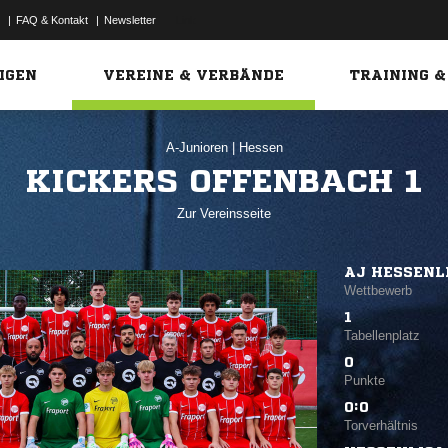
|
FAQ & Kontakt
|
Newsletter
Link
IGEN
VEREINE & VERBÄNDE
TRAINING &
A-Junioren
|
Hessen
KICKERS OFFENBACH 1
Zur Vereinsseite
AJ HESSENL
Wettbewerb
1
Tabellenplatz
0
Punkte
0:0
Torverhältnis