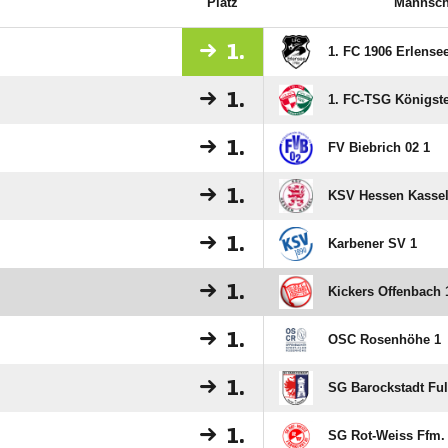
Platz
Mannsch
1.
1. FC 1906 Erlense
1.
1. FC-TSG Königste
1.
FV Biebrich 02 1
1.
KSV Hessen Kassel
1.
Karbener SV 1
1.
Kickers Offenbach 
1.
OSC Rosenhöhe 1
1.
SG Barockstadt Ful
1.
SG Rot-Weiss Ffm.