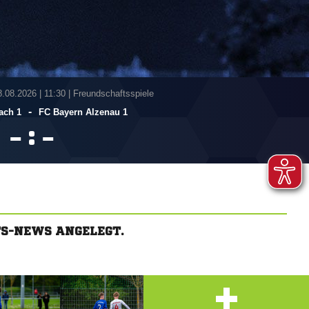
8.08.2026
|
11:30 | Freundschaftsspiele
-
ach 1
FC Bayern Alzenau 1
:


TS-NEWS ANGELEGT.
+