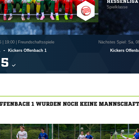
HESSENLIGA
Spielklasse
6
|
19:00 | Freundschaftsspiele
Nächstes Spiel: Sa, 0
-
1
Kickers Offenbach 1
Kickers Offenb

OFFENBACH 1 WURDEN NOCH KEINE MANNSCHAF