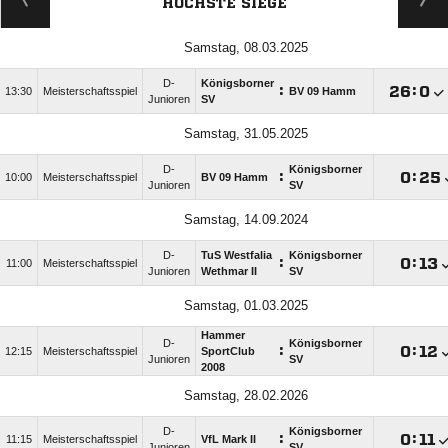
HÖCHSTE SIEGE
Samstag, 08.03.2025
D-
Königsborner
:

:

13:30
Meisterschaftsspiel
BV 09 Hamm
Junioren
SV
Samstag, 31.05.2025
D-
Königsborner
:

:

10:00
Meisterschaftsspiel
BV 09 Hamm
Junioren
SV
Samstag, 14.09.2024
D-
TuS Westfalia
Königsborner
:

:

11:00
Meisterschaftsspiel
Junioren
Wethmar II
SV
Samstag, 01.03.2025
Hammer
D-
Königsborner
:

:

12:15
Meisterschaftsspiel
SportClub
Junioren
SV
2008
Samstag, 28.02.2026
D-
Königsborner
:

:

11:15
Meisterschaftsspiel
VfL Mark II
Junioren
SV