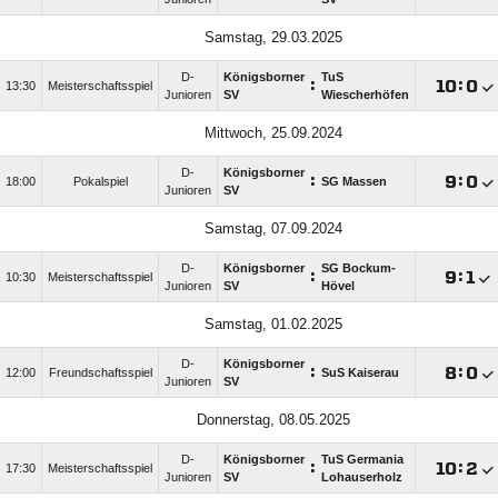
Samstag, 29.03.2025
D-
Königsborner
TuS
:

:

13:30
Meisterschaftsspiel
Junioren
SV
Wiescherhöfen
Mittwoch, 25.09.2024
D-
Königsborner
:

:

18:00
Pokalspiel
SG Massen
Junioren
SV
Samstag, 07.09.2024
D-
Königsborner
SG Bockum-
:

:

10:30
Meisterschaftsspiel
Junioren
SV
Hövel
Samstag, 01.02.2025
D-
Königsborner
:

:

12:00
Freundschaftsspiel
SuS Kaiserau
Junioren
SV
Donnerstag, 08.05.2025
D-
Königsborner
TuS Germania
:

:

17:30
Meisterschaftsspiel
Junioren
SV
Lohauserholz