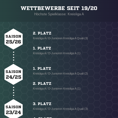
WETTBEWERBE SEIT 19/20
Höchste Spielklasse: Kreisliga A
2. PLATZ
SAISON
Kreisliga A / D-Junioren Kreisliga A Quali (3)
25/26
1. PLATZ
Kreisliga A / D-Junioren Kreisliga A (1)
1. PLATZ
SAISON
Kreisliga A / D-Junioren Kreisliga A Quali (2)
24/25
2. PLATZ
Kreisliga A / D-Junioren Kreisliga A (1)
3. PLATZ
SAISON
Kreisliga A / D-Junioren Kreisliga A Quali (3)
23/24