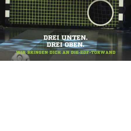
DREI UNTEN.
DREI OBEN.
WIR BRINGEN DICH AN DIE ZDF-TORWAND