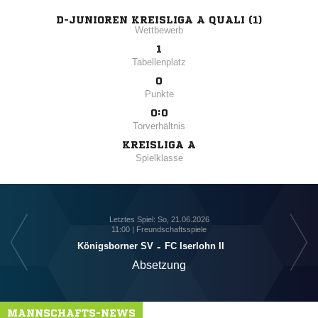
D-JUNIOREN KREISLIGA A QUALI (1)
Wettbewerb
1
Tabellenplatz
0
Punkte
0:0
Torverhältnis
KREISLIGA A
Spielklasse
Letztes Spiel: So, 21.06.2026
11:00 | Freundschaftsspiele
Königsborner SV
-
FC Iserlohn II
Absetzung
MANNSCHAFTS-NEWS