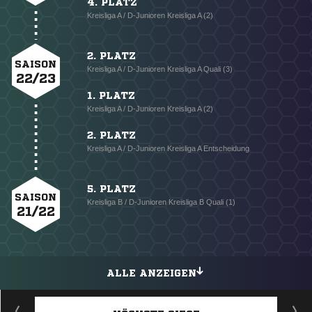
4. PLATZ
Kreisliga A / D-Junioren Kreisliga A (2)
2. PLATZ
SAISON
Kreisliga A / D-Junioren Kreisliga A Quali (3)
22/23
1. PLATZ
Kreisliga A / D-Junioren Kreisliga A (2)
2. PLATZ
Kreisliga A / D-Junioren Kreisliga A Entscheidung
5. PLATZ
SAISON
Kreisliga B / D-Junioren Kreisliga B Quali (1)
21/22
ALLE ANZEIGEN