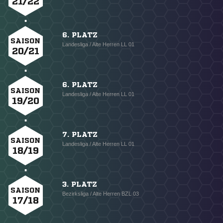
21/22
6. PLATZ
SAISON
Landesliga / Alte Herren LL 01
20/21
6. PLATZ
SAISON
Landesliga / Alte Herren LL 01
19/20
7. PLATZ
SAISON
Landesliga / Alte Herren LL 01
18/19
3. PLATZ
SAISON
Bezirksliga / Alte Herren BZL 03
17/18