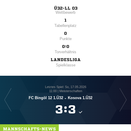
Ü32-LL 03
Wettbewerb
1
Tabellenplatz
0
Punkte
0:0
Torverhältnis
LANDESLIGA
Spielklasse
Letztes Spiel: So, 17.05.2026
11:00 | Meisterschaften
FC Bingöl 12 1.Ü32
-
Kosova 1.Ü32

:

MANNSCHAFTS-NEWS