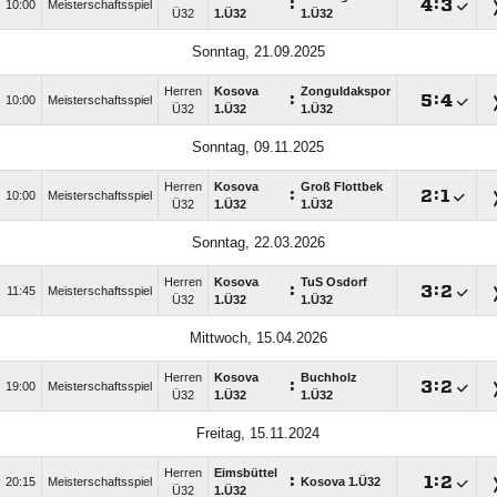
:

:

10:00
Meisterschaftsspiel
Ü32
1.Ü32
1.Ü32
Sonntag, 21.09.2025
Herren
Kosova
Zonguldakspor
:

:

10:00
Meisterschaftsspiel
Ü32
1.Ü32
1.Ü32
Sonntag, 09.11.2025
Herren
Kosova
Groß Flottbek
:

:

10:00
Meisterschaftsspiel
Ü32
1.Ü32
1.Ü32
Sonntag, 22.03.2026
Herren
Kosova
TuS Osdorf
:

:

11:45
Meisterschaftsspiel
Ü32
1.Ü32
1.Ü32
Mittwoch, 15.04.2026
Herren
Kosova
Buchholz
:

:

19:00
Meisterschaftsspiel
Ü32
1.Ü32
1.Ü32
Freitag, 15.11.2024
Herren
Eimsbüttel
:

:

20:15
Meisterschaftsspiel
Kosova 1.Ü32
Ü32
1.Ü32