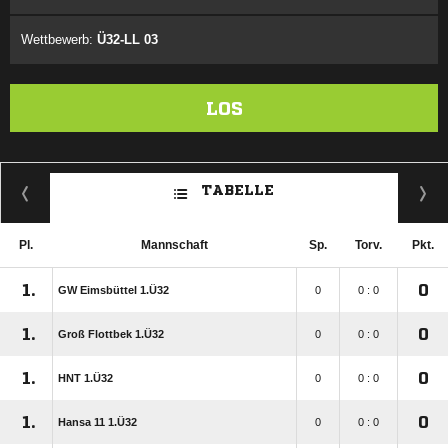
Wettbewerb:
Ü32-LL 03
LOS
TABELLE
Pl.
Mannschaft
Sp.
Torv.
Pkt.
1.
0
GW Eimsbüttel 1.Ü32
0
0 : 0
1.
0
Groß Flottbek 1.Ü32
0
0 : 0
1.
0
HNT 1.Ü32
0
0 : 0
1.
0
Hansa 11 1.Ü32
0
0 : 0