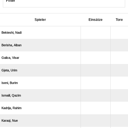
Filter
Spieler
Einsätze
Tore
 
 
 
 
 
 
 
 