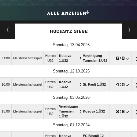
ALLE ANZEIGEN
HÖCHSTE SIEGE
Sonntag, 13.04.2025
Herren
Kosova
Vereinigung
:

:

11:00
Meisterschaftsspiel
Ü32
1.Ü32
Tunesien 1.Ü32
Sonntag, 12.10.2025
Herren
Kosova
:

:

10:00
Meisterschaftsspiel
St. Pauli 1.Ü32
Ü32
1.Ü32
Sonntag, 03.05.2026
Vereinigung
Herren
:

:

15:00
Meisterschaftsspiel
Tunesien
Kosova 1.Ü32
Ü32
1.Ü32
Sonntag, 01.12.2024
Herren
Kosova
FC Bingöl 12