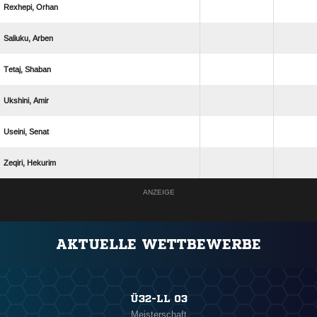
 
 
 
 
 
 
ANZEIGE
AKTUELLE WETTBEWERBE
Ü32-LL 03
Meisterschaft