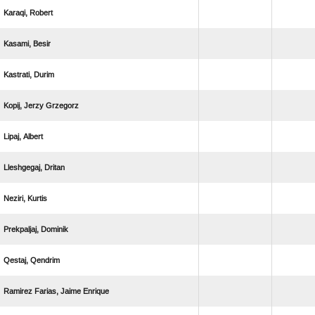
 
 
 
  
 
 
 
 
 
   