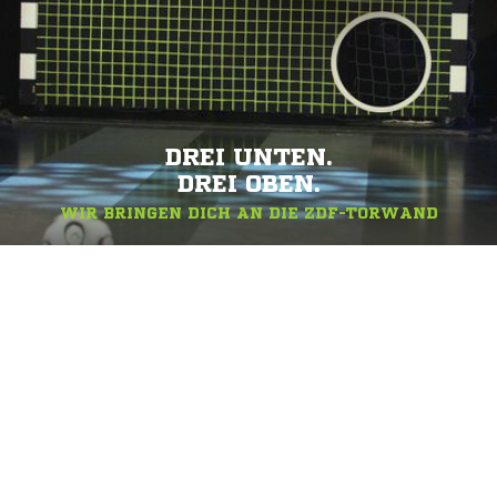
DREI UNTEN.
DREI OBEN.
WIR BRINGEN DICH AN DIE ZDF-TORWAND