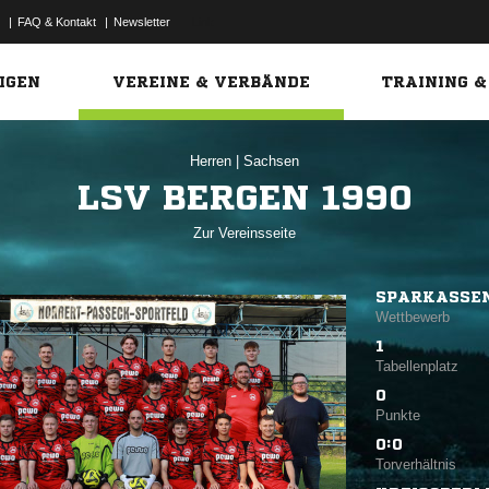
|
FAQ & Kontakt
|
Newsletter
Link
IGEN
VEREINE & VERBÄNDE
TRAINING &
Herren
|
Sachsen
LSV BERGEN 1990
Zur Vereinsseite
SPARKASSEN
Wettbewerb
1
Tabellenplatz
0
Punkte
0:0
Torverhältnis