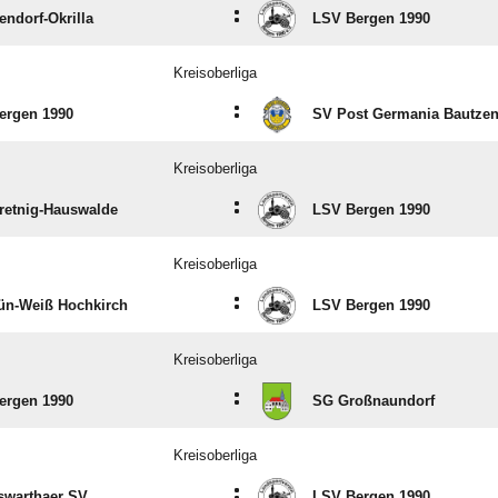
:
endorf-Okrilla
LSV Bergen 1990
Kreisoberliga
:
ergen 1990
SV Post Germania Bautze
Kreisoberliga
:
retnig-Hauswalde
LSV Bergen 1990
Kreisoberliga
:
ün-Weiß Hochkirch
LSV Bergen 1990
Kreisoberliga
:
ergen 1990
SG Großnaundorf
Kreisoberliga
:
swarthaer SV
LSV Bergen 1990