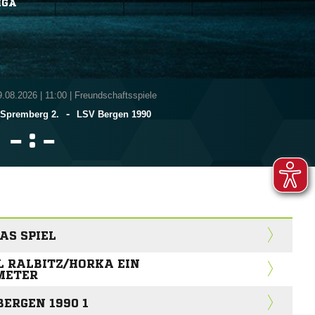
IGA
9.08.2026
|
11:00 | Freundschaftsspiele
-
-Spremberg 2.
LSV Bergen 1990
:


S SPIEL
L RALBITZ/HORKA EIN
METER
ERGEN 1990 1