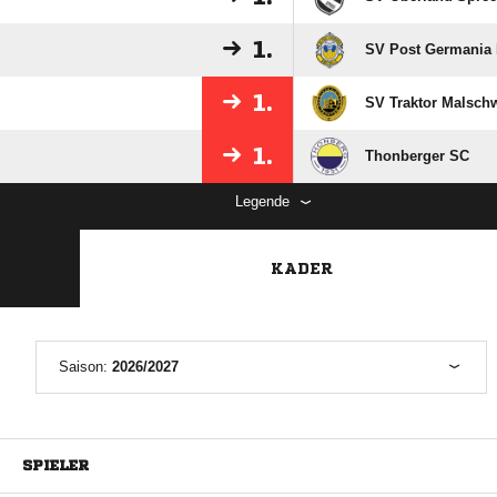
1.
SV Post Germania 
1.
SV Traktor Malschw
1.
Thonberger SC
Legende
KADER
Saison:
2026/2027
SPIELER