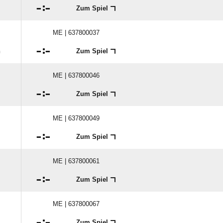

:

Zum Spiel
ME | 637800037

:

n
Zum Spiel
ME | 637800046

:

Zum Spiel
ME | 637800049

:

Zum Spiel
ME | 637800061

:

Zum Spiel
ME | 637800067

:

Zum Spiel