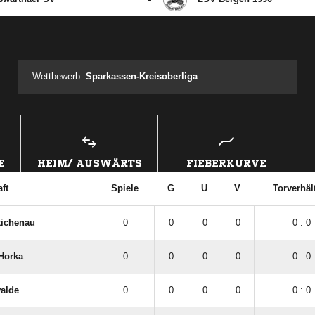
ANZEIGE
Wettbewerb:
Sparkassen-Kreisoberliga
E
HEIM/ AUSWÄRTS
FIEBERKURVE
ft
Spiele
G
U
V
Torverhäl
tichenau
0
0
0
0
0 : 0
​Horka
0
0
0
0
0 : 0
alde
0
0
0
0
0 : 0