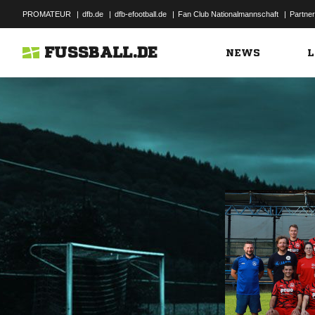
PROMATEUR
|
dfb.de
|
dfb-efootball.de
|
Fan Club Nationalmannschaft
|
Partner
FUSSBALL.DE
NEWS
L