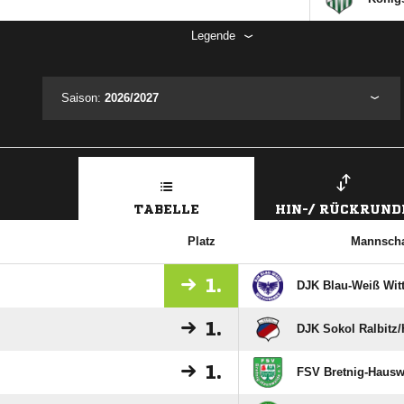
Legende
Saison:
2026/2027
TABELLE
HIN-/ RÜCKRUND
Platz
Mannscha
1.
DJK Blau-Weiß Wit
1.
DJK Sokol Ralbitz/
1.
FSV Bretnig-Hausw