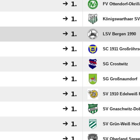
1.
FV Ottendorf-Okrill
1.
Königswarthaer SV
1.
LSV Bergen 1990
1.
SC 1911 Großröhrs
1.
SG Crostwitz
1.
SG Großnaundorf
1.
SV 1910 Edelweiß
1.
SV Gnaschwitz-Do
1.
SV Grün-Weiß Hoc
1.
SV Oberland Spree