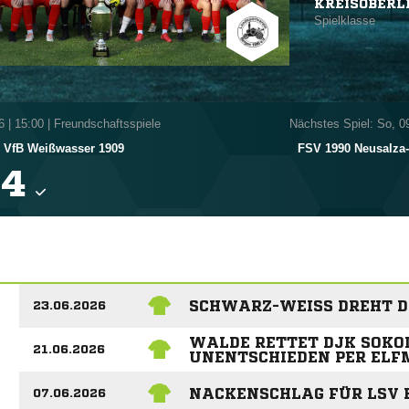
KREISOBERL
Spielklasse
6
|
15:00 | Freundschaftsspiele
Nächstes Spiel: So, 0
VfB Weißwasser 1909
FSV 1990 Neusalza

SCHWARZ-WEISS DREHT DA
23.06.2026
WALDE RETTET DJK SOKO
21.06.2026
UNENTSCHIEDEN PER ELF
NACKENSCHLAG FÜR LSV B
07.06.2026