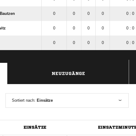
Bautzen
0
0
0
0
0 : 0
itz
0
0
0
0
0 : 0
0
0
0
0
0 : 0
NEUZUGÄNGE
Sortiert nach:
Einsätze
EINSÄTZE
EINSATZMINUT