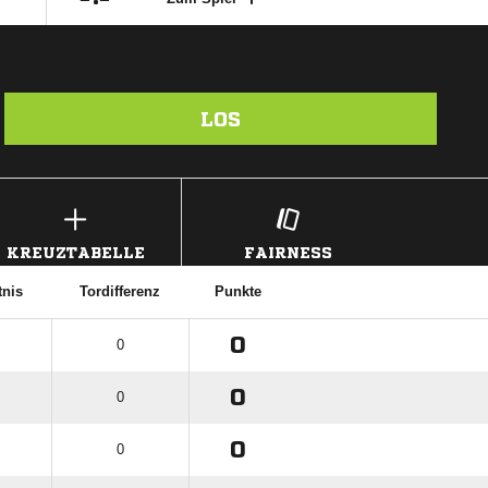
LOS
KREUZTABELLE
FAIRNESS
tnis
Tordifferenz
Punkte
0
0
0
0
0
0