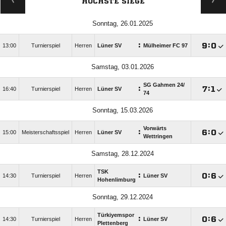
HÖCHSTE SIEGE
Sonntag, 26.01.2025
:

:

13:00
Turnierspiel
Herren
Lüner SV
Mülheimer FC 97
Samstag, 03.01.2026
SG Gahmen 24/​
:

:

16:40
Turnierspiel
Herren
Lüner SV
74
Sonntag, 15.03.2026
Vorwärts
:

:

15:00
Meisterschaftsspiel
Herren
Lüner SV
Wettringen
Samstag, 28.12.2024
TSK
:

:

14:30
Turnierspiel
Herren
Lüner SV
Hohenlimburg
Sonntag, 29.12.2024
Türkiyemspor
:

:

14:30
Turnierspiel
Herren
Lüner SV
Plettenberg