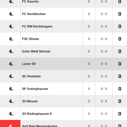
4.
0
FC Kaunitz
0
0 : 0
4.
0
FC Nordkirchen
0
0 : 0
4.
0
FC RW Kirchlengern
0
0 : 0
4.
0
FSC Rheda
0
0 : 0
4.
0
Grün-Weiß Nottuln
0
0 : 0
4.
0
Lüner SV
0
0 : 0
4.
0
SC Peckeloh
0
0 : 0
4.
0
SF Ostinghausen
0
0 : 0
4.
0
SV Mesum
0
0 : 0
4.
0
SV Rödinghausen II
0
0 : 0
4.
0
SuS Bad Westernkotten
0
0 : 0