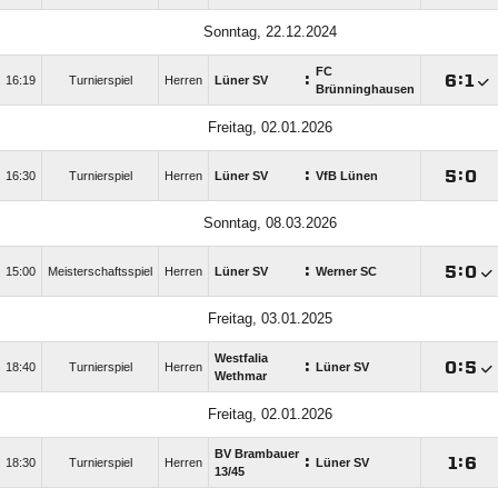
Sonntag, 22.12.2024
FC
:

:

16:19
Turnierspiel
Herren
Lüner SV
Brünninghausen
Freitag, 02.01.2026
:

:

16:30
Turnierspiel
Herren
Lüner SV
VfB Lünen
Sonntag, 08.03.2026
:

:

15:00
Meisterschaftsspiel
Herren
Lüner SV
Werner SC
Freitag, 03.01.2025
Westfalia
:

:

18:40
Turnierspiel
Herren
Lüner SV
Wethmar
Freitag, 02.01.2026
BV Brambauer
:

:

18:30
Turnierspiel
Herren
Lüner SV
13/​45