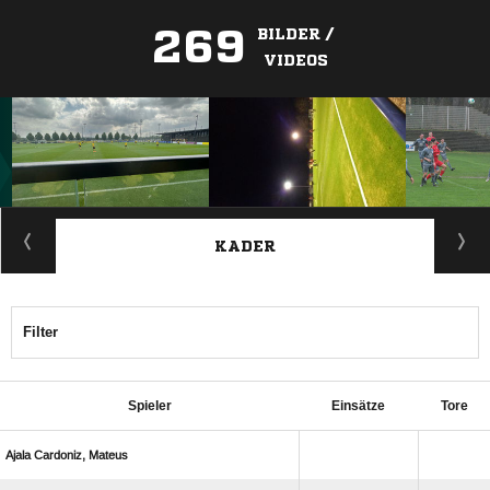
269
BILDER /
VIDEOS
ANZEIGE
KADER
Filter
Spieler
Einsätze
Tore
  