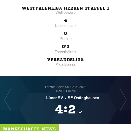
WESTFALENLIGA HERREN STAFFEL 1
Wettbewerb
4
Tabellenplatz
0
Punkte
0:0
Torverhältnis
VERBANDSLIGA
Spielklasse
Letztes Spiel: So, 02.08.2026
15:00 | Pokale
Lüner SV
-
SF Ostinghausen

:

MANNSCHAFTS-NEWS