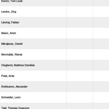
  
 
 
 
 
 
  
 
 
 
  