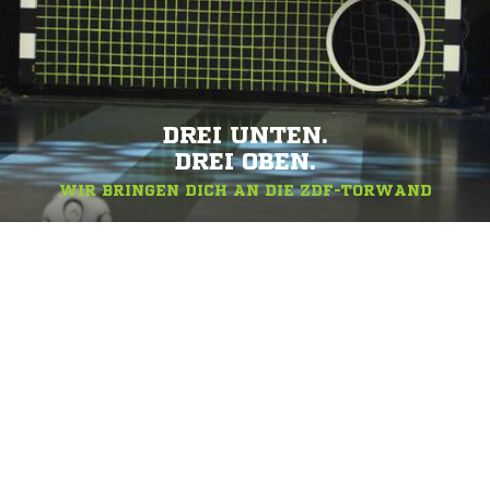
DREI UNTEN.
DREI OBEN.
WIR BRINGEN DICH AN DIE ZDF-TORWAND