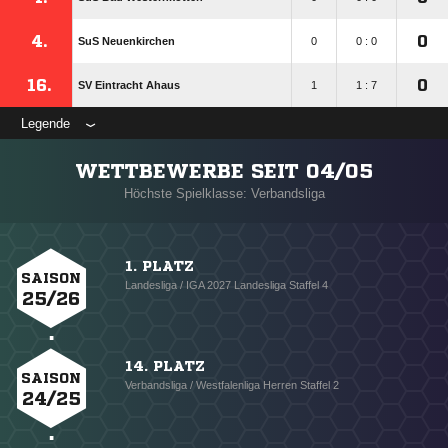
4.
0
SuS Neuenkirchen
0
0 : 0
16.
0
SV Eintracht Ahaus
1
1 : 7
Legende
WETTBEWERBE SEIT 04/05
Höchste Spielklasse: Verbandsliga
1. PLATZ
SAISON
Landesliga / IGA 2027 Landesliga Staffel 4
25/26
14. PLATZ
SAISON
Verbandsliga / Westfalenliga Herren Staffel 2
24/25