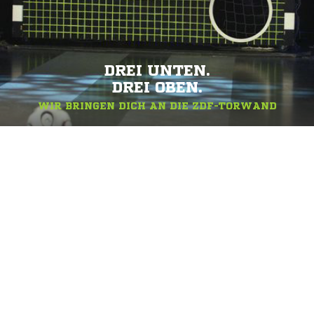
DREI UNTEN.
DREI OBEN.
WIR BRINGEN DICH AN DIE ZDF-TORWAND