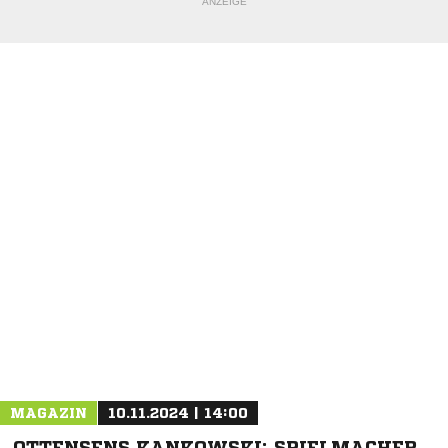
ANZEIGE
NACHRICHT SENDEN
* Pflichtfelder
MAGAZIN
10.11.2024 | 14:00
OTTENSENS KANKOWSKI: SPIELMACHER