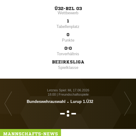
Ü32-BZL 03
Wettbewerb
1
Tabellenplatz
0
Punkte
0:0
Torverhältnis
BEZIRKSLIGA
Spielklasse
Letztes Spiel: Mi, 17.06.2026
18:00 | Freundschaftsspiele
Bundeswehrauswahl
-
Lurup 1.Ü32

:

MANNSCHAFTS-NEWS