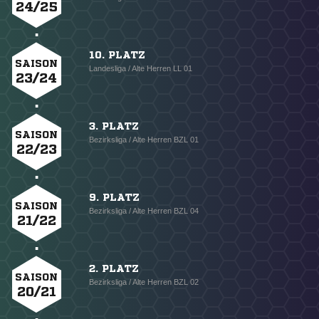
24/25
10. PLATZ
SAISON
Landesliga / Alte Herren LL 01
23/24
3. PLATZ
SAISON
Bezirksliga / Alte Herren BZL 01
22/23
9. PLATZ
SAISON
Bezirksliga / Alte Herren BZL 04
21/22
2. PLATZ
SAISON
Bezirksliga / Alte Herren BZL 02
20/21