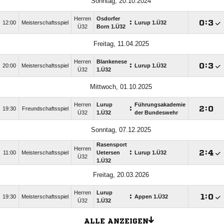
Sonntag, 20.10.2024
Herren
Osdorfer
:

:

12:00
Meisterschaftsspiel
Lurup 1.Ü32
Ü32
Born 1.Ü32
Freitag, 11.04.2025
Herren
Blankenese
:

:

20:00
Meisterschaftsspiel
Lurup 1.Ü32
Ü32
1.Ü32
Mittwoch, 01.10.2025
Herren
Lurup
Führungsakademie
:

:

19:30
Freundschaftsspiel
Ü32
1.Ü32
der Bundeswehr
Sonntag, 07.12.2025
Rasensport
Herren
:

:

11:00
Meisterschaftsspiel
Uetersen
Lurup 1.Ü32
Ü32
1.Ü32
Freitag, 20.03.2026
Herren
Lurup
:

:

19:30
Meisterschaftsspiel
Appen 1.Ü32
Ü32
1.Ü32
ALLE ANZEIGEN