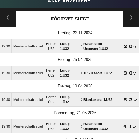
ALLE ANZEIGEN
HÖCHSTE SIEGE
Freitag, 22.11.2024
Herren
Lurup
Rasensport
:

:

19:30
Meisterschaftsspiel
U
Ü32
1.Ü32
Uetersen 1.Ü32
Freitag, 25.04.2025
Herren
Lurup
:

:

19:30
Meisterschaftsspiel
TuS Osdorf 1.Ü32
V
Ü32
1.Ü32
Freitag, 10.04.2026
Herren
Lurup
:

:

19:30
Meisterschaftsspiel
Blankenese 1.Ü32
Ü32
1.Ü32
Donnerstag, 21.05.2026
Herren
Lurup
Rasensport
:

:

19:30
Meisterschaftsspiel
Ü32
1.Ü32
Uetersen 1.Ü32