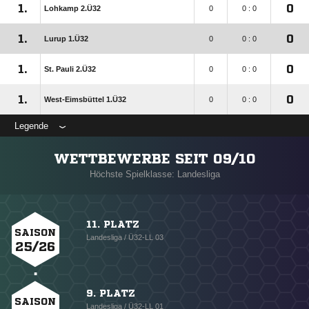
1.
0
Lohkamp 2.Ü32
0
0 : 0
1.
0
Lurup 1.Ü32
0
0 : 0
1.
0
St. Pauli 2.Ü32
0
0 : 0
1.
0
West-Eimsbüttel 1.Ü32
0
0 : 0
Legende
WETTBEWERBE SEIT 09/10
Höchste Spielklasse: Landesliga
11. PLATZ
SAISON
Landesliga / Ü32-LL 03
25/26
9. PLATZ
SAISON
Landesliga / Ü32-LL 01