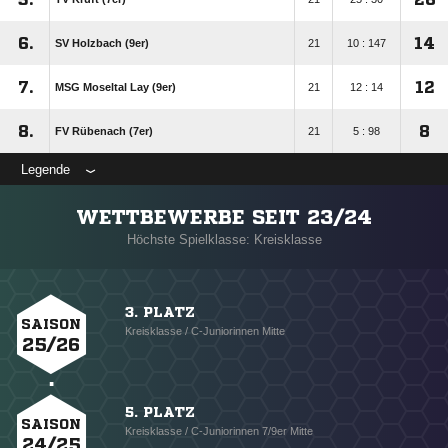
6.
14
SV Holzbach (9er)
21
10 : 147
7.
12
MSG Moseltal Lay (9er)
21
12 : 14
8.
8
FV Rübenach (7er)
21
5 : 98
Legende
WETTBEWERBE SEIT 23/24
Höchste Spielklasse: Kreisklasse
3. PLATZ
SAISON
Kreisklasse / C-Juniorinnen Mitte
25/26
5. PLATZ
SAISON
Kreisklasse / C-Juniorinnen 7/9er Mitte
24/25