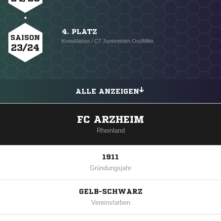
4. PLATZ
SAISON
Kreisklasse / C7 Juniorinnen Ost/Mitte
23/24
ALLE ANZEIGEN
FC ARZHEIM
Rheinland
1911
Gründungsjahr
GELB-SCHWARZ
Vereinsfarben