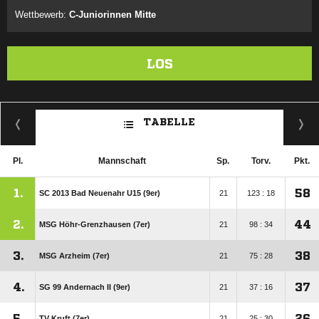
Wettbewerb:
C-Juniorinnen Mitte
LOS
TABELLE
Pl.
Mannschaft
Sp.
Torv.
Pkt.
1.
58
SC 2013 Bad Neuenahr U15 (9er)
21
123 : 18
2.
44
MSG Höhr-Grenzhausen (7er)
21
98 : 34
3.
38
MSG Arzheim (7er)
21
75 : 28
4.
37
SG 99 Andernach II (9er)
21
37 : 16
5.
26
TV Kruft (7er)
21
25 : 30