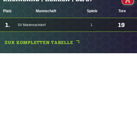
Platz
Mannschaft
Spiele
Tore
1.
19
SV Marienrachdorf
1
ZUR KOMPLETTEN TABELLE