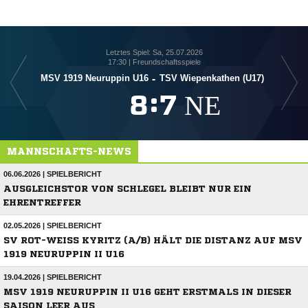
Letztes Spiel: Sa, 25.07.2026
17:30 | Freundschaftsspiele
MSV 1919 Neuruppin U16
-
TSV Wiepenkathen (U17)

:

NE
MANNSCHAFTS-NEWS
06.06.2026 | SPIELBERICHT
AUSGLEICHSTOR VON SCHLEGEL BLEIBT NUR EIN
EHRENTREFFER
02.05.2026 | SPIELBERICHT
SV ROT-WEISS KYRITZ (A/B) HÄLT DIE DISTANZ AUF MSV 1
919 NEURUPPIN II U16
19.04.2026 | SPIELBERICHT
MSV 1919 NEURUPPIN II U16 GEHT ERSTMALS IN DIESER
SAISON LEER AUS