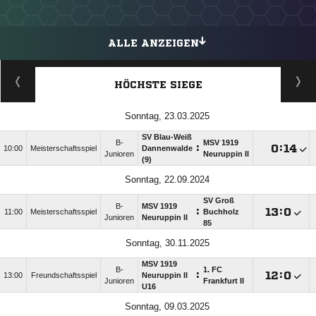
ALLE ANZEIGEN
HÖCHSTE SIEGE
Sonntag, 23.03.2025
SV Blau-Weiß
B-
MSV 1919
:

:

10:00
Meisterschaftsspiel
Dannenwalde
Junioren
Neuruppin II
(9)
Sonntag, 22.09.2024
SV Groß
B-
MSV 1919
:

:

11:00
Meisterschaftsspiel
Buchholz
Junioren
Neuruppin II
85
Sonntag, 30.11.2025
MSV 1919
B-
1. FC
:

:

13:00
Freundschaftsspiel
Neuruppin II
Junioren
Frankfurt II
U16
Sonntag, 09.03.2025