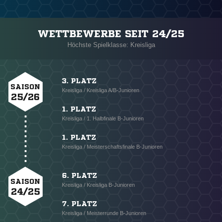
WETTBEWERBE SEIT 24/25
Höchste Spielklasse: Kreisliga
3. PLATZ
SAISON
Kreisliga / Kreisliga A/B-Junioren
25/26
1. PLATZ
Kreisliga / 1. Halbfinale B-Junioren
1. PLATZ
Kreisliga / Meisterschaftsfinale B-Junioren
6. PLATZ
SAISON
Kreisliga / Kreisliga B-Junioren
24/25
7. PLATZ
Kreisliga / Meisterrunde B-Junioren