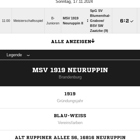
Sonntag, 17.11.2024
SpG SV
Blumenthal-
B-
MSV 1919
:

:

11:00
Meisterschaftsspiel
Grabow/​
Junioren
Neuruppin II
BSV SW
Zaatzke (9)
ALLE ANZEIGEN
Legende
MSV 1919 NEURUPPIN
Brandenburg
1919
Gründungsjahr
BLAU-WEISS
Vereinsfarben
ALT RUPPINER ALLEE 56, 16816 NEURUPPIN