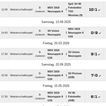
SpG SV 90
B-
MSV 1919
Fehrbellin/​
:

:

11:00
Meisterschaftsspiel
Junioren
Neuruppin II
TSV
Wustrau (9)
Samstag, 13.09.2025
MSV 1919
B-
SV Union
:

:

14:00
Meisterschaftsspiel
Neuruppin II
Junioren
Neuruppin
U16
Freitag, 20.03.2026
MSV 1919
B-
SV Union
:

:

17:30
Meisterschaftsspiel
Neuruppin II
Junioren
Neuruppin
U16
Samstag, 20.09.2025
MSV 1919
B-
SV Protzen
:

:

10:30
Meisterschaftsspiel
Neuruppin II
Junioren
(A/​B)
U16
Freitag, 15.05.2026
MSV 1919
SV 90
B-
:

:

17:30
Meisterschaftsspiel
Neuruppin II
Fehrbellin
Junioren
U16
(A/​B)