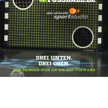
DREI UNTEN.
DREI OBEN.
WIR BRINGEN DICH AN DIE ZDF-TORWAND