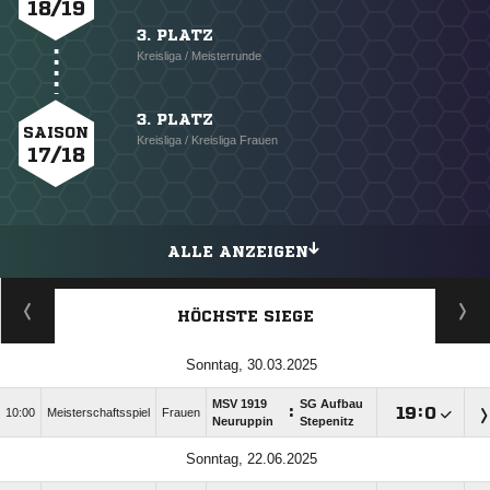
18/19
3. PLATZ
Kreisliga / Meisterrunde
3. PLATZ
SAISON
Kreisliga / Kreisliga Frauen
17/18
ALLE ANZEIGEN
HÖCHSTE SIEGE
Sonntag, 30.03.2025
MSV 1919
SG Aufbau
:

:

10:00
Meisterschaftsspiel
Frauen
Neuruppin
Stepenitz
Sonntag, 22.06.2025