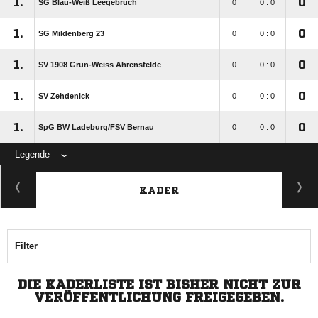
1.
0
SG Blau-Weiß Leegebruch
0
0 : 0
1.
0
SG Mildenberg 23
0
0 : 0
1.
0
SV 1908 Grün-Weiss Ahrensfelde
0
0 : 0
1.
0
SV Zehdenick
0
0 : 0
1.
0
SpG BW Ladeburg/​FSV Bernau
0
0 : 0
Legende
KADER
Filter
DIE KADERLISTE IST BISHER NICHT ZUR
VERÖFFENTLICHUNG FREIGEGEBEN.