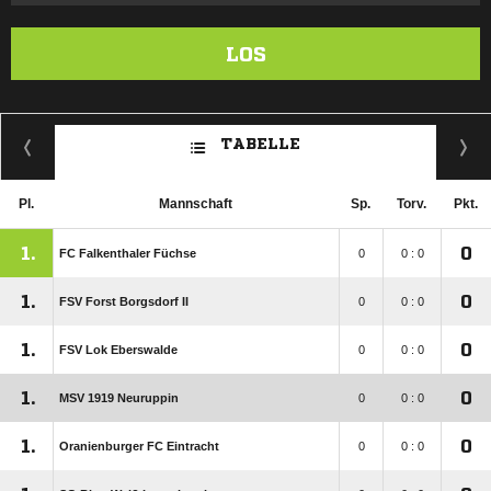
LOS
TABELLE
Pl.
Mannschaft
Sp.
Torv.
Pkt.
1.
0
FC Falkenthaler Füchse
0
0 : 0
1.
0
FSV Forst Borgsdorf II
0
0 : 0
1.
0
FSV Lok Eberswalde
0
0 : 0
1.
0
MSV 1919 Neuruppin
0
0 : 0
1.
0
Oranienburger FC Eintracht
0
0 : 0