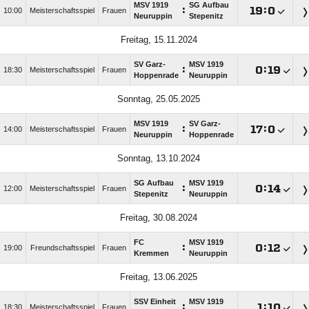
MSV 1919
SG Aufbau
:

:

10:00
Meisterschaftsspiel
Frauen
Neuruppin
Stepenitz
Freitag, 15.11.2024
SV Garz-
MSV 1919
:

:

18:30
Meisterschaftsspiel
Frauen
Hoppenrade
Neuruppin
Sonntag, 25.05.2025
MSV 1919
SV Garz-
:

:

14:00
Meisterschaftsspiel
Frauen
Neuruppin
Hoppenrade
Sonntag, 13.10.2024
SG Aufbau
MSV 1919
:

:

12:00
Meisterschaftsspiel
Frauen
Stepenitz
Neuruppin
Freitag, 30.08.2024
FC
MSV 1919
:

:

19:00
Freundschaftsspiel
Frauen
Kremmen
Neuruppin
Freitag, 13.06.2025
SSV Einheit
MSV 1919
:

:

18:30
Meisterschaftsspiel
Frauen