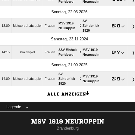
Perleberg
Neuruppin
Sonntag, 22.03.2026
SV
MSV 1919
:

:

13:00
Meisterschaftsspiel
Frauen
Zehdenick
Neuruppin
1920
Samstag, 23.11.2024
SSV Einheit
MSV 1919
:

:

14:15
Pokalspiel
Frauen
Perleberg
Neuruppin
Sonntag, 21.09.2025
SV
MSV 1919
:

:

14:00
Meisterschaftsspiel
Frauen
Zehdenick
Neuruppin
1920
ALLE ANZEIGEN
Legende
MSV 1919 NEURUPPIN
Brandenburg