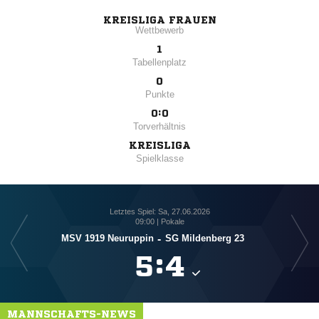
KREISLIGA FRAUEN
Wettbewerb
1
Tabellenplatz
0
Punkte
0:0
Torverhältnis
KREISLIGA
Spielklasse
Letztes Spiel: Sa, 27.06.2026
09:00 | Pokale
MSV 1919 Neuruppin
-
SG Mildenberg 23

:

MANNSCHAFTS-NEWS