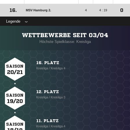
16.
0
MSV Hamburg 2.
4
4 : 19
Legende
WETTBEWERBE SEIT 03/04
Höchste Spielklasse: Kreisliga
16. PLATZ
SAISON
Kreisliga / Kreisliga 4
20/21
12. PLATZ
SAISON
Kreisliga / Kreisliga 3
19/20
11. PLATZ
SAISON
Kreisliga / Kreisliga 4