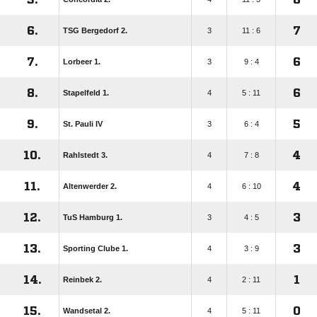
6.
7
TSG Bergedorf 2.
3
11 : 6
7.
6
Lorbeer 1.
3
9 : 4
8.
6
Stapelfeld 1.
4
5 : 11
9.
5
St. Pauli IV
3
6 : 4
10.
4
Rahlstedt 3.
4
7 : 8
11.
4
Altenwerder 2.
4
6 : 10
12.
3
TuS Hamburg 1.
3
4 : 5
13.
3
Sporting Clube 1.
4
3 : 9
14.
1
Reinbek 2.
4
2 : 11
15.
0
Wandsetal 2.
4
5 : 11