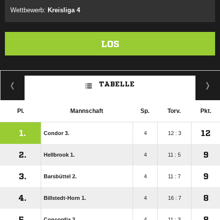
Wettbewerb:
Kreisliga 4
LOS
TABELLE
Pl.
Mannschaft
Sp.
Torv.
Pkt.
1.
12
Condor 3.
4
12 : 3
2.
9
Hellbrook 1.
4
11 : 5
3.
9
Barsbüttel 2.
4
11 : 7
4.
8
Billstedt-Horn 1.
4
16 : 7
5.
8
Concordia 2.
4
11 : 3