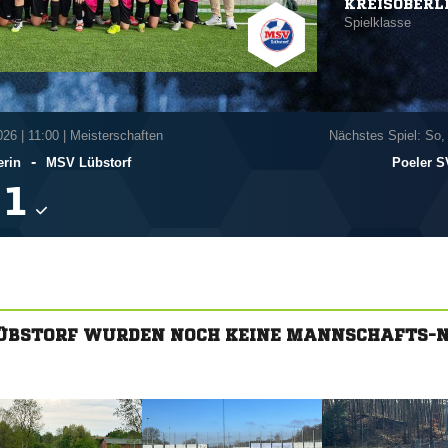
KREISOBERL
Spielklasse
026
|
11:00 | Meisterschaften
Nächstes Spiel: So,
-
erin
MSV Lübstorf
Poeler S

LÜBSTORF WURDEN NOCH KEINE MANNSCHAFTS-N