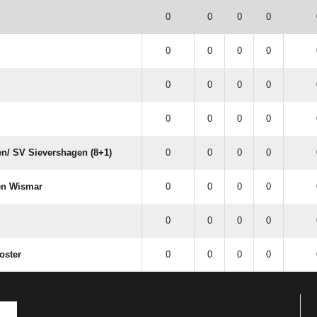
0
0
0
0
0
0
0
0
0
0
0
0
0
0
0
0
/​ SV Sievershagen (8+1)
0
0
0
0
fen Wismar
0
0
0
0
0
0
0
0
oster
0
0
0
0