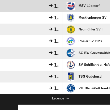
1.
MSV Lübstorf
1.
Mecklenburger SV
1.
Neumühler SV II
1.
Poeler SV 1923
1.
SG BW Grevesmühlen
1.
SV Schiffahrt u. Ha
1.
TSG Gadebusch
1.
VfL Blau-Weiß Neukl
Legende