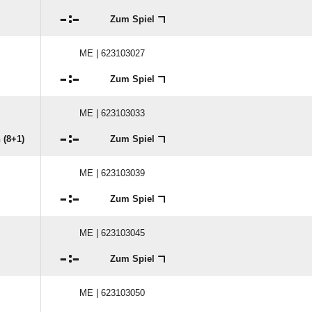

:

Zum Spiel
ME | 623103027

:

Zum Spiel
ME | 623103033

:

 (8+1)
Zum Spiel
ME | 623103039

:

Zum Spiel
ME | 623103045

:

Zum Spiel
ME | 623103050