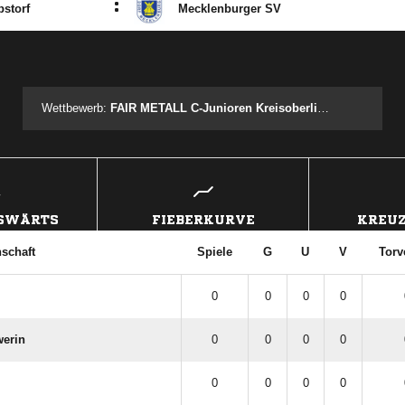
:
storf
Mecklenburger SV
ANZEIGE
Wettbewerb:
FAIR METALL C-Junioren Kreisoberliga St.I
USWÄRTS
FIEBERKURVE
KREUZ
schaft
Spiele
G
U
V
Torv
0
0
0
0
werin
0
0
0
0
0
0
0
0