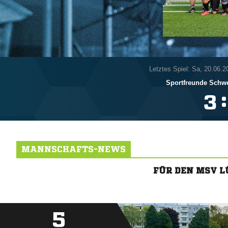
Letztes Spiel: Sa, 20.06.2
Sportfreunde Schw
:

MANNSCHAFTS-NEWS
FÜR DEN MSV 
5