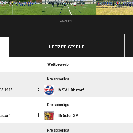
ANZEIGE
LETZTE SPIELE
Wettbewerb
Kreisoberliga
:
SV 1923
MSV Lübstorf
Kreisoberliga
:
storf
Brüeler SV
Kreisoberliga