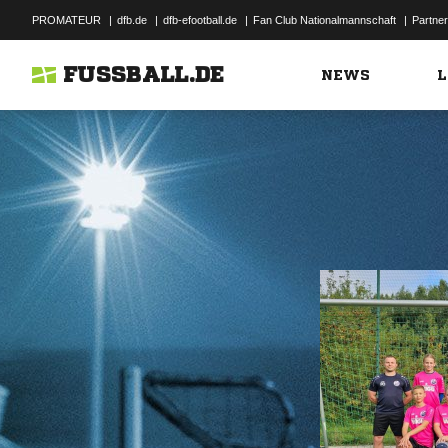
PROMATEUR
|
dfb.de
|
dfb-efootball.de
|
Fan Club Nationalmannschaft
|
Partner
FUSSBALL.DE
NEWS
L