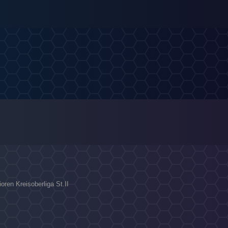
ren Kreisoberliga St.II