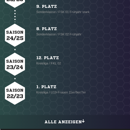
9. PLATZ
Sonderklasse / FSK 01 Frühjahr stark
8. PLATZ
SAISON
Sonderklasse / FSK 02 Frühjahr
24/25
12. PLATZ
SAISON
Kreisliga / FKL 02
23/24
1. PLATZ
SAISON
Kreisliga / U19-Frauen 11er/9er/7er
22/23
ALLE ANZEIGEN