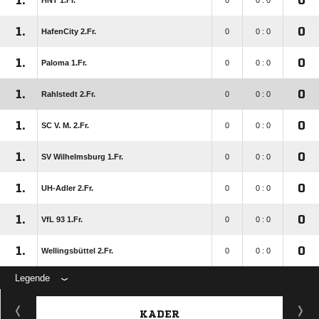
1.
0
HNT 1.Fr.
0
0 : 0
1.
0
HafenCity 2.Fr.
0
0 : 0
1.
0
Paloma 1.Fr.
0
0 : 0
1.
0
Rahlstedt 2.Fr.
0
0 : 0
1.
0
SC V. M. 2.Fr.
0
0 : 0
1.
0
SV Wilhelmsburg 1.Fr.
0
0 : 0
1.
0
UH-Adler 2.Fr.
0
0 : 0
1.
0
VfL 93 1.Fr.
0
0 : 0
1.
0
Wellingsbüttel 2.Fr.
0
0 : 0
Legende
KADER