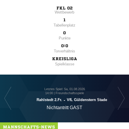
FKL 02
Wettbewerb
1
Tabellenplatz
0
Punkte
0:0
Torverhältnis
KREISLIGA
Spielklasse
Letztes Spiel: Sa, 01.08.2026
14:00 | Freundschaftsspiele
Rahlstedt 2.Fr.
-
VfL Güldenstern Stade
Nichtantritt GAST
MANNSCHAFTS-NEWS