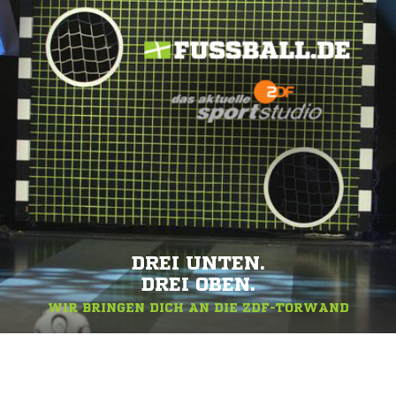
DREI UNTEN.
DREI OBEN.
WIR BRINGEN DICH AN DIE ZDF-TORWAND