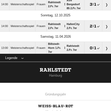
ASV
Rahlstedt
:

:

14:00
Meisterschaftsspiel
Frauen
Bergedorf
2.Fr. 7er
85 2.Fr. 7er
Sonntag, 12.10.2025
Rahlstedt
HafenCity
:

:

14:00
Meisterschaftsspiel
Frauen
2.Fr. 7er
2.Fr. 7er
Samstag, 11.04.2026
Billstedt-
Rahlstedt
:

:

13:00
Meisterschaftsspiel
Frauen
Horn 1.Fr.
2.Fr. 7er
7er
Legende
RAHLSTEDT
Hamburg
Gründungsjahr
WEISS-BLAU-ROT