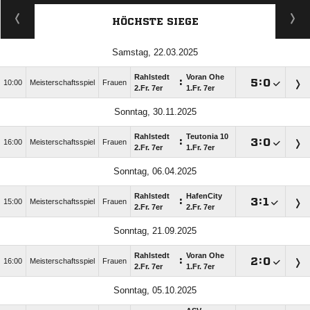
HÖCHSTE SIEGE
Samstag, 22.03.2025
Rahlstedt
Voran Ohe
:

:

10:00
Meisterschaftsspiel
Frauen
2.Fr. 7er
1.Fr. 7er
Sonntag, 30.11.2025
Rahlstedt
Teutonia 10
:

:

16:00
Meisterschaftsspiel
Frauen
2.Fr. 7er
1.Fr. 7er
Sonntag, 06.04.2025
Rahlstedt
HafenCity
:

:

15:00
Meisterschaftsspiel
Frauen
2.Fr. 7er
2.Fr. 7er
Sonntag, 21.09.2025
Rahlstedt
Voran Ohe
:

:

16:00
Meisterschaftsspiel
Frauen
2.Fr. 7er
1.Fr. 7er
Sonntag, 05.10.2025