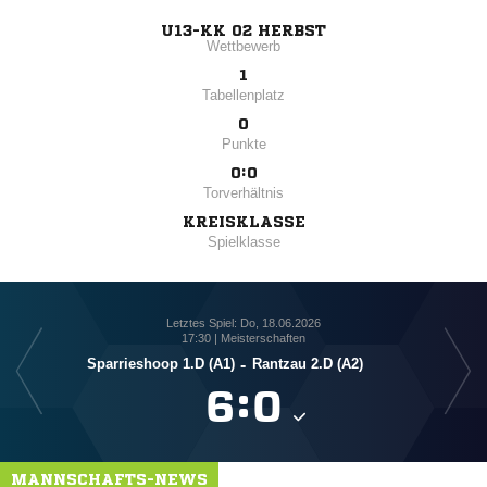
U13-KK 02 HERBST
Wettbewerb
1
Tabellenplatz
0
Punkte
0:0
Torverhältnis
KREISKLASSE
Spielklasse
Letztes Spiel: Do, 18.06.2026
17:30 | Meisterschaften
Sparrieshoop 1.D (A1)
-
Rantzau 2.D (A2)

:

MANNSCHAFTS-NEWS