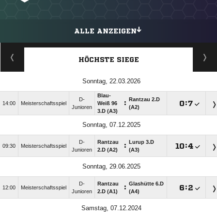
ALLE ANZEIGEN
HÖCHSTE SIEGE
Sonntag, 22.03.2026
Blau-
D-
Rantzau 2.D
:

:

14:00
Meisterschaftsspiel
Weiß 96
Junioren
(A2)
3.D (A3)
Sonntag, 07.12.2025
D-
Rantzau
Lurup 3.D
:

:

09:30
Meisterschaftsspiel
Junioren
2.D (A2)
(A3)
Sonntag, 29.06.2025
D-
Rantzau
Glashütte 6.D
:

:

12:00
Meisterschaftsspiel
Junioren
2.D (A1)
(A4)
Samstag, 07.12.2024