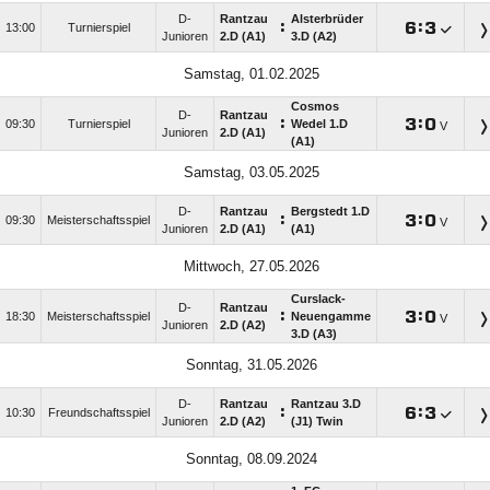
D-
Rantzau
Alsterbrüder
:

:

13:00
Turnierspiel
Junioren
2.D (A1)
3.D (A2)
Samstag, 01.02.2025
Cosmos
D-
Rantzau
:

:

09:30
Turnierspiel
Wedel 1.D
V
Junioren
2.D (A1)
(A1)
Samstag, 03.05.2025
D-
Rantzau
Bergstedt 1.D
:

:

09:30
Meisterschaftsspiel
V
Junioren
2.D (A1)
(A1)
Mittwoch, 27.05.2026
Curslack-
D-
Rantzau
:

:

18:30
Meisterschaftsspiel
Neuengamme
V
Junioren
2.D (A2)
3.D (A3)
Sonntag, 31.05.2026
D-
Rantzau
Rantzau 3.D
:

:

10:30
Freundschaftsspiel
Junioren
2.D (A2)
(J1) Twin
Sonntag, 08.09.2024