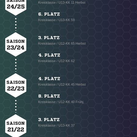
SAISON
Kreisklasse / U13-KK 11 Herbst
24/25
6. PLATZ
Kreisklasse / U13-KK 59
3. PLATZ
SAISON
Kreisklasse / U12-KK 65 Herbst
23/24
4. PLATZ
Kreisklasse / U12-KK 62
4. PLATZ
SAISON
Kreisklasse / U12-KK 45 Herbst
22/23
8. PLATZ
Kreisklasse / U12-KK 40 Frühj.
3. PLATZ
SAISON
Kreisklasse / U13-KK 37
21/22