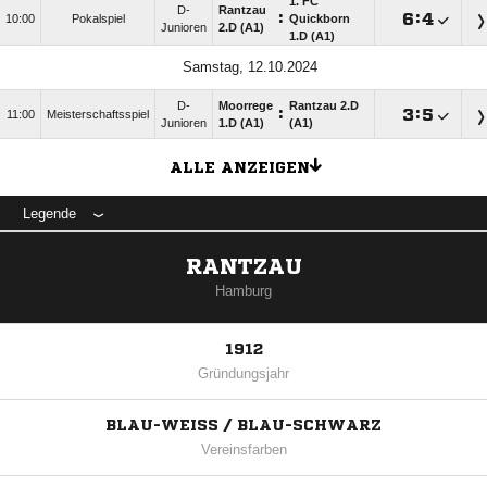
1. FC
D-
Rantzau
:

:

10:00
Pokalspiel
Quickborn
Junioren
2.D (A1)
1.D (A1)
Samstag, 12.10.2024
D-
Moorrege
Rantzau 2.D
:

:

11:00
Meisterschaftsspiel
Junioren
1.D (A1)
(A1)
ALLE ANZEIGEN
Legende
RANTZAU
Hamburg
1912
Gründungsjahr
BLAU-WEISS / BLAU-SCHWARZ
Vereinsfarben