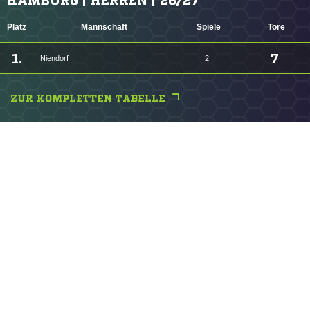
HAMBURG | HERREN | 26/27
Platz
Mannschaft
Spiele
Tore
1.
7
Niendorf
2
ZUR KOMPLETTEN TABELLE