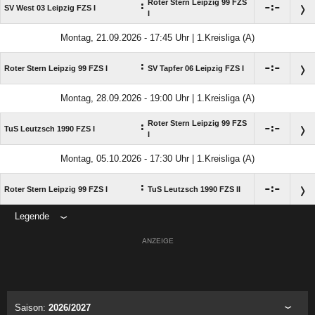
Roter Stern Leipzig 99 FZS
:

:

SV West 03 Leipzig FZS I
I
Montag, 21.09.2026 - 17:45 Uhr | 1.Kreisliga (A)
:

:

Roter Stern Leipzig 99 FZS I
SV Tapfer 06 Leipzig FZS I
Montag, 28.09.2026 - 19:00 Uhr | 1.Kreisliga (A)
Roter Stern Leipzig 99 FZS
:

:

TuS Leutzsch 1990 FZS I
I
Montag, 05.10.2026 - 17:30 Uhr | 1.Kreisliga (A)
:

:

Roter Stern Leipzig 99 FZS I
TuS Leutzsch 1990 FZS II
Legende
ANZEIGE
Saison:
2026/2027