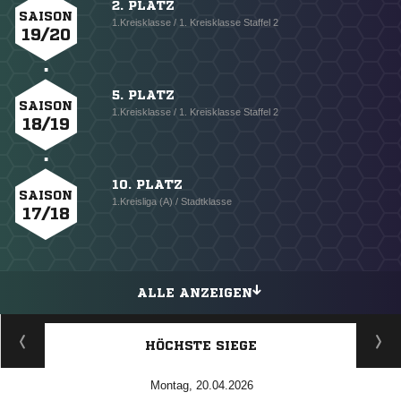
2. PLATZ
SAISON
1.Kreisklasse / 1. Kreisklasse Staffel 2
19/20
5. PLATZ
SAISON
1.Kreisklasse / 1. Kreisklasse Staffel 2
18/19
10. PLATZ
SAISON
1.Kreisliga (A) / Stadtklasse
17/18
ALLE ANZEIGEN
HÖCHSTE SIEGE
Montag, 20.04.2026