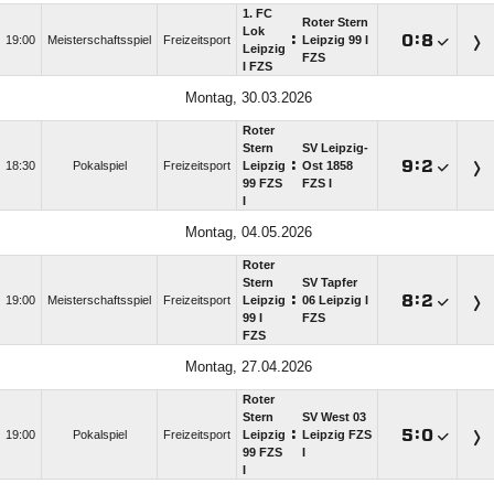
1. FC
Roter Stern
Lok
:

:

19:00
Meisterschaftsspiel
Freizeitsport
Leipzig 99 I
Leipzig
FZS
I FZS
Montag, 30.03.2026
Roter
Stern
SV Leipzig-
:

:

18:30
Pokalspiel
Freizeitsport
Leipzig
Ost 1858
99 FZS
FZS I
I
Montag, 04.05.2026
Roter
Stern
SV Tapfer
:

:

19:00
Meisterschaftsspiel
Freizeitsport
Leipzig
06 Leipzig I
99 I
FZS
FZS
Montag, 27.04.2026
Roter
Stern
SV West 03
:

:

19:00
Pokalspiel
Freizeitsport
Leipzig
Leipzig FZS
99 FZS
I
I