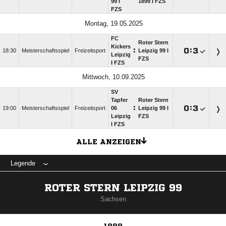
99 I
1899 I FZS
FZS
Montag, 19.05.2025
FC
Roter Stern
Kickers
:

:

18:30
Meisterschaftsspiel
Freizeitsport
Leipzig 99 I
Leipzig
FZS
I FZS
Mittwoch, 10.09.2025
SV
Tapfer
Roter Stern
:

:

19:00
Meisterschaftsspiel
Freizeitsport
06
Leipzig 99 I
Leipzig
FZS
I FZS
ALLE ANZEIGEN
Legende
ROTER STERN LEIPZIG 99
Sachsen