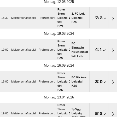
Montag, 12.05.2025
Roter
Stern
1. FC Lok
:

:

18:30
Meisterschaftsspiel
Freizeitsport
Leipzig
Leipzig I
99 I
FZS
FZS
Montag, 19.08.2024
Roter
FC
Stern
Eintracht
:

:

19:00
Meisterschaftsspiel
Freizeitsport
Leipzig
Holzhausen
99 I
93 I FZS
FZS
Montag, 16.09.2024
Roter
Stern
FC Kickers
:

:

18:00
Meisterschaftsspiel
Freizeitsport
Leipzig
Leipzig I
99 I
FZS
FZS
Montag, 13.04.2026
Roter
Stern
SpVgg.
:

:

19:00
Meisterschaftsspiel
Freizeitsport
Leipzig
Leipzig