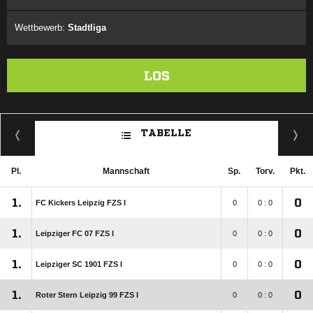
Wettbewerb:
Stadtliga
LOS
TABELLE
Pl.
Mannschaft
Sp.
Torv.
Pkt.
1.
0
FC Kickers Leipzig FZS I
0
0 : 0
1.
0
Leipziger FC 07 FZS I
0
0 : 0
1.
0
Leipziger SC 1901 FZS I
0
0 : 0
1.
0
Roter Stern Leipzig 99 FZS I
0
0 : 0