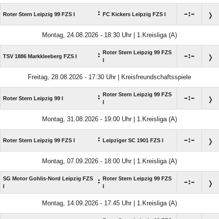
:

:

Roter Stern Leipzig 99 FZS I
FC Kickers Leipzig FZS I
Montag, 24.08.2026 - 18:30 Uhr | 1.Kreisliga (A)
Roter Stern Leipzig 99 FZS
:

:

TSV 1886 Markkleeberg FZS I
I
Freitag, 28.08.2026 - 17:30 Uhr | Kreisfreundschaftsspiele
Roter Stern Leipzig 99 FZS
:

:

Roter Stern Leipzig 99 I
I
Montag, 31.08.2026 - 19:00 Uhr | 1.Kreisliga (A)
:

:

Roter Stern Leipzig 99 FZS I
Leipziger SC 1901 FZS I
Montag, 07.09.2026 - 18:00 Uhr | 1.Kreisliga (A)
SG Motor Gohlis-Nord Leipzig FZS
Roter Stern Leipzig 99 FZS
:

:

I
I
Montag, 14.09.2026 - 17:45 Uhr | 1.Kreisliga (A)