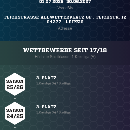
01.07.2026 ​ 30.06.2027
Von - Bis
TEICHSTRASSE ALLWETTERPLATZ GF , TEICHSTR. 12
04277 LEIPZIG
Adresse
WETTBEWERBE SEIT 17/18
Höchste Spielklasse: 1.Kreisliga (A)
3. PLATZ
SAISON
1.Kreisliga (A) / Stadtliga
25/26
3. PLATZ
SAISON
1.Kreisliga (A) / Stadtliga
24/25