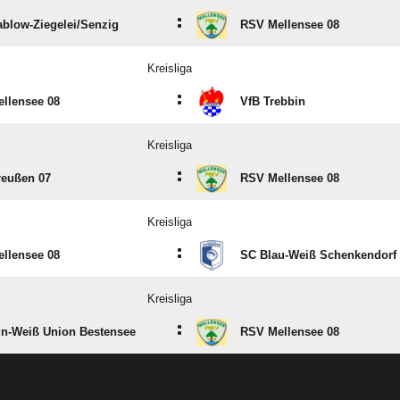
:
blow-Ziegelei/​Senzig
RSV Mellensee 08
Kreisliga
:
llensee 08
VfB Trebbin
Kreisliga
:
eußen 07
RSV Mellensee 08
Kreisliga
:
llensee 08
SC Blau-Weiß Schenkendorf
Kreisliga
:
n-Weiß Union Bestensee
RSV Mellensee 08
ANZEIGE