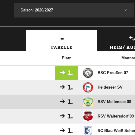
Saison:
2026/2027
TABELLE
HEIM/ A
Platz
Mannsc
1.
BSC Preußen 07
1.
Heideseer SV
1.
RSV Mellensee 08
1.
RSV Waltersdorf 09
1.
SC Blau-Weiß Sche