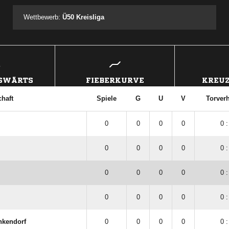
Wettbewerb:
Ü50 Kreisliga
USWÄRTS
FIEBERKURVE
KREUZ
haft
Spiele
G
U
V
Torverh
0
0
0
0
0 :
0
0
0
0
0 :
0
0
0
0
0 :
0
0
0
0
0 :
nkendorf
0
0
0
0
0 :