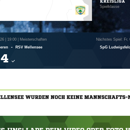
KREISLIGA
Spielklasse
026
|
19:00 | Meisterschaften
Nächstes Spiel: Fr,
-
eren
RSV Mellensee
SpG Ludwigsfeld

ELLENSEE WURDEN NOCH KEINE MANNSCHAFTS-