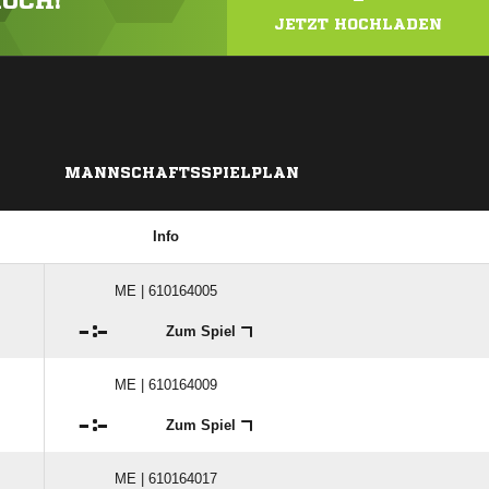
HOCH!
JETZT HOCHLADEN
MANNSCHAFTSSPIELPLAN
Info
ME | 610164005

:

Zum Spiel
ME | 610164009

:

Zum Spiel
ME | 610164017