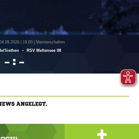
 04.09.2026
|
19:00 | Meisterschaften
-
e/​Siethen
RSV Mellensee 08
:


NEWS ANGELEGT.
+