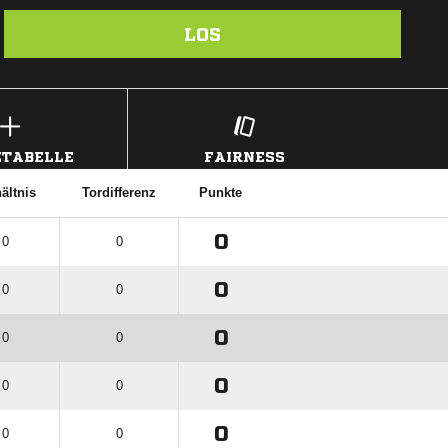
LOS
TABELLE
FAIRNESS
ältnis
Tordifferenz
Punkte
0
 0
0
0
 0
0
0
 0
0
0
 0
0
0
 0
0