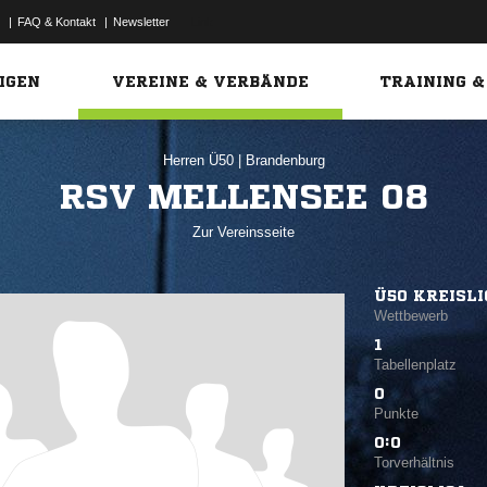
|
FAQ & Kontakt
|
Newsletter
Link
IGEN
VEREINE & VERBÄNDE
TRAINING &
Herren Ü50
|
Brandenburg
RSV MELLENSEE 08
Zur Vereinsseite
Ü50 KREISL
Wettbewerb
1
Tabellenplatz
0
Punkte
0:0
Torverhältnis