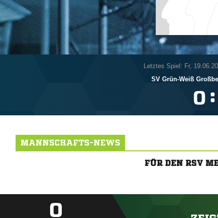
Letztes Spiel: Fr, 19.06.2
SV Grün-Weiß Großbe
:

MANNSCHAFTS-NEWS
FÜR DEN RSV M
0