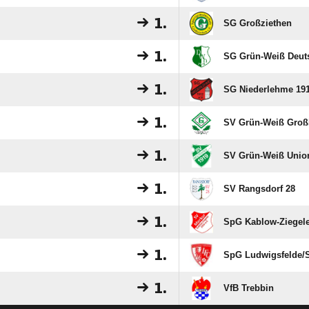
1.
SG Großziethen
1.
SG Grün-Weiß Deut
1.
SG Niederlehme 19
1.
SV Grün-Weiß Groß
1.
SV Grün-Weiß Unio
1.
SV Rangsdorf 28
1.
SpG Kablow-Ziegele
1.
SpG Ludwigsfelde/​
1.
VfB Trebbin