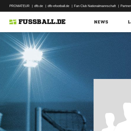
PROMATEUR
|
dfb.de
|
dfb-efootball.de
|
Fan Club Nationalmannschaft
|
Partner
FUSSBALL.DE
NEWS
L