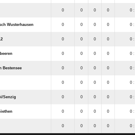
0
0
0
0
0 :
sch Wusterhausen
0
0
0
0
0 :
12
0
0
0
0
0 :
beeren
0
0
0
0
0 :
n Bestensee
0
0
0
0
0 :
0
0
0
0
0 :
i/​Senzig
0
0
0
0
0 :
Siethen
0
0
0
0
0 :
0
0
0
0
0 :