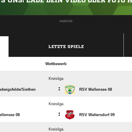
'S UNS! LADE DEIN VIDEO ODER FOTO 
ANZEIGE
LETZTE SPIELE
Wettbewerb
Kreisliga
:
dwigsfelde/​Siethen
RSV Mellensee 08
Kreisliga
:
llensee 08
RSV Waltersdorf 09
Kreisliga