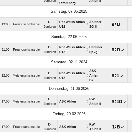
Junioren
Ahlen II
Stromberg
Samstag, 07.06.2025
D-
Rot Weiss Ahlen
Ahlener
:

:

13:00
Freundschaftsspiel
Junioren
U12
SG II
Sonntag, 22.06.2025
D-
Rot Weiss Ahlen
Hammer
:

:

11:00
Freundschaftsspiel
Junioren
U12
SpVg
Samstag, 02.11.2024
ASK
D-
Rot Weiss Ahlen
:

:

12:00
Meisterschaftsspiel
Ahlen
Junioren
U12
D2
Donnerstag, 11.06.2026
D-
RW
:

:

17:00
Meisterschaftsspiel
ASK Ahlen
Junioren
Ahlen II
Freitag, 20.02.2026
D-
RW
:

:

17:00
Freundschaftsspiel
ASK Ahlen
Junioren
Ahlen II