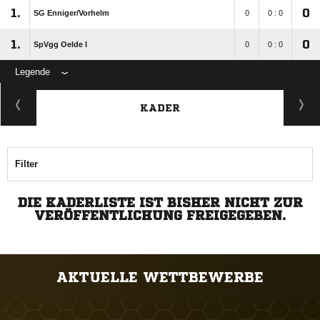
1.
0
SG Enniger/​Vorhelm
0
0 : 0
1.
0
SpVgg Oelde I
0
0 : 0
Legende
KADER
Filter
DIE KADERLISTE IST BISHER NICHT ZUR
VERÖFFENTLICHUNG FREIGEGEBEN.
AKTUELLE WETTBEWERBE