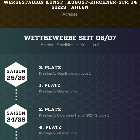
WERSESTADION KUNST , AUGUST-KIRCHNER-STR. 14
59229 AHLEN
Adresse
WETTBEWERBE SEIT 06/07
Höchste Spielklasse: Kreisliga A
3. PLATZ
SAISON
Kreisliga A / Qualifikationsgruppe 1
25/26
1. PLATZ
Kreisliga A / Meisterrunde
2. PLATZ
SAISON
Kreisliga A / D-Junioren Herbst 2024 Gruppe 1
24/25
4. PLATZ
Kreisliga A / Meisterrunde