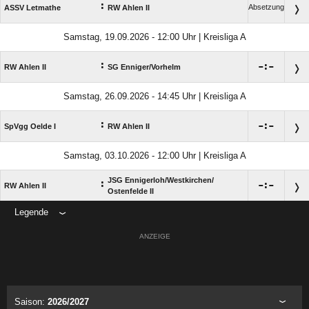
:
Absetzung
ASSV Letmathe
RW Ahlen II
Samstag, 19.09.2026 - 12:00 Uhr | Kreisliga A
:

:

RW Ahlen II
SG Enniger/​Vorhelm
Samstag, 26.09.2026 - 14:45 Uhr | Kreisliga A
:

:

SpVgg Oelde I
RW Ahlen II
Samstag, 03.10.2026 - 12:00 Uhr | Kreisliga A
JSG Ennigerloh/​Westkirchen/​
:

:

RW Ahlen II
Ostenfelde II
Legende
ANZEIGE
Saison:
2026/2027