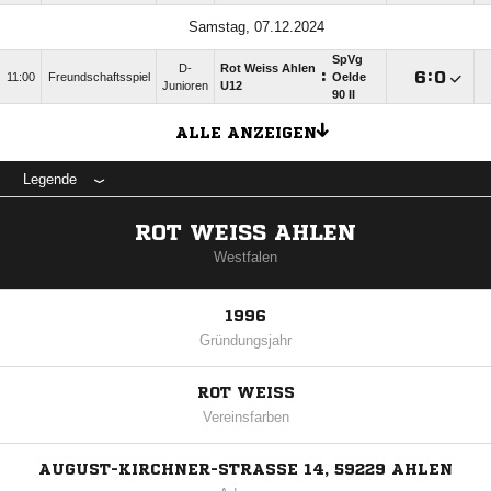
Samstag, 07.12.2024
SpVg
D-
Rot Weiss Ahlen
:

:

11:00
Freundschaftsspiel
Oelde
Junioren
U12
90 II
ALLE ANZEIGEN
Legende
ROT WEISS AHLEN
Westfalen
1996
Gründungsjahr
ROT WEISS
Vereinsfarben
AUGUST-KIRCHNER-STRASSE 14, 59229 AHLEN