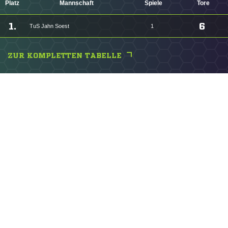
Platz
Mannschaft
Spiele
Tore
1.
6
TuS Jahn Soest
1
ZUR KOMPLETTEN TABELLE