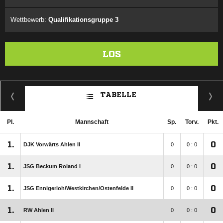
Wettbewerb:
Qualifikationsgruppe 3
LOS
TABELLE
Pl.
Mannschaft
Sp.
Torv.
Pkt.
1.
0
DJK Vorwärts Ahlen II
0
0 : 0
1.
0
JSG Beckum Roland I
0
0 : 0
1.
0
JSG Ennigerloh/​Westkirchen/​Ostenfelde II
0
0 : 0
1.
0
RW Ahlen II
0
0 : 0