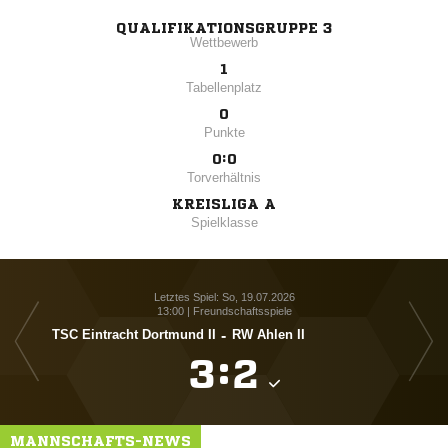
QUALIFIKATIONSGRUPPE 3
Wettbewerb
1
Tabellenplatz
0
Punkte
0:0
Torverhältnis
KREISLIGA A
Spielklasse
Letztes Spiel: So, 19.07.2026
13:00 | Freundschaftsspiele
TSC Eintracht Dortmund II
-
RW Ahlen II
S

:

MANNSCHAFTS-NEWS