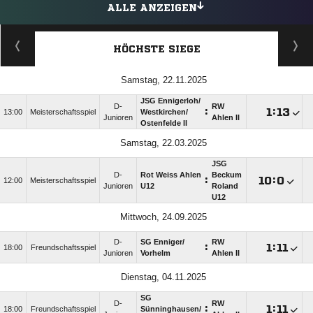
ALLE ANZEIGEN
HÖCHSTE SIEGE
Samstag, 22.11.2025
JSG Ennigerloh/​
D-
RW
:

:

13:00
Meisterschaftsspiel
Westkirchen/​
Junioren
Ahlen II
Ostenfelde II
Samstag, 22.03.2025
JSG
D-
Rot Weiss Ahlen
Beckum
:

:

12:00
Meisterschaftsspiel
Junioren
U12
Roland
U12
Mittwoch, 24.09.2025
D-
SG Enniger/​
RW
:

:

18:00
Freundschaftsspiel
Junioren
Vorhelm
Ahlen II
Dienstag, 04.11.2025
SG
D-
RW
:

:

18:00
Freundschaftsspiel
Sünninghausen/​