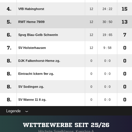
4.
15
VfB Habinghorst
12
24 : 22
5.
13
RWT Herne 79/​09
12
30 : 50
6.
7
Spvg Blau-Gelb Schwerin
12
19 : 65
7.
0
SV Holsterhausen
12
9 : 58
8.
0
DJK Falkenhorst-Herne zg.
0
0 : 0
8.
0
Eintracht Ickern 9er zg.
0
0 : 0
8.
0
SV Sodingen zg.
0
0 : 0
8.
0
SV Wanne 11 II zg.
0
0 : 0
Legende
WETTBEWERBE SEIT 25/26
Höchste Spielklasse: Kreisliga A