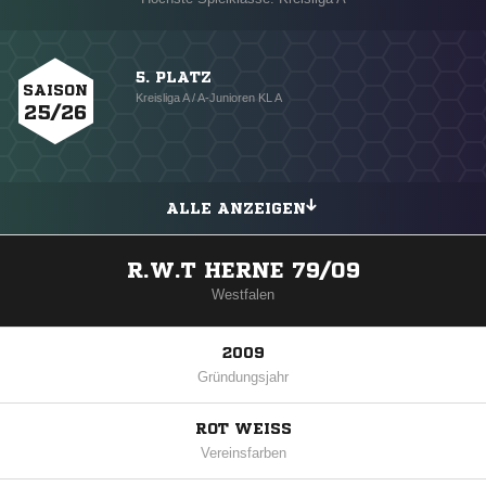
5. PLATZ
SAISON
Kreisliga A / A-Junioren KL A
25/26
ALLE ANZEIGEN
R.W.T HERNE 79/09
Westfalen
2009
Gründungsjahr
ROT WEISS
Vereinsfarben