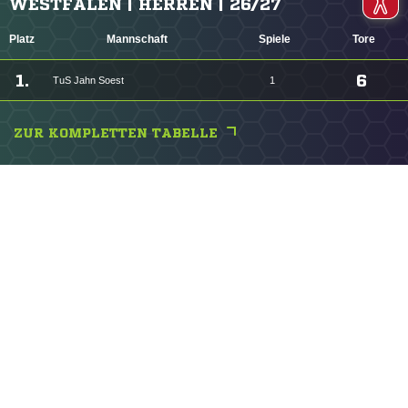
WESTFALEN | HERREN | 26/27
Platz
Mannschaft
Spiele
Tore
1.
6
TuS Jahn Soest
1
ZUR KOMPLETTEN TABELLE