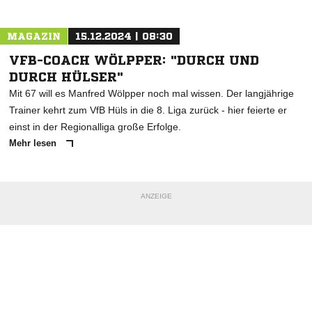
MAGAZIN
15.12.2024 | 08:30
VFB-COACH WÖLPPER: "DURCH UND
DURCH HÜLSER"
Mit 67 will es Manfred Wölpper noch mal wissen. Der langjährige
Trainer kehrt zum VfB Hüls in die 8. Liga zurück - hier feierte er
einst in der Regionalliga große Erfolge.
Mehr lesen
ANZEIGE