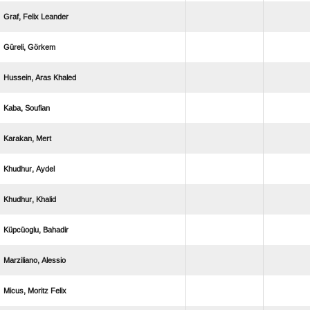
  
 
  
 
 
 
 
 
 
  