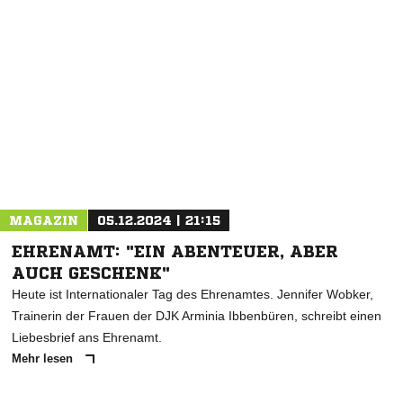
NACHRICHT SENDEN
* Pflichtfelder
MAGAZIN
05.12.2024 | 21:15
EHRENAMT: "EIN ABENTEUER, ABER
AUCH GESCHENK"
Heute ist Internationaler Tag des Ehrenamtes. Jennifer Wobker,
Trainerin der Frauen der DJK Arminia Ibbenbüren, schreibt einen
Liebesbrief ans Ehrenamt.
Mehr lesen