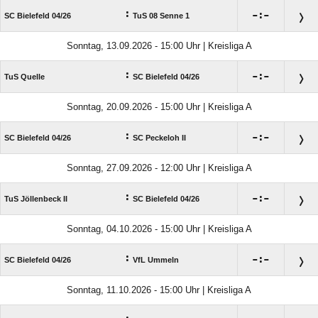
:

:

SC Bielefeld 04/​26
TuS 08 Senne 1
Sonntag, 13.09.2026 - 15:00 Uhr | Kreisliga A
:

:

TuS Quelle
SC Bielefeld 04/​26
Sonntag, 20.09.2026 - 15:00 Uhr | Kreisliga A
:

:

SC Bielefeld 04/​26
SC Peckeloh II
Sonntag, 27.09.2026 - 12:00 Uhr | Kreisliga A
:

:

TuS Jöllenbeck II
SC Bielefeld 04/​26
Sonntag, 04.10.2026 - 15:00 Uhr | Kreisliga A
:

:

SC Bielefeld 04/​26
VfL Ummeln
Sonntag, 11.10.2026 - 15:00 Uhr | Kreisliga A