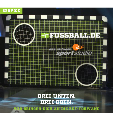
SERVICE
DREI UNTEN.
DREI OBEN.
WIR BRINGEN DICH AN DIE ZDF-TORWAND