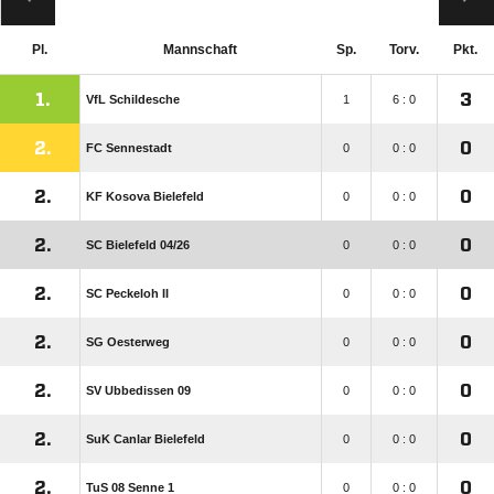
Pl.
Mannschaft
Sp.
Torv.
Pkt.
1.
3
VfL Schildesche
1
6 : 0
2.
0
FC Sennestadt
0
0 : 0
2.
0
KF Kosova Bielefeld
0
0 : 0
2.
0
SC Bielefeld 04/​26
0
0 : 0
2.
0
SC Peckeloh II
0
0 : 0
2.
0
SG Oesterweg
0
0 : 0
2.
0
SV Ubbedissen 09
0
0 : 0
2.
0
SuK Canlar Bielefeld
0
0 : 0
2.
0
TuS 08 Senne 1
0
0 : 0