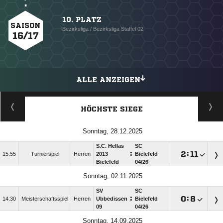
10. PLATZ
SAISON
Bezirksliga / Bezirksliga Staffel 02
16/17
ALLE ANZEIGEN
HÖCHSTE SIEGE
Sonntag, 28.12.2025
S.C. Hellas
SC
:

:

15:55
Turnierspiel
Herren
2013
Bielefeld
Bielefeld
04/​26
Sonntag, 02.11.2025
SV
SC
:

:

14:30
Meisterschaftsspiel
Herren
Ubbedissen
Bielefeld
09
04/​26
Sonntag, 14.09.2025