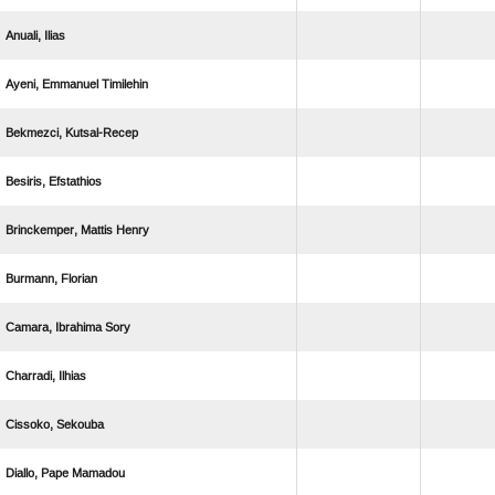
 
  
 
 
  
 
  
 
 
  