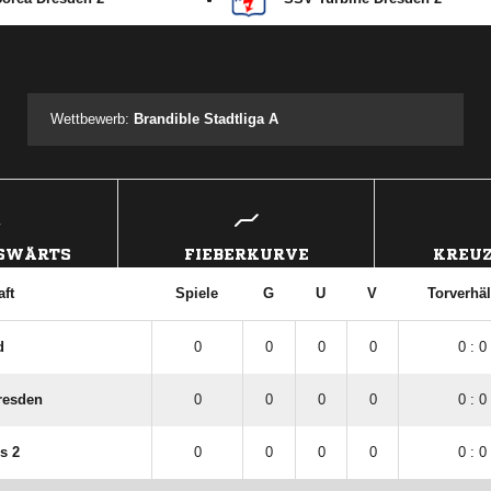
ANZEIGE
Wettbewerb:
Brandible Stadtliga A
USWÄRTS
FIEBERKURVE
KREUZ
ft
Spiele
G
U
V
Torverhäl
d
0
0
0
0
0 : 0
resden
0
0
0
0
0 : 0
s 2
0
0
0
0
0 : 0