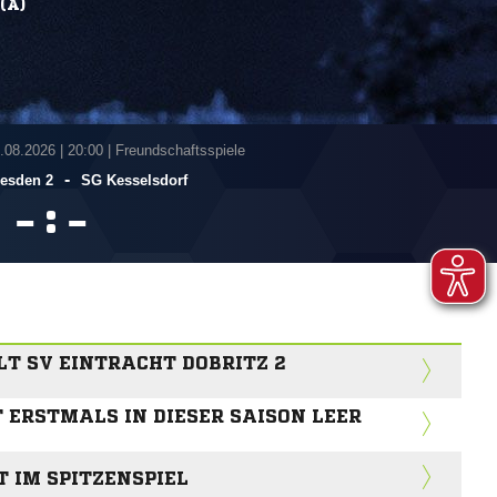
(A)
7.08.2026
|
20:00 | Freundschaftsspiele
-
esden 2
SG Kesselsdorf
:


LT SV EINTRACHT DOBRITZ 2
T ERSTMALS IN DIESER SAISON LEER
T IM SPITZENSPIEL