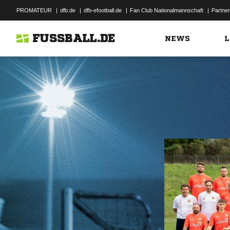
PROMATEUR
|
dfb.de
|
dfb-efootball.de
|
Fan Club Nationalmannschaft
|
Partner
FUSSBALL.DE
NEWS
L