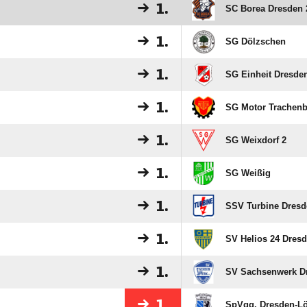
1.
SC Borea Dresden 
1.
SG Dölzschen
1.
SG Einheit Dresden
1.
SG Motor Trachenb
1.
SG Weixdorf 2
1.
SG Weißig
1.
SSV Turbine Dresd
1.
SV Helios 24 Dres
1.
SV Sachsenwerk D
1.
SpVgg. Dresden-Lö