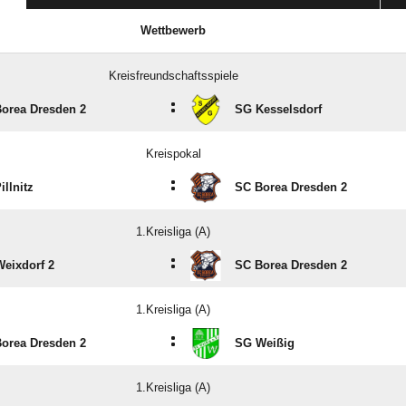
Wettbewerb
Kreisfreundschaftsspiele
:
orea Dresden 2
SG Kesselsdorf
Kreispokal
:
illnitz
SC Borea Dresden 2
1.Kreisliga (A)
:
eixdorf 2
SC Borea Dresden 2
1.Kreisliga (A)
:
orea Dresden 2
SG Weißig
1.Kreisliga (A)