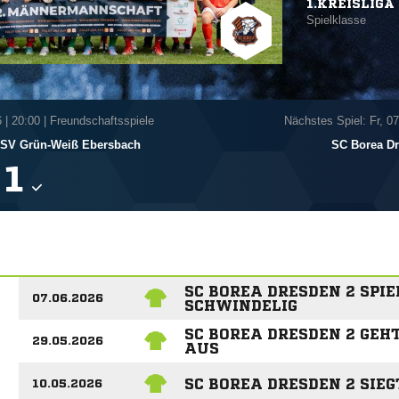
1.KREISLIGA 
Spielklasse
6
|
20:00 | Freundschaftsspiele
Nächstes Spiel: Fr, 0
SV Grün-Weiß Ebersbach
SC Borea Dr

SC BOREA DRESDEN 2 SPIE
07.06.2026
SCHWINDELIG
SC BOREA DRESDEN 2 GEH
29.05.2026
AUS
SC BOREA DRESDEN 2 SIEG
10.05.2026