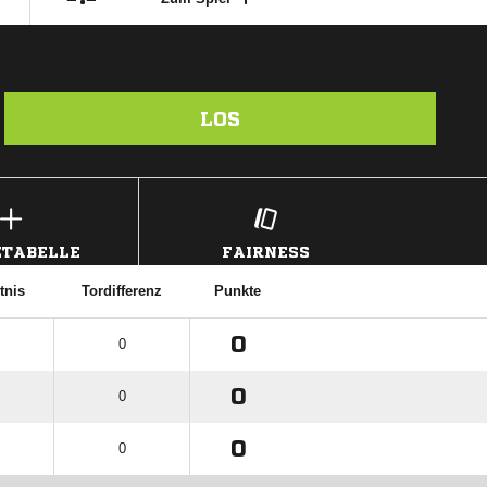
LOS
TABELLE
FAIRNESS
tnis
Tordifferenz
Punkte
0
0
0
0
0
0