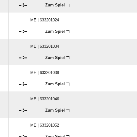

:

Zum Spiel
ME | 633201024

:

Zum Spiel
ME | 633201034

:

Zum Spiel
ME | 633201038

:

Zum Spiel
ME | 633201046

:

Zum Spiel
ME | 633201052

:

Zum Spiel