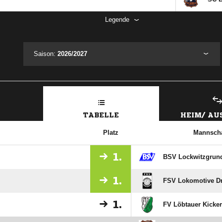
Legende
Saison:
2026/2027
TABELLE
HEIM/ A
Platz
Mannscha
1.
BSV Lockwitzgrun
1.
FSV Lokomotive D
1.
FV Löbtauer Kicker