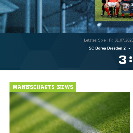
Letztes Spiel: Fr, 31.07.202
-
SC Borea Dresden 2
:

MANNSCHAFTS-NEWS