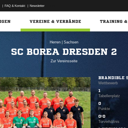
|
FAQ & Kontakt
|
Newsletter
Link
IGEN
VEREINE & VERBÄNDE
TRAINING &
Herren
|
Sachsen
SC BOREA DRESDEN 2
Zur Vereinsseite
BRANDIBLE 
Wettbewerb
1
Tabellenplatz
0
Punkte
0:0
Torverhältnis