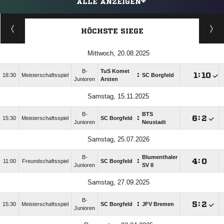
ALLE ANZEIGEN
HÖCHSTE SIEGE
Mittwoch, 20.08.2025
B-
TuS Komet
:

:

18:30
Meisterschaftsspiel
SC Borgfeld
Junioren
Arsten
Samstag, 15.11.2025
B-
BTS
:

:

15:30
Meisterschaftsspiel
SC Borgfeld
Junioren
Neustadt
Samstag, 25.07.2026
B-
Blumenthaler
:

:

11:00
Freundschaftsspiel
SC Borgfeld
Junioren
SV II
Samstag, 27.09.2025
B-
:

:

15:30
Meisterschaftsspiel
SC Borgfeld
JFV Bremen
Junioren