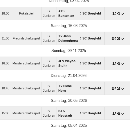
Donnerstag, 03.04.2025
B-
ATS
:

:

18:00
Pokalspiel
SC Borgfeld
Junioren
Buntentor
Samstag, 16.08.2025
B-
TV Jahn
:

:

11:00
Freundschaftsspiel
SC Borgfeld
Junioren
Delmenhorst
Sonntag, 09.11.2025
B-
JFV Weyhe-
:

:

16:00
Meisterschaftsspiel
SC Borgfeld
Junioren
Stuhr
Dienstag, 21.04.2026
B-
TV Eiche
:

:

18:45
Meisterschaftsspiel
SC Borgfeld
Junioren
Horn
Samstag, 30.05.2026
B-
BTS
:

:

15:00
Meisterschaftsspiel
SC Borgfeld
Junioren
Neustadt
Samstag, 05.04.2025