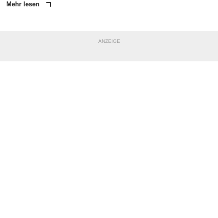
Mehr lesen
ANZEIGE
NACHRICHT SENDEN
* Pflichtfelder