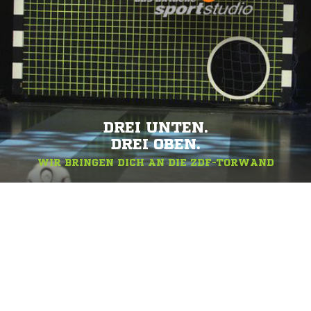
DREI UNTEN.
DREI OBEN.
WIR BRINGEN DICH AN DIE ZDF-TORWAND