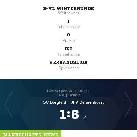
B-VL WINTERRUNDE
Wettbewerb
1
Tabellenplatz
0
Punkte
0:0
Torverhältnis
VERBANDSLIGA
Spielklasse
Letztes Spiel: Sa, 08.08.2026
14:10 | Turniere
SC Borgfeld
-
JFV Delmenhorst

:

MANNSCHAFTS-NEWS