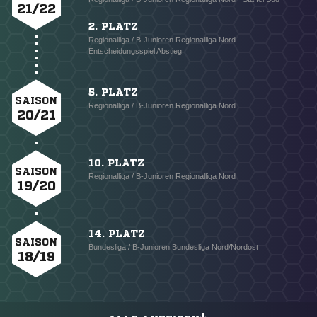
21/22
2. PLATZ
Regionalliga / B-Junioren Regionalliga Nord -
Entscheidungsspiel Abstieg
5. PLATZ
SAISON
Regionalliga / B-Junioren Regionalliga Nord
20/21
10. PLATZ
SAISON
Regionalliga / B-Junioren Regionalliga Nord
19/20
14. PLATZ
SAISON
Bundesliga / B-Junioren Bundesliga Nord/Nordost
18/19