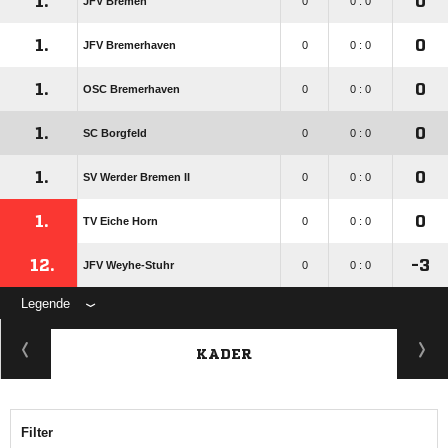
1.
0
JFV Bremen
0
0 : 0
1.
0
JFV Bremerhaven
0
0 : 0
1.
0
OSC Bremerhaven
0
0 : 0
1.
0
SC Borgfeld
0
0 : 0
1.
0
SV Werder Bremen II
0
0 : 0
1.
0
TV Eiche Horn
0
0 : 0
12.
-3
JFV Weyhe-Stuhr
0
0 : 0
Legende
KADER
Filter