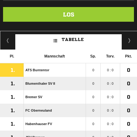
LOS
TABELLE
Pl.
Mannschaft
Sp.
Torv.
Pkt.
1.
0
ATS Buntentor
0
0 : 0
1.
0
Blumenthaler SV II
0
0 : 0
1.
0
Bremer SV
0
0 : 0
1.
0
FC Oberneuland
0
0 : 0
1.
0
Habenhauser FV
0
0 : 0