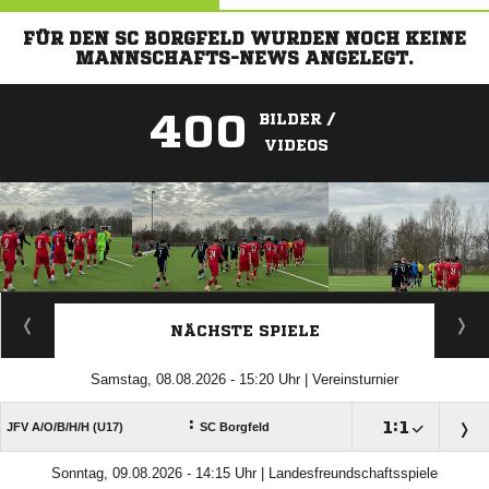
FÜR DEN SC BORGFELD WURDEN NOCH KEINE
MANNSCHAFTS-NEWS ANGELEGT.
400
BILDER /
VIDEOS
ANZEIGE
NÄCHSTE SPIELE
Samstag, 08.08.2026 - 15:20 Uhr | Vereinsturnier
:

:

JFV A/​O/​B/​H/​H (U17)
SC Borgfeld
Sonntag, 09.08.2026 - 14:15 Uhr | Landesfreundschaftsspiele