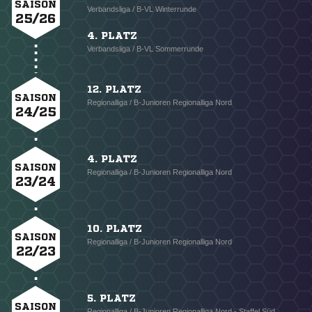
SAISON
Verbandsliga / B-VL Winterrunde
25/26
4. PLATZ
Verbandsliga / B-VL Sommerrunde
12. PLATZ
SAISON
Regionalliga / B-Junioren Regionalliga Nord
24/25
4. PLATZ
SAISON
Regionalliga / B-Junioren Regionalliga Nord
23/24
10. PLATZ
SAISON
Regionalliga / B-Junioren Regionalliga Nord
22/23
5. PLATZ
SAISON
Regionalliga / B-Junioren Regionalliga Nord - Staffel Süd