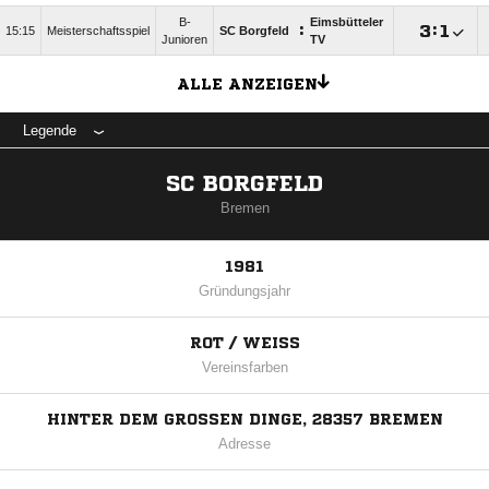
B-
Eimsbütteler
:

:

15:15
Meisterschaftsspiel
SC Borgfeld
Junioren
TV
ALLE ANZEIGEN
Legende
SC BORGFELD
Bremen
1981
Gründungsjahr
ROT / WEISS
Vereinsfarben
HINTER DEM GROSSEN DINGE, 28357 BREMEN
Adresse