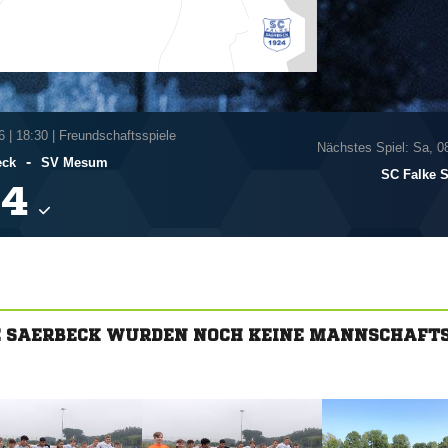
6
|
18:30 | Freundschaftsspiele
Nächstes Spiel: Sa, 0
-
eck
SV Mesum
SC Falke 

E SAERBECK WURDEN NOCH KEINE MANNSCHAFT