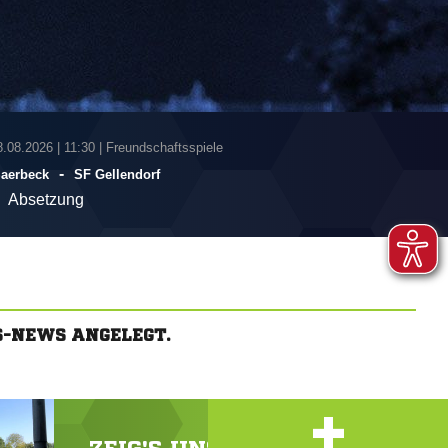
8.08.2026
|
11:30 | Freundschaftsspiele
-
Saerbeck
SF Gellendorf
Absetzung
S-NEWS ANGELEGT.
+