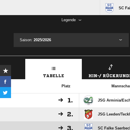
SC Fa
Legende
Saison:
2025/2026
TABELLE
HIN-/ RÜCKRUND
Platz
Mannschaf
1.
JSG Arminia/​Esc
2.
JSG Leeden/​Teck
3.
SC Falke Saerbec