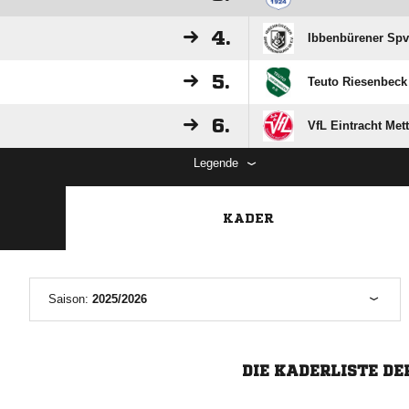
4.
Ibbenbürener Spvg
5.
Teuto Riesenbeck
6.
VfL Eintracht Met
Legende
KADER
Saison:
2025/2026
DIE KADERLISTE DE