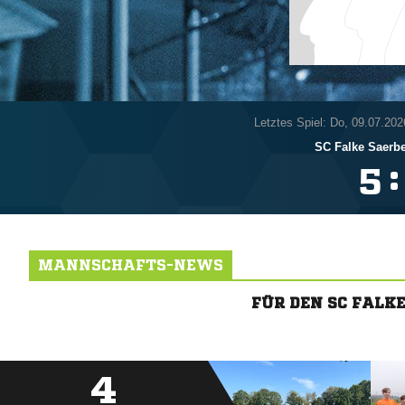
Letztes Spiel: Do, 09.07.202
SC Falke Saerb
:

MANNSCHAFTS-NEWS
FÜR DEN SC FALK
4