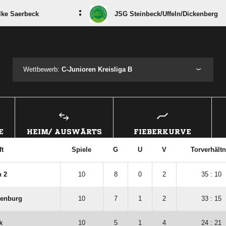
:
lke Saerbeck
JSG Steinbeck/​Uffeln/​Dickenberg
ANZEIGE
Wettbewerb:
C-Junioren Kreisliga B
E
HEIM/ AUSWÄRTS
FIEBERKURVE
t
Spiele
G
U
V
Torverhältn
h 2
10
8
0
2
35 : 10
lenburg
10
7
1
2
33 : 15
k
10
5
1
4
24 : 21