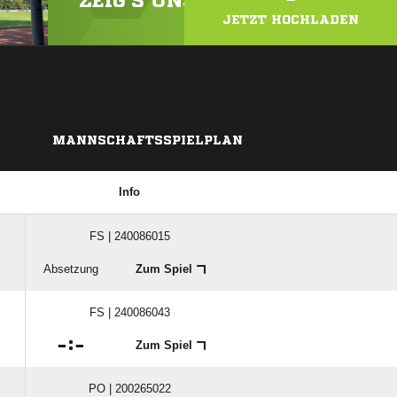
ZEIG'S UNS! LADE DEIN VIDEO
JETZT HOCHLADEN
MANNSCHAFTSSPIELPLAN
Info
FS | 240086015
Absetzung
Zum Spiel
FS | 240086043

:

Zum Spiel
PO | 200265022