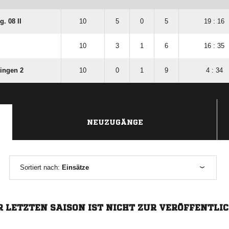
. 08 II
10
5
0
5
19 : 16
10
3
1
6
16 : 35
tingen 2
10
0
1
9
4 : 34
NEUZUGÄNGE
Sortiert nach:
Einsätze
R LETZTEN SAISON IST NICHT ZUR VERÖFFENTLI