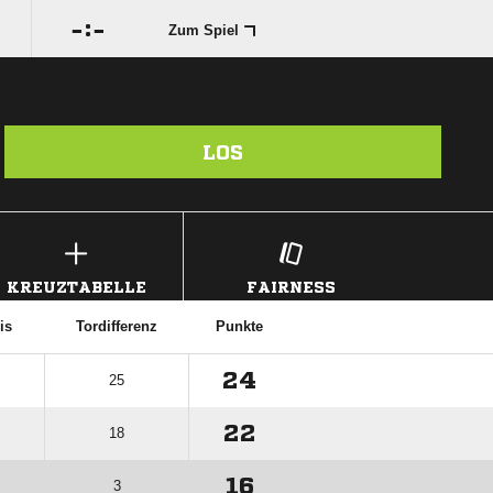

:

Zum Spiel
LOS
KREUZTABELLE
FAIRNESS
is
Tordifferenz
Punkte
24
25
22
18
16
3