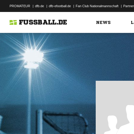
PROMATEUR
|
dfb.de
|
dfb-efootball.de
|
Fan Club Nationalmannschaft
|
Partner
FUSSBALL.DE
NEWS
L