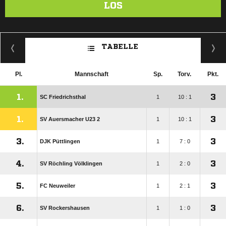
LOS
TABELLE
Pl.
Mannschaft
Sp.
Torv.
Pkt.
1.
3
SC Friedrichsthal
1
10 : 1
1.
3
SV Auersmacher U23 2
1
10 : 1
3.
3
DJK Püttlingen
1
7 : 0
4.
3
SV Röchling Völklingen
1
2 : 0
5.
3
FC Neuweiler
1
2 : 1
6.
3
SV Rockershausen
1
1 : 0