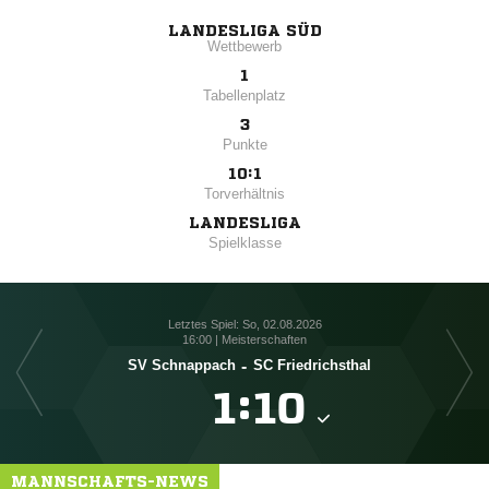
LANDESLIGA SÜD
Wettbewerb
1
Tabellenplatz
3
Punkte
10:1
Torverhältnis
LANDESLIGA
Spielklasse
Letztes Spiel: So, 02.08.2026
16:00 | Meisterschaften
SV Schnappach
-
SC Friedrichsthal

:

MANNSCHAFTS-NEWS