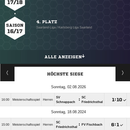
17/18
4. PLATZ
SAISON
Saarland-Liga / Karlsberg Liga Saarland
16/17
ALLE ANZEIGEN
HÖCHSTE SIEGE
Sonntag, 02.08.2026
SV
SC
:

:

16:00
Meisterschaftsspiel
Herren
Schnappach
Friedrichsthal
Sonntag, 18.08.2024
SC
:

:

15:00
Meisterschaftsspiel
Herren
FV Fischbach
Friedrichsthal