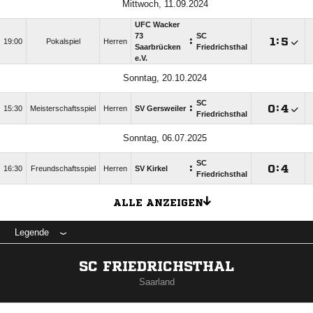
Mittwoch, 11.09.2024
UFC Wacker
73
SC
:

:

19:00
Pokalspiel
Herren
Saarbrücken
Friedrichsthal
e.V.
Sonntag, 20.10.2024
SC
:

:

15:30
Meisterschaftsspiel
Herren
SV Gersweiler
Friedrichsthal
Sonntag, 06.07.2025
SC
:

:

16:30
Freundschaftsspiel
Herren
SV Kirkel
Friedrichsthal
ALLE ANZEIGEN
Legende
SC FRIEDRICHSTHAL
Saarland