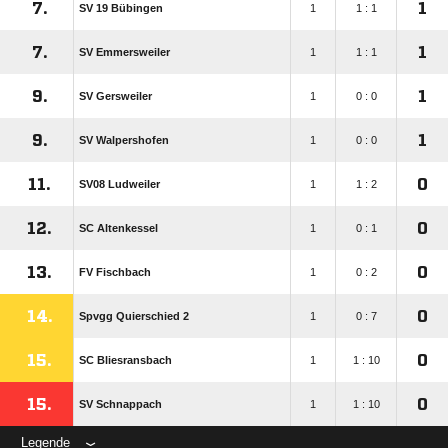
7.
1
SV 19 Bübingen
1
1 : 1
7.
1
SV Emmersweiler
1
1 : 1
9.
1
SV Gersweiler
1
0 : 0
9.
1
SV Walpershofen
1
0 : 0
11.
0
SV08 Ludweiler
1
1 : 2
12.
0
SC Altenkessel
1
0 : 1
13.
0
FV Fischbach
1
0 : 2
14.
0
Spvgg Quierschied 2
1
0 : 7
15.
0
SC Bliesransbach
1
1 : 10
15.
0
SV Schnappach
1
1 : 10
Legende