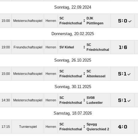
Sonntag, 22.09.2024
SC
DJK
:

:

15:00
Meisterschaftsspiel
Herren
Friedrichsthal
Püttlingen
Donnerstag, 20.02.2025
SC
:

:

19:00
Freundschaftsspiel
Herren
SV Kirkel
Friedrichsthal
Sonntag, 26.10.2025
SC
SC
:

:

15:00
Meisterschaftsspiel
Herren
Friedrichsthal
Altenkessel
Sonntag, 30.11.2025
SC
SV08
:

:

14:30
Meisterschaftsspiel
Herren
Friedrichsthal
Ludweiler
Samstag, 18.07.2026
SC
Spvgg
:

:

17:15
Turnierspiel
Herren
Friedrichsthal
Quierschied 2