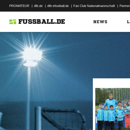
PROMATEUR
|
dfb.de
|
dfb-efootball.de
|
Fan Club Nationalmannschaft
|
Partner
FUSSBALL.DE
NEWS
L