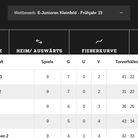
Wettbewerb:
E-Junioren Kleinfeld - Frühjahr 15
E
HEIM/ AUSWÄRTS
FIEBERKURVE
ft
Spiele
G
U
V
Torverhältn
3
9
7
0
2
41 : 22
2
9
7
0
2
31 : 22
9
6
0
3
36 : 26
9
5
0
4
43 : 34
en 2
9
4
1
4
42 : 33