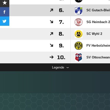
6.
SC Gutach-Blei
7.
SG Heimbach 2
8.
SC Wyhl 2
9.
FV Herbolzhei
10.
SV Ottoschwan
Legende