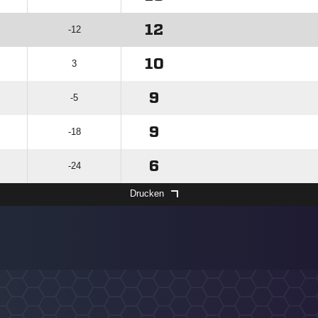
12
-12
10
3
9
-5
9
-18
6
-24
Drucken