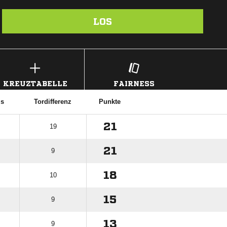
LOS
KREUZTABELLE
FAIRNESS
is
Tordifferenz
Punkte
21
19
21
9
18
10
15
9
13
9