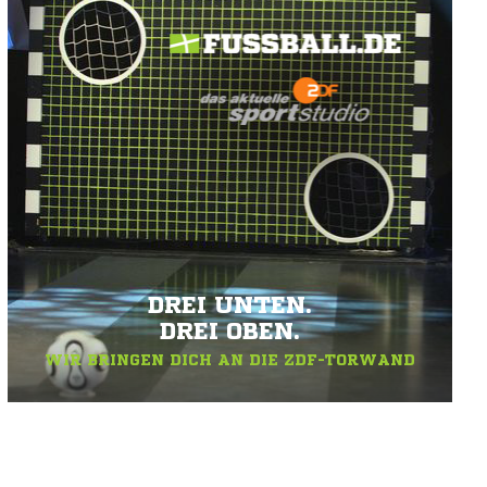
DREI UNTEN.
DREI OBEN.
WIR BRINGEN DICH AN DIE ZDF-TORWAND