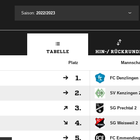
Saison:
2022/2023
TABELLE
HIN-/ RÜCKRUND
Platz
Mannscha
1.
FC Denzlingen 
2.
SV Kenzingen 
3.
SG Prechtal 2
4.
SG Weisweil 2
5.
FC Emmending