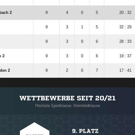
bach 2
9
4
0
5
20 : 32
9
3
1
5
32 : 29
9
3
0
6
28 : 33
m 2
9
3
0
6
19 : 37
den 2
9
2
0
7
17 : 41
WETTBEWERBE SEIT 20/21
Höchste Spielklasse: Kleinfeldklasse
9. PLATZ