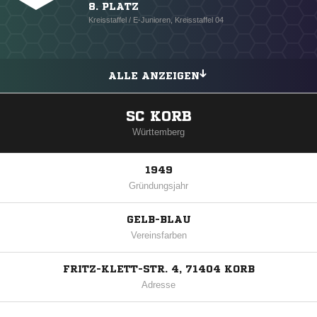
8. PLATZ
Kreisstaffel / E-Junioren, Kreisstaffel 04
ALLE ANZEIGEN
SC KORB
Württemberg
1949
Gründungsjahr
GELB-BLAU
Vereinsfarben
FRITZ-KLETT-STR. 4, 71404 KORB
Adresse