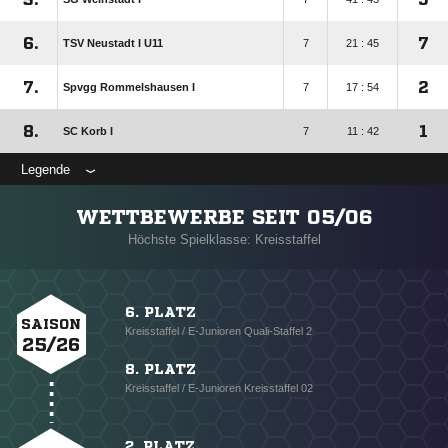
6.
7
TSV Neustadt I U11
7
21 : 45
7.
2
Spvgg Rommelshausen I
7
17 : 54
8.
1
SC Korb I
7
11 : 42
Legende
WETTBEWERBE SEIT 05/06
Höchste Spielklasse: Kreisstaffel
6. PLATZ
SAISON
Kreisstaffel / E-Junioren Quali-Staffel 2
25/26
8. PLATZ
Kreisstaffel / E-Junioren Kreisstaffel 02
2. PLATZ