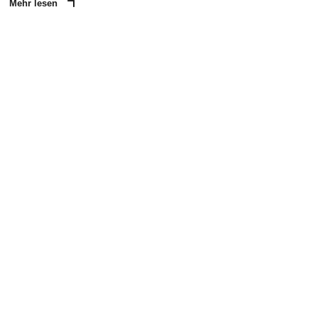
Mehr lesen
ANZEIGE
NACHRICHT SENDEN
* Pflichtfelder