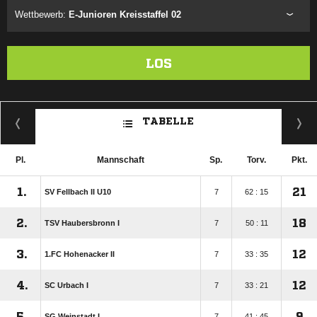
Wettbewerb:
E-Junioren Kreisstaffel 02
LOS
TABELLE
Pl.
Mannschaft
Sp.
Torv.
Pkt.
1.
21
SV Fellbach II U10
7
62 : 15
2.
18
TSV Haubersbronn I
7
50 : 11
3.
12
1.FC Hohenacker II
7
33 : 35
4.
12
SC Urbach I
7
33 : 21
5.
9
SG Weinstadt I
7
41 : 45