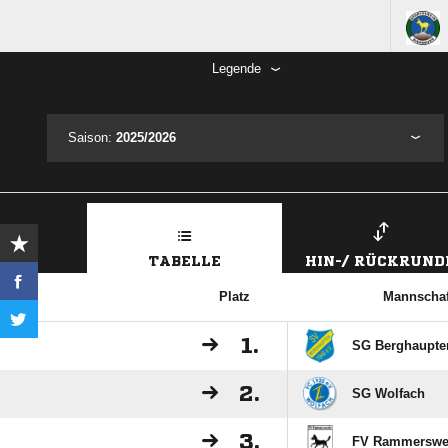
Legende
Saison:
2025/2026
TABELLE
HIN-/ RÜCKRUND
Platz
Mannschaf
1.
SG Berghaupte
2.
SG Wolfach
3.
FV Rammerswe