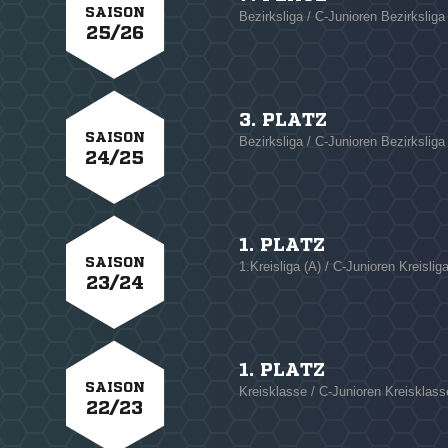
SAISON
Bezirksliga / C-Junioren Bezirksliga
25/26
3. PLATZ
SAISON
Bezirksliga / C-Junioren Bezirksliga
24/25
1. PLATZ
SAISON
1.Kreisliga (A) / C-Junioren Kreislig
23/24
1. PLATZ
SAISON
Kreisklasse / C-Junioren Kreisklass
22/23