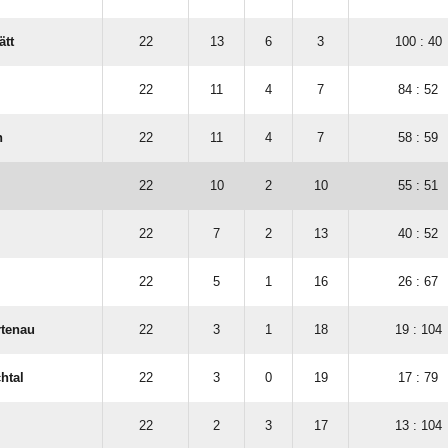
ätt
22
13
6
3
100 : 40
22
11
4
7
84 : 52
h
22
11
4
7
58 : 59
22
10
2
10
55 : 51
22
7
2
13
40 : 52
22
5
1
16
26 : 67
rtenau
22
3
1
18
19 : 104
htal
22
3
0
19
17 : 79
22
2
3
17
13 : 104