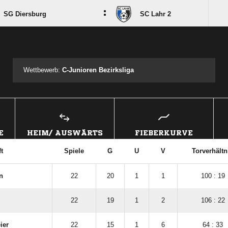
:
SG Diersburg
SC Lahr 2
ANZEIGE
Wettbewerb:
C-Junioren Bezirksliga
E
HEIM/ AUSWÄRTS
FIEBERKURVE
t
Spiele
G
U
V
Torverhältn
n
22
20
1
1
100 : 19
22
19
1
2
106 : 22
ier
22
15
1
6
64 : 33