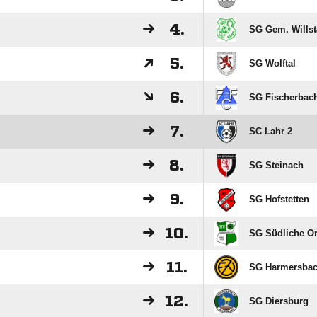
4.
SG Gem. Willst
5.
SG Wolftal
6.
SG Fischerbac
7.
SC Lahr 2
8.
SG Steinach
9.
SG Hofstetten
10.
SG Südliche O
11.
SG Harmersbac
12.
SG Diersburg