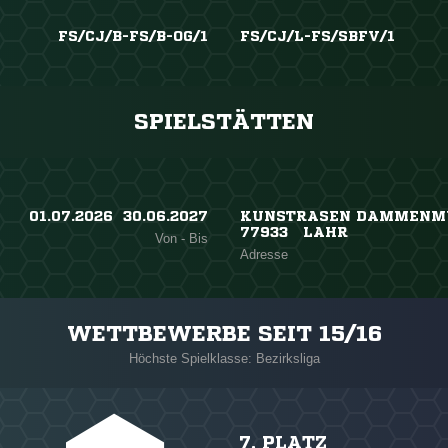
FS/CJ/B-FS/B-OG/1
FS/CJ/L-FS/SBFV/1
SPIELSTÄTTEN
01.07.2026 ​ 30.06.2027
KUNSTRASEN DAMMENMÜ
77933 LAHR
Von - Bis
Adresse
WETTBEWERBE SEIT 15/16
Höchste Spielklasse: Bezirksliga
7. PLATZ