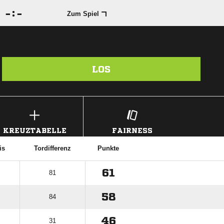

:

Zum Spiel
LOS
KREUZTABELLE
FAIRNESS
is
Tordifferenz
Punkte
61
81
58
84
46
31