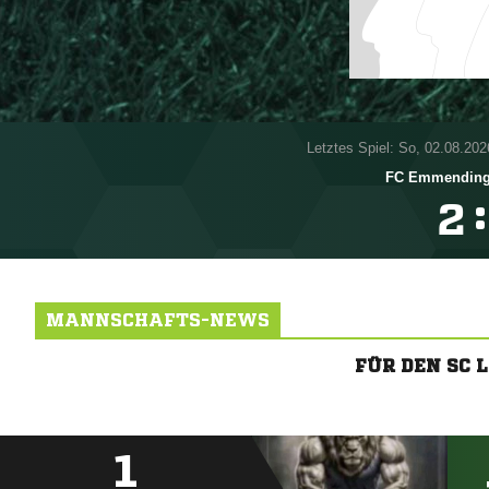
Letztes Spiel: So, 02.08.202
FC Emmendin
:

MANNSCHAFTS-NEWS
FÜR DEN SC 
1