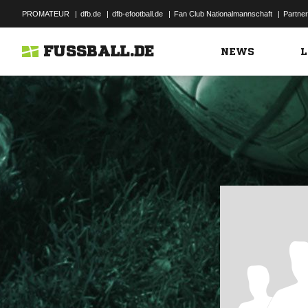
PROMATEUR
|
dfb.de
|
dfb-efootball.de
|
Fan Club Nationalmannschaft
|
Partner
FUSSBALL.DE
NEWS
L