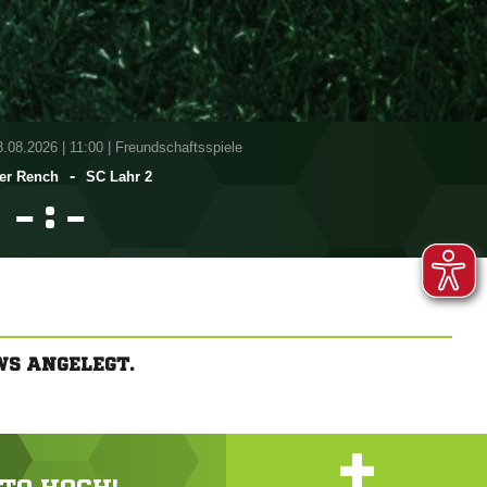
8.08.2026
|
11:00 | Freundschaftsspiele
-
er Rench
SC Lahr 2
:


WS ANGELEGT.
+