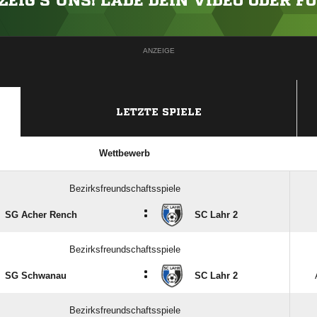
ZEIG'S UNS! LADE DEIN VIDEO ODER F
ANZEIGE
LETZTE SPIELE
Wettbewerb
Bezirksfreundschaftsspiele
:
SG Acher Rench
SC Lahr 2
Bezirksfreundschaftsspiele
:
SG Schwanau
SC Lahr 2
Bezirksfreundschaftsspiele