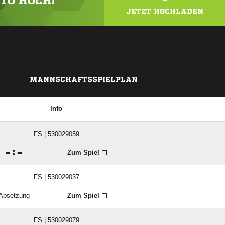
OTO HOCH!
JETZT HOCHLADEN
MANNSCHAFTSSPIELPLAN
Info
FS | 530029059

:

Zum Spiel
FS | 530029037
Absetzung
Zum Spiel
FS | 530029079