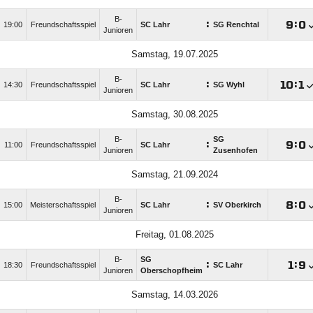
B-
:

:

19:00
Freundschaftsspiel
SC Lahr
SG Renchtal
Junioren
Samstag, 19.07.2025
B-
:

:

14:30
Freundschaftsspiel
SC Lahr
SG Wyhl
Junioren
Samstag, 30.08.2025
B-
SG
:

:

11:00
Freundschaftsspiel
SC Lahr
Junioren
Zusenhofen
Samstag, 21.09.2024
B-
:

:

15:00
Meisterschaftsspiel
SC Lahr
SV Oberkirch
Junioren
Freitag, 01.08.2025
B-
SG
:

:

18:30
Freundschaftsspiel
SC Lahr
Junioren
Oberschopfheim
Samstag, 14.03.2026