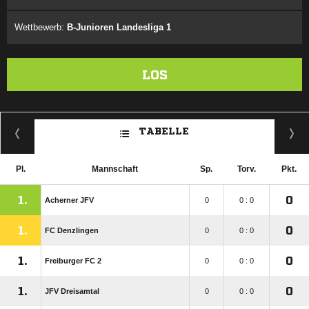
Wettbewerb:
B-Junioren Landesliga 1
LOS
TABELLE
Pl.
Mannschaft
Sp.
Torv.
Pkt.
1.
0
Acherner JFV
0
0 : 0
1.
0
FC Denzlingen
0
0 : 0
1.
0
Freiburger FC 2
0
0 : 0
1.
0
JFV Dreisamtal
0
0 : 0