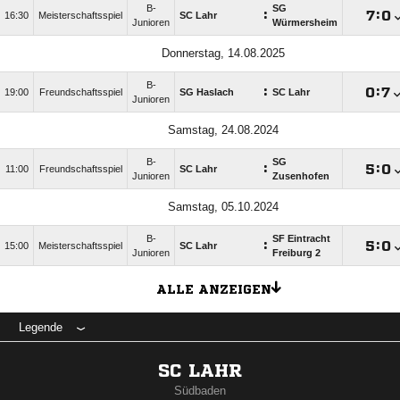
B-
SG
:

:

16:30
Meisterschaftsspiel
SC Lahr
Junioren
Würmersheim
Donnerstag, 14.08.2025
B-
:

:

19:00
Freundschaftsspiel
SG Haslach
SC Lahr
Junioren
Samstag, 24.08.2024
B-
SG
:

:

11:00
Freundschaftsspiel
SC Lahr
Junioren
Zusenhofen
Samstag, 05.10.2024
B-
SF Eintracht
:

:

15:00
Meisterschaftsspiel
SC Lahr
Junioren
Freiburg 2
ALLE ANZEIGEN
Legende
SC LAHR
Südbaden