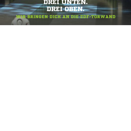
DREI UNTEN.
DREI OBEN.
WIR BRINGEN DICH AN DIE ZDF-TORWAND