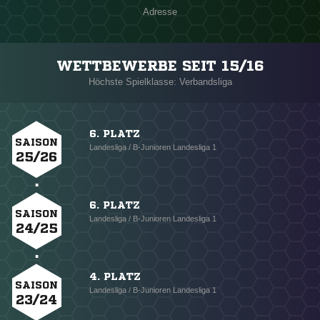
Adresse
WETTBEWERBE SEIT 15/16
Höchste Spielklasse: Verbandsliga
6. PLATZ
SAISON
Landesliga / B-Junioren Landesliga 1
25/26
6. PLATZ
SAISON
Landesliga / B-Junioren Landesliga 1
24/25
4. PLATZ
SAISON
Landesliga / B-Junioren Landesliga 1
23/24