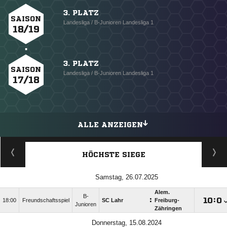
3. PLATZ
SAISON
Landesliga / B-Junioren Landesliga 1
18/19
3. PLATZ
SAISON
Landesliga / B-Junioren Landesliga 1
17/18
ALLE ANZEIGEN
HÖCHSTE SIEGE
Samstag, 26.07.2025
Alem.
B-
:

:

18:00
Freundschaftsspiel
SC Lahr
Freiburg-
Junioren
Zähringen
Donnerstag, 15.08.2024