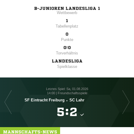
B-JUNIOREN LANDESLIGA 1
Wettbewerb
1
Tabellenplatz
0
Punkte
0:0
Torverhältnis
LANDESLIGA
Spielklasse
Letztes Spiel: Sa, 01.08.2026
14:00 | Freundschaftsspiele
SF Eintracht Freiburg
-
SC Lahr

:

MANNSCHAFTS-NEWS