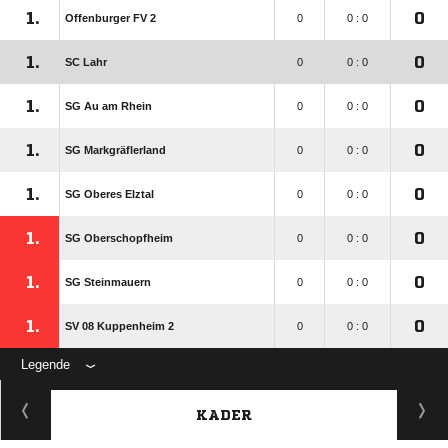
1.
0
Offenburger FV 2
0
0 : 0
1.
0
SC Lahr
0
0 : 0
1.
0
SG Au am Rhein
0
0 : 0
1.
0
SG Markgräflerland
0
0 : 0
1.
0
SG Oberes Elztal
0
0 : 0
1.
0
SG Oberschopfheim
0
0 : 0
1.
0
SG Steinmauern
0
0 : 0
1.
0
SV 08 Kuppenheim 2
0
0 : 0
Legende
KADER