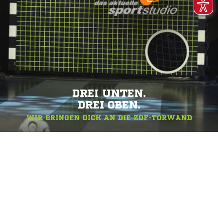
DREI UNTEN.
DREI OBEN.
WIR BRINGEN DICH AN DIE ZDF-TORWAND