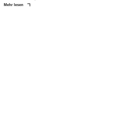
Mehr lesen
ANZEIGE
NACHRICHT SENDEN
* Pflichtfelder