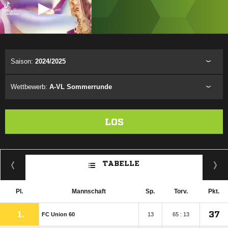
ANZEIGE
Saison:
2024/2025
Wettbewerb:
A-VL Sommerrunde
LOS
TABELLE
Pl.
Mannschaft
Sp.
Torv.
Pkt.
1.
37
FC Union 60
13
65 : 13