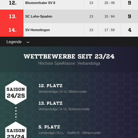
12.
9
Blumenthaler SV II
13
20 : 49
13.
9
SC Lehe-Spaden
13
15 : 64
14.
4
SV Hemelingen
13
17 : 59
Legende
WETTBEWERBE SEIT 23/24
Höchste Spielklasse: Verbandsliga
12. PLATZ
SAISON
Verbandsliga / A-VL Winterrunde
24/25
13. PLATZ
Verbandsliga / A-VL Sommerrunde
5. PLATZ
SAISON
Landesliga / A-LL - Staffel B - Winterrunde
23/24