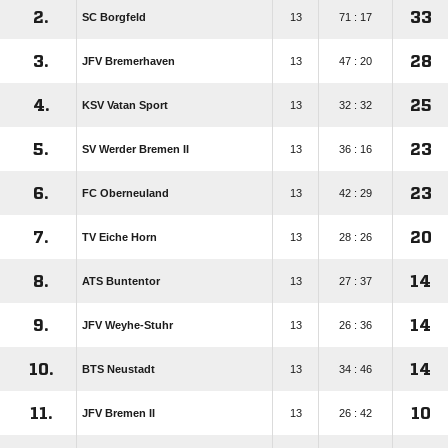
2.
33
SC Borgfeld
13
71 : 17
3.
28
JFV Bremerhaven
13
47 : 20
4.
25
KSV Vatan Sport
13
32 : 32
5.
23
SV Werder Bremen II
13
36 : 16
6.
23
FC Oberneuland
13
42 : 29
7.
20
TV Eiche Horn
13
28 : 26
8.
14
ATS Buntentor
13
27 : 37
9.
14
JFV Weyhe-Stuhr
13
26 : 36
10.
14
BTS Neustadt
13
34 : 46
11.
10
JFV Bremen II
13
26 : 42