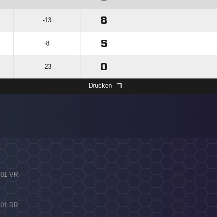
8
-13
5
-8
0
-23
Drucken
a 01 VR
a 01 RR