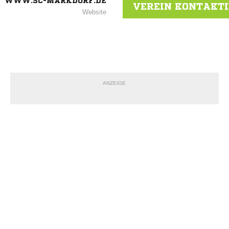
WWW.SC-MARKDORF.DE
VEREIN KONTAKT
Website
ANZEIGE
NACHRICHT SENDE
* Pflichtfelder