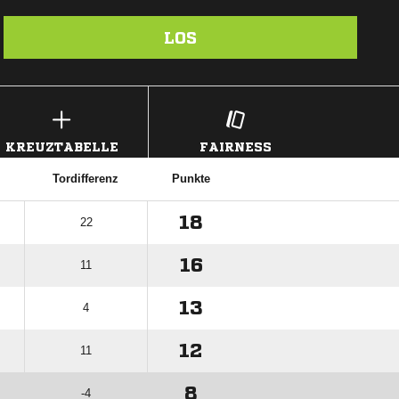
LOS
KREUZTABELLE
FAIRNESS
Tordifferenz
Punkte
18
22
16
11
13
4
12
11
8
-4