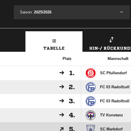
Saison:
2025/2026
TABELLE
HIN-/ RÜCKRUND
Platz
Mannschaft
1.
SC Pfullendorf
2.
FC 03 Radolfzell
3.
FC 03 Radolfzell 
4.
TV Konstanz
5.
SC Markdorf