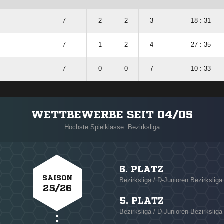
7
2
2
3
18 : 31
7
1
2
4
27 : 35
7
0
0
7
10 : 33
WETTBEWERBE SEIT 04/05
Höchste Spielklasse: Bezirksliga
6. PLATZ
SAISON
Bezirksliga / D-Junioren Bezirkslig
25/26
5. PLATZ
Bezirksliga / D-Junioren Bezirkslig