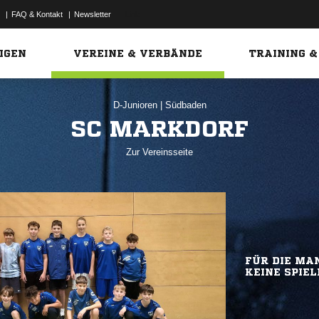
|
FAQ & Kontakt
|
Newsletter
Link
IGEN
VEREINE & VERBÄNDE
TRAINING &
D-Junioren
|
Südbaden
SC MARKDORF
Zur Vereinsseite
FÜR DIE MAN
KEINE SPIEL