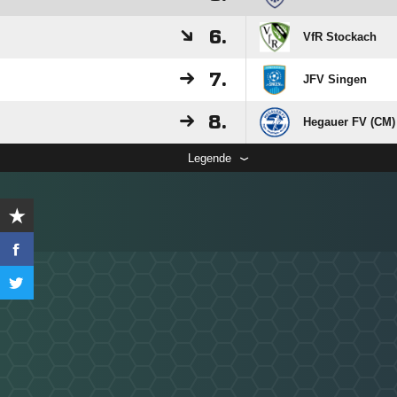
6.
VfR Stockach
7.
JFV Singen
8.
Hegauer FV (CM)
Legende