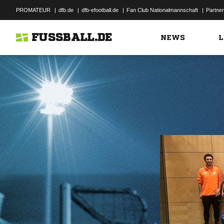
PROMATEUR
|
dfb.de
|
dfb-efootball.de
|
Fan Club Nationalmannschaft
|
Partner
FUSSBALL.DE
NEWS
L