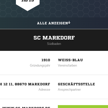
ALLE ANZEIGEN
SC MARKDORF
Südbaden
1910
WEISS-BLAU
Gründungsjahr
Vereinsfarben
H 12 11, 88670 MARKDORF
GESCHÄFTSSTELLE
Adresse
Ansprechpartner