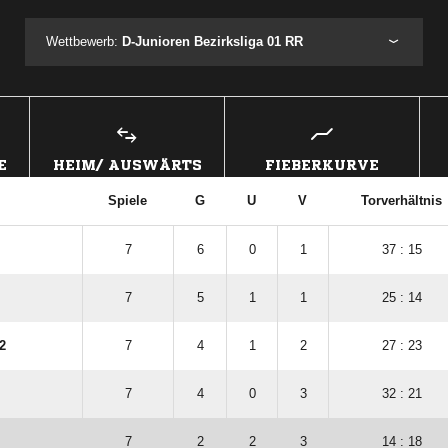
Wettbewerb:
D-Junioren Bezirksliga 01 RR
E
HEIM/ AUSWÄRTS
FIEBERKURVE
Spiele
G
U
V
Torverhältnis
7
6
0
1
37 : 15
7
5
1
1
25 : 14
2
7
4
1
2
27 : 23
7
4
0
3
32 : 21
7
2
2
3
14 : 18