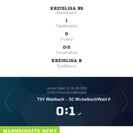
KREISLIGA B5
Wettbewerb
1
Tabellenplatz
0
Punkte
0:0
Torverhältnis
KREISLIGA B
Spielklasse
Letztes Spiel: Di, 04.08.2026
19:00 | Freundschaftsspiele
TSV Waldbach
-
SC Michelbach/​Wald II

:

MANNSCHAFTS-NEWS