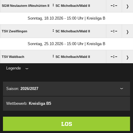
:

:

SGM Neulautern I/​Neuhütten II
SC Michelbach/​Wald II
Sonntag, 18.10.2026 - 15:00 Uhr | Kreisliga B
:

:

TSV Zweiflingen
SC Michelbach/​Wald II
Sonntag, 25.10.2026 - 15:00 Uhr | Kreisliga B
:

:

TSV Waldbach
SC Michelbach/​Wald II
Legende
ANZEIGE
Saison:
2026/2027
Wettbewerb:
Kreisliga B5
LOS