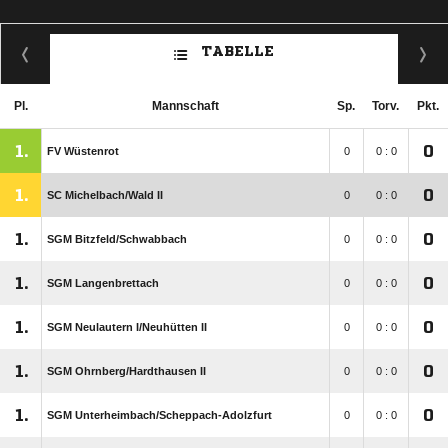
TABELLE
Pl.
Mannschaft
Sp.
Torv.
Pkt.
1.
0
FV Wüstenrot
0
0 : 0
1.
0
SC Michelbach/​Wald II
0
0 : 0
1.
0
SGM Bitzfeld/​Schwabbach
0
0 : 0
1.
0
SGM Langenbrettach
0
0 : 0
1.
0
SGM Neulautern I/​Neuhütten II
0
0 : 0
1.
0
SGM Ohrnberg/​Hardthausen II
0
0 : 0
1.
0
SGM Unterheimbach/​Scheppach-Adolzfurt
0
0 : 0