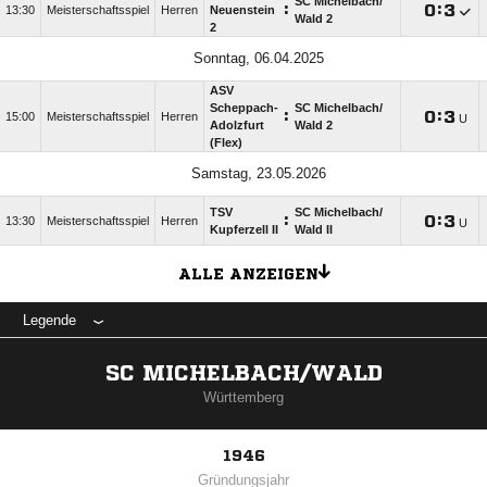
SC Michelbach/​
:

:

13:30
Meisterschaftsspiel
Herren
Neuenstein
Wald 2
2
Sonntag, 06.04.2025
ASV
Scheppach-
SC Michelbach/​
:

:

15:00
Meisterschaftsspiel
Herren
U
Adolzfurt
Wald 2
(Flex)
Samstag, 23.05.2026
TSV
SC Michelbach/​
:

:

13:30
Meisterschaftsspiel
Herren
U
Kupferzell II
Wald II
ALLE ANZEIGEN
Legende
SC MICHELBACH/WALD
Württemberg
1946
Gründungsjahr