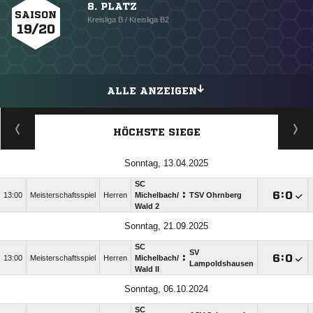
8. PLATZ
SAISON
Kreisliga B / Kreisliga B2
19/20
ALLE ANZEIGEN
HÖCHSTE SIEGE
Sonntag, 13.04.2025
SC
:

:

13:00
Meisterschaftsspiel
Herren
Michelbach/​
TSV Ohrnberg
Wald 2
Sonntag, 21.09.2025
SC
SV
:

:

13:00
Meisterschaftsspiel
Herren
Michelbach/​
Lampoldshausen
Wald II
Sonntag, 06.10.2024
SC