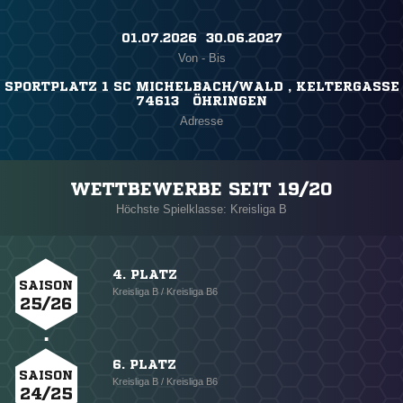
01.07.2026 ​ 30.06.2027
Von - Bis
SPORTPLATZ 1 SC MICHELBACH/WALD , KELTERGASSE
74613 ÖHRINGEN
Adresse
WETTBEWERBE SEIT 19/20
Höchste Spielklasse: Kreisliga B
4. PLATZ
SAISON
Kreisliga B / Kreisliga B6
25/26
6. PLATZ
SAISON
Kreisliga B / Kreisliga B6
24/25