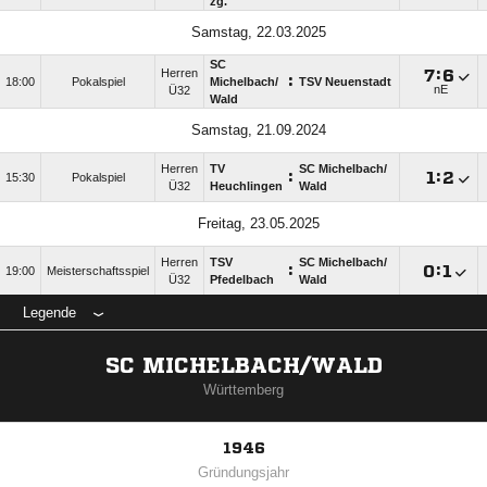
zg.
Samstag, 22.03.2025
SC
Herren

:

:
18:00
Pokalspiel
Michelbach/​
TSV Neuenstadt
nE
Ü32
Wald
Samstag, 21.09.2024
Herren
TV
SC Michelbach/​
:

:

15:30
Pokalspiel
Ü32
Heuchlingen
Wald
Freitag, 23.05.2025
Herren
TSV
SC Michelbach/​
:

:

19:00
Meisterschaftsspiel
Ü32
Pfedelbach
Wald
Legende
SC MICHELBACH/WALD
Württemberg
1946
Gründungsjahr