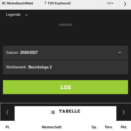
:

:

SC Michelbach/​Wald
TSV Kupferzell
Legende
ANZEIGE
Saison:
2026/2027
Wettbewerb:
Bezirksliga 2
LOS
TABELLE
Pl.
Mannschaft
Sp.
Torv.
Pkt.