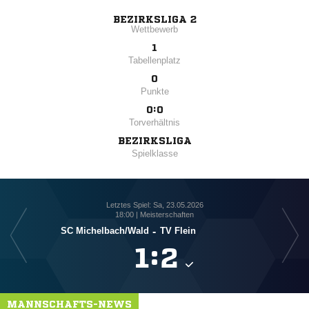
BEZIRKSLIGA 2
Wettbewerb
1
Tabellenplatz
0
Punkte
0:0
Torverhältnis
BEZIRKSLIGA
Spielklasse
Letztes Spiel: Sa, 23.05.2026
18:00 | Meisterschaften
SC Michelbach/​Wald
-
TV Flein

:

MANNSCHAFTS-NEWS