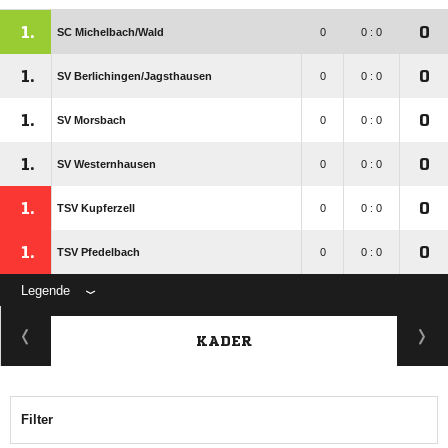
1.
0
SC Michelbach/​Wald
0
0 : 0
1.
0
SV Berlichingen/​Jagsthausen
0
0 : 0
1.
0
SV Morsbach
0
0 : 0
1.
0
SV Westernhausen
0
0 : 0
1.
0
TSV Kupferzell
0
0 : 0
1.
0
TSV Pfedelbach
0
0 : 0
Legende
KADER
Filter