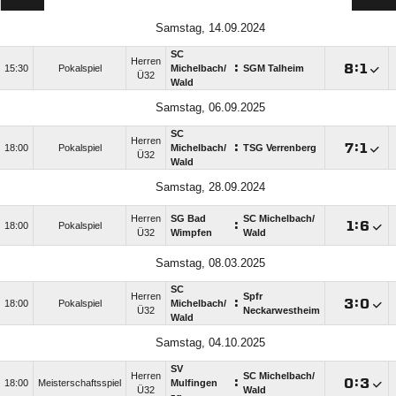
Samstag, 14.09.2024
SC
Herren
:

:

15:30
Pokalspiel
Michelbach/​
SGM Talheim
Ü32
Wald
Samstag, 06.09.2025
SC
Herren
:

:

18:00
Pokalspiel
Michelbach/​
TSG Verrenberg
Ü32
Wald
Samstag, 28.09.2024
Herren
SG Bad
SC Michelbach/​
:

:

18:00
Pokalspiel
Ü32
Wimpfen
Wald
Samstag, 08.03.2025
SC
Herren
Spfr
:

:

18:00
Pokalspiel
Michelbach/​
Ü32
Neckarwestheim
Wald
Samstag, 04.10.2025
SV
Herren
SC Michelbach/​
:

:

18:00
Meisterschaftsspiel
Mulfingen
Ü32
Wald