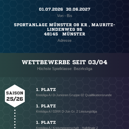
01.07.2026 ​ 30.06.2027
Von - Bis
SPORTANLAGE MÜNSTER 08 KR , MAURITZ-
LINDENWEG 95
48145 MÜNSTER
Adresse
WETTBEWERBE SEIT 03/04
Höchste Spielklasse: Bezirksliga
1. PLATZ
SAISON
Kreisliga A / D-Junioren Gruppe 02 Qualifikationsrunde
25/26
1. PLATZ
Kreisliga A / 02RR D-Jun Gr. 2 Leistungsliga
1. PLATZ
Kreisliga A / Kreismeisterschaft - Halbfinale 2