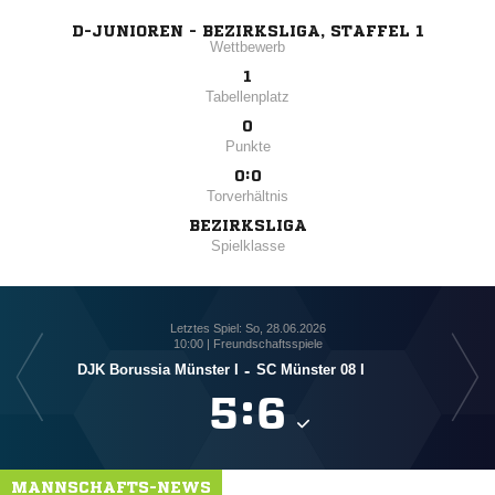
D-JUNIOREN - BEZIRKSLIGA, STAFFEL 1
Wettbewerb
1
Tabellenplatz
0
Punkte
0:0
Torverhältnis
BEZIRKSLIGA
Spielklasse
Letztes Spiel: So, 28.06.2026
10:00 | Freundschaftsspiele
DJK Borussia Münster I
-
SC Münster 08 I

:

MANNSCHAFTS-NEWS