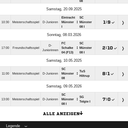
08
Samstag, 20.09.2025
Eintracht
SC
:

:

10:30
Meisterschaftsspiel
D-Junioren
Münster
Münster
I
08 I
Sonntag, 08.03.2026
FC
SC
D-
:

:

17:00
Freundschaftsspiel
Schalke
Münster
Juniorinnen
04 (F13)
08 I
Samstag, 10.05.2025
SC
TuS
:

:

11:00
Meisterschaftsspiel
D-Junioren
Münster
Hiltrup
08
Samstag, 09.05.2026
SC
SG
:

:

13:00
Meisterschaftsspiel
D-Junioren
Münster
Telgte I
08 I
ALLE ANZEIGEN
Legende