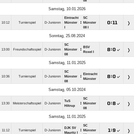
08
Samstag, 10.01.2026
Eintracht
SC
:

:

10:12
Turnierspiel
D-Junioren
Münster
Münster
I
08 I
Sonntag, 25.08.2024
SC
BSV
:

:

13:00
Freundschaftsspiel
D-Junioren
Münster
Roxel I
08
Samstag, 11.01.2025
SC
Eintracht
:

:

10:36
Turnierspiel
D-Junioren
Münster
Münster
08
Samstag, 05.10.2024
SC
TuS
:

:

13:30
Meisterschaftsspiel
D-Junioren
Münster
Hiltrup
08
Samstag, 11.01.2025
SC
DJK SV
:

:

11:12
Turnierspiel
D-Junioren
Münster
Mauritz I