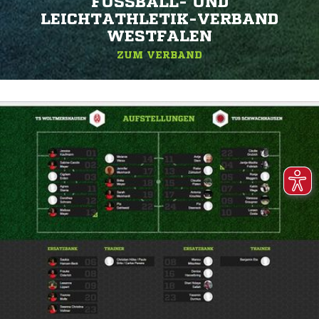
FUSSBALL- UND L
EICHTATHLETIK-VERBAND W
ESTFALEN
ZUM VERBAND