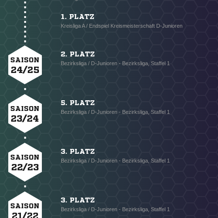
1. PLATZ
Kreisliga A / Endspiel Kreismeisterschaft D-Junioren
2. PLATZ
SAISON
Bezirksliga / D-Junioren - Bezirksliga, Staffel 1
24/25
5. PLATZ
SAISON
Bezirksliga / D-Junioren - Bezirksliga, Staffel 1
23/24
3. PLATZ
SAISON
Bezirksliga / D-Junioren - Bezirksliga, Staffel 1
22/23
3. PLATZ
SAISON
Bezirksliga / D-Junioren - Bezirksliga, Staffel 1
21/22