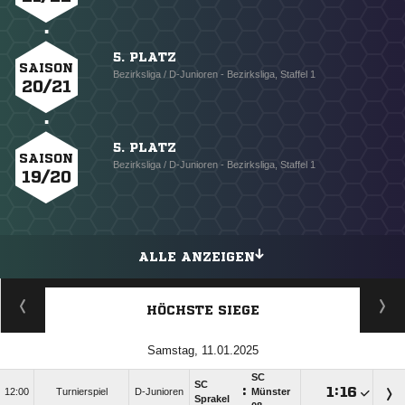
5. PLATZ
SAISON
Bezirksliga / D-Junioren - Bezirksliga, Staffel 1
20/21
5. PLATZ
SAISON
Bezirksliga / D-Junioren - Bezirksliga, Staffel 1
19/20
ALLE ANZEIGEN
HÖCHSTE SIEGE
Samstag, 11.01.2025
SC
SC
:

:

12:00
Turnierspiel
D-Junioren
Münster
Sprakel