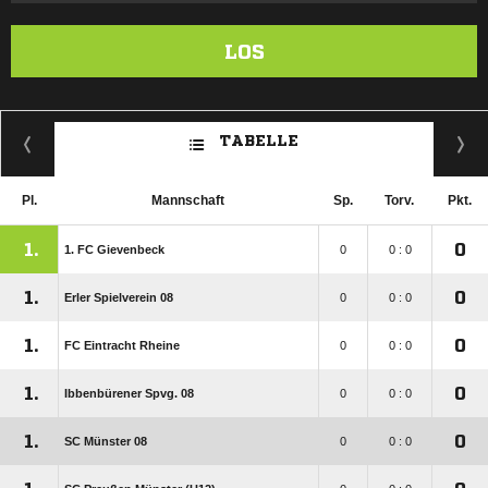
LOS
TABELLE
Pl.
Mannschaft
Sp.
Torv.
Pkt.
1.
0
1. FC Gievenbeck
0
0 : 0
1.
0
Erler Spielverein 08
0
0 : 0
1.
0
FC Eintracht Rheine
0
0 : 0
1.
0
Ibbenbürener Spvg. 08
0
0 : 0
1.
0
SC Münster 08
0
0 : 0