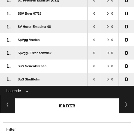
1.
0
SC Preußen Münster (U12)
0
0 : 0
1.
0
SSV Buer 07/​28
0
0 : 0
1.
0
SV Horst-Emscher 08
0
0 : 0
1.
0
SpVgg Vreden
0
0 : 0
1.
0
Spvgg. Erkenschwick
0
0 : 0
1.
0
SuS Neuenkirchen
0
0 : 0
1.
0
SuS Stadtlohn
0
0 : 0
Legende
KADER
Filter