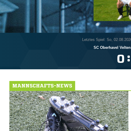
Letztes Spiel: So, 02.08.202
SC Oberhavel Velten 
:

MANNSCHAFTS-NEWS