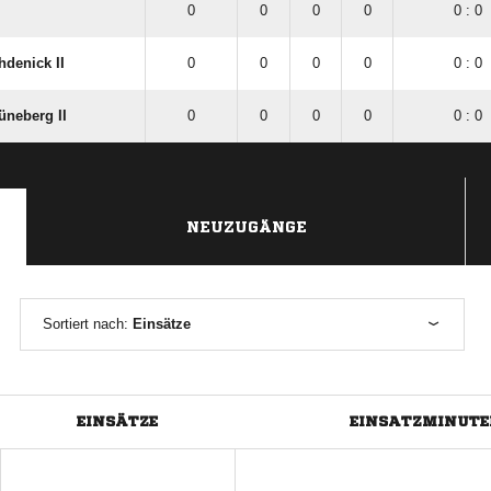
0
0
0
0
0 : 0
hdenick II
0
0
0
0
0 : 0
üneberg II
0
0
0
0
0 : 0
NEUZUGÄNGE
Sortiert nach:
Einsätze
EINSÄTZE
EINSATZMINUTE