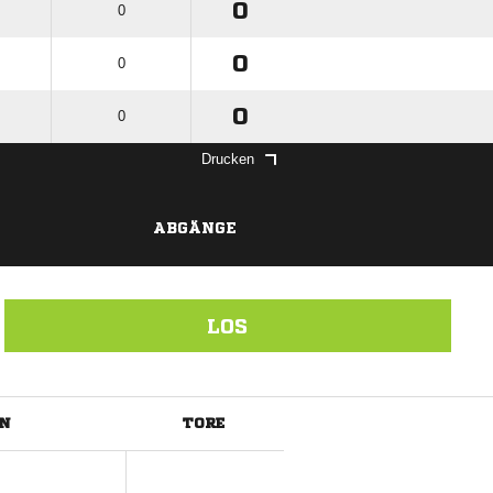
0
0
0
0
0
0
Drucken
ABGÄNGE
LOS
N
TORE
ANZEIGE