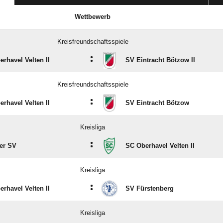
Wettbewerb
Kreisfreundschaftsspiele
:
rhavel Velten II
SV Eintracht Bötzow II
Kreisfreundschaftsspiele
:
rhavel Velten II
SV Eintracht Bötzow
Kreisliga
:
er SV
SC Oberhavel Velten II
Kreisliga
:
rhavel Velten II
SV Fürstenberg
Kreisliga