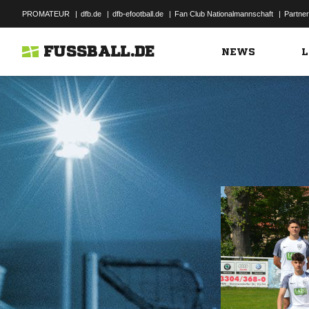
PROMATEUR
|
dfb.de
|
dfb-efootball.de
|
Fan Club Nationalmannschaft
|
Partner
FUSSBALL.DE
NEWS
L