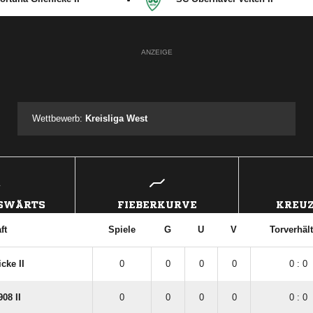
ANZEIGE
Wettbewerb:
Kreisliga West
USWÄRTS
FIEBERKURVE
KREUZ
ft
Spiele
G
U
V
Torverhält
cke II
0
0
0
0
0 : 0
08 II
0
0
0
0
0 : 0