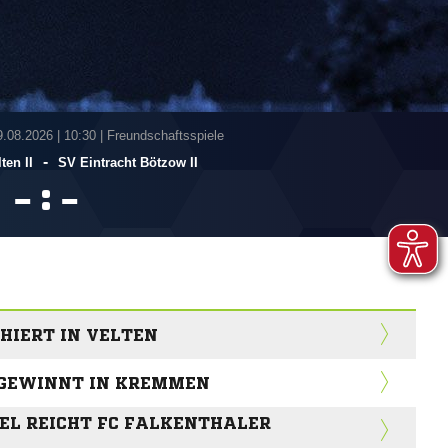
9.08.2026
|
10:30 | Freundschaftsspiele
-
ten II
SV Eintracht Bötzow II
:


HIERT IN VELTEN
I GEWINNT IN KREMMEN
EL REICHT FC FALKENTHALER