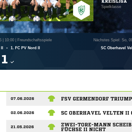
KREISLIGA
Spielklasse
6
|
10:00 | Freundschaftsspiele
Nächstes Spiel: So, 0
-
II
1. FC PV Nord II
SC Oberhavel Vel

FSV GERMENDORF TRIUMP
07.06.2026
SC OBERHAVEL VELTEN I
02.06.2026
ZWEI-TORE-MANN SCHEIB
21.05.2026
FÜCHSE II NICHT