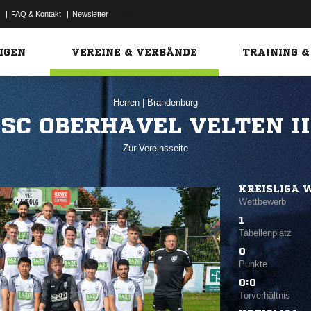
|
FAQ & Kontakt
|
Newsletter
Link
IGEN
VEREINE & VERBÄNDE
TRAINING &
Herren
|
Brandenburg
SC OBERHAVEL VELTEN II
Zur Vereinsseite
KREISLIGA 
Wettbewerb
1
Tabellenplatz
0
Punkte
0:0
Torverhältnis