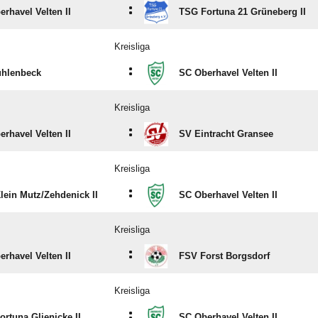
:
rhavel Velten II
TSG Fortuna 21 Grüneberg II
Kreisliga
:
hlenbeck
SC Oberhavel Velten II
Kreisliga
:
rhavel Velten II
SV Eintracht Gransee
Kreisliga
:
ein Mutz/​Zehdenick II
SC Oberhavel Velten II
Kreisliga
:
rhavel Velten II
FSV Forst Borgsdorf
Kreisliga
:
rtuna Glienicke II
SC Oberhavel Velten II