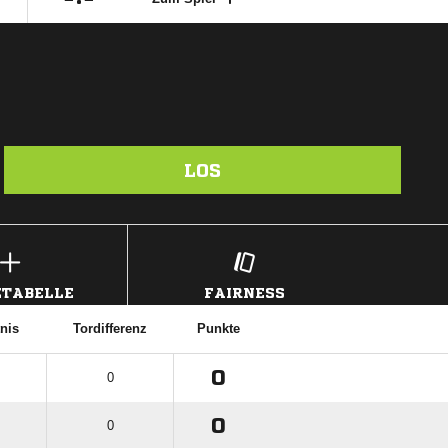
LOS
TABELLE
FAIRNESS
nis
Tordifferenz
Punkte
0
0
0
0