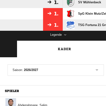
1.
SV Mühlenbeck
1.
SpG Klein Mutz/​Ze
1.
TSG Fortuna 21 Gr
Legende
KADER
Saison:
2026/2027
SPIELER
 