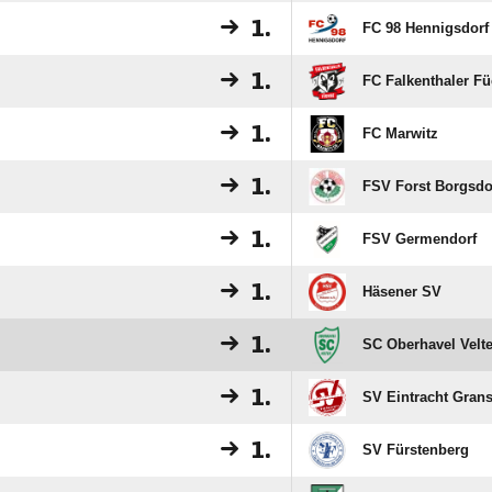
1.
FC 98 Hennigsdorf 
1.
FC Falkenthaler Fü
1.
FC Marwitz
1.
FSV Forst Borgsdo
1.
FSV Germendorf
1.
Häsener SV
1.
SC Oberhavel Velte
1.
SV Eintracht Gran
1.
SV Fürstenberg