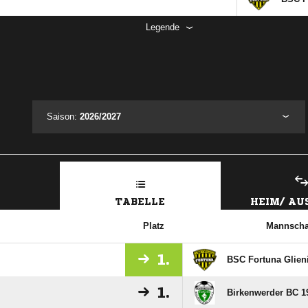
Legende
Saison:
2026/2027
TABELLE
HEIM/ A
Platz
Mannscha
1.
BSC Fortuna Glieni
1.
Birkenwerder BC 19